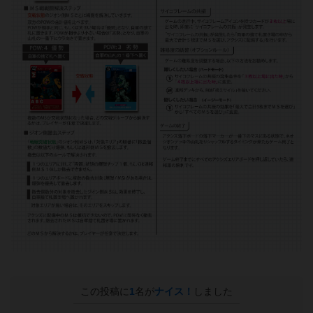
この投稿に
1
名が
ナイス！
しました