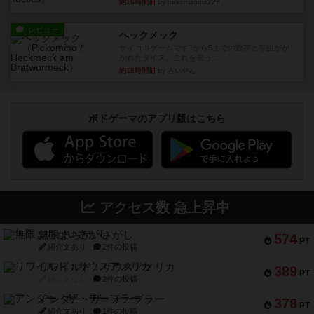
約16時間前
by nekomanma222
レビュー
ヘックメック
サイコロゲームです1から5までの数字と芋虫がか
かれたダイス。これを振っ...
約18時間前
by みいやん
ボドゲーマのアプリ版はこちら
アクセス数 急上昇中
無限まちがいさがし
574
PT
紹介文あり
2件の投稿
リワイルド：サウスアメリカ
389
PT
紹介文なし
2件の投稿
アンダー・ザ・テーブラー
378
PT
紹介文あり
1件の投稿