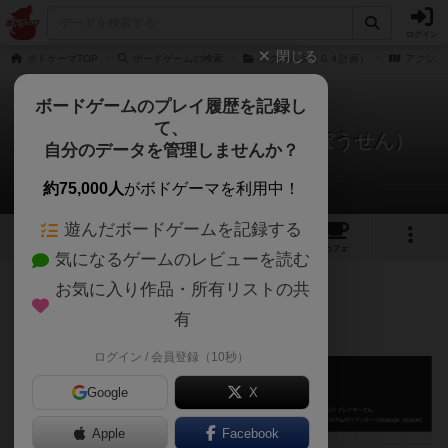
ログイン
閉じる
ボドゲーマTOP
ボードゲームの検索
ザクカルタ（Ｇ４計画）
アクシズ
ボードゲームのプレイ履歴を記録し
て、
アクシズ攻防戦（アクシズこうぼうせん）
自分のデータを管理しませんか？
ヤブロンさんのルール/インスト
約75,000人
がボドゲーマを利用中！
遊んだボードゲームを記録する
5
2
トップ
画像
動画
レビュー
カフェ
気になるゲームのレビューを読む
お気に入り作品・所有リストの共
173名
1名
0
3年以上前
有
「アクシズ攻防戦」の説明書です。
ログイン / 会員登録（10秒）
Google
X
Apple
Facebook