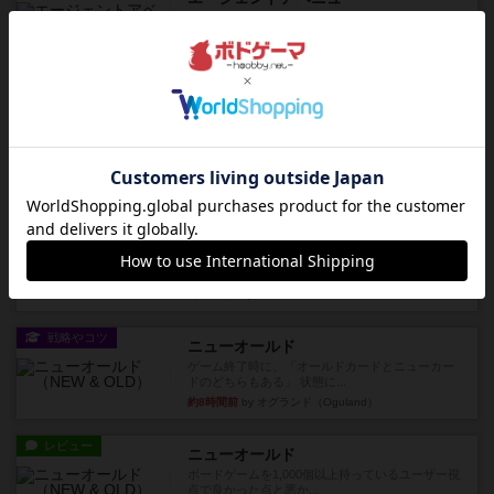
追いついたら勝ち。シンプルな ルールとで直感的
な 目的で、ボドゲ慣れし...
約2時間前
by daisdice
レビュー
充実
ウイングスパン
期待値を上げすぎた、というのが正直な感想。２
人で何度かプレイ。ここでも...
約2時間前
by S
レビュー
街コロ通
街コロとの違いは初めから二つサイコロを振れる
など、少しの違いはあるけれ...
約7時間前
by くみ
戦略やコツ
ニューオールド
ゲーム終了時に、「オールドカードとニューカー
ドのどちらもある」 状態に...
約8時間前
by オグランド（Oguland）
レビュー
ニューオールド
ボードゲームを1,000個以上持っているユーザー視
点で良かった点と悪か...