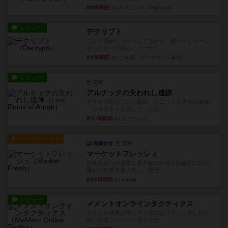
約8時間前
by オグランド（Oguland）
レビュー
デクリプト
プレイ感がしっかりしてるから、超ボードゲーム
やったなって感じ。パーティ...
約9時間前
by ヒロ(新！ボードゲーム家族)
レビュー
充実
アルナックの失われし遺跡
アナログ対人プレイ数回。クニツィア先生の名作
「エルドラドを探して」にあ...
約11時間前
by おーちゃん
ルール/インスト
画像付き
充実
マーケットフレッシュ
目的あなたの店先に農産物の木箱を戦略的に積み
重ねて在庫を最大化し、競合...
約16時間前
by jurong
レビュー
メメントオンラインタクティクス
どんどん物量が増えて大変になっていく押し付け
合いが楽しいゲーム盛り上が...