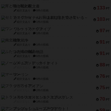
宵と暁の呪文書
133
PT
紹介文あり
8件の投稿
セミファイナル ～お前はまだ生きている～
103
PT
紹介文あり
1件の投稿
ワン・トゥ・ファイブ
97
PT
紹介文あり
1件の投稿
南北戦争
91
PT
紹介文あり
1件の投稿
ふたつの城の物語
91
PT
紹介文あり
6件の投稿
ノームズ・アット・ナイト
88
PT
紹介文なし
1件の投稿
マーリン
76
PT
紹介文あり
6件の投稿
フラットアイアン
75
PT
紹介文なし
2件の投稿
トランスオリエント・エクスプレス
70
PT
紹介文なし
1件の投稿
アンブッシュ！：ムーブアウト！
59