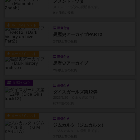
メメント・ヅダ
メメント・ヅダの説明書です。
9ヶ月前
の投稿
ルール/インスト
画像付き
黒歴史アーカイブPART2
2年以上前
の投稿
ルール/インスト
画像付き
黒歴史アーカイブ
2年以上前
の投稿
戦略やコツ
画像付き
ダイスガールズ第12弾
2023/5/20 Ｑ＆Ａ追加です。
約3年前
の投稿
ルール/インスト
画像付き
ジムカルタ（ジムカルタ）
「ジムカルタ」の説明書です。
3年以上前
の投稿