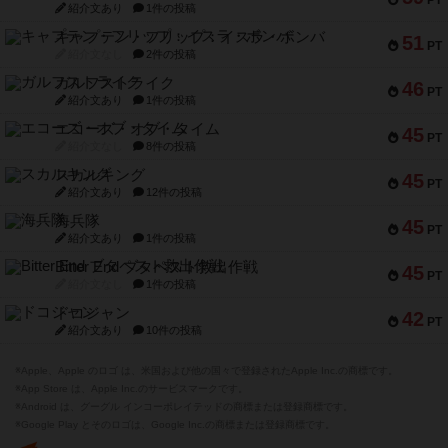
PT
紹介文あり
1件の投稿
キャプテン・フリップ：イスラ・ボンバ
51
PT
紹介文なし
2件の投稿
ガルフストライク
46
PT
紹介文あり
1件の投稿
エコーズ・オブ・タイム
45
PT
紹介文なし
8件の投稿
スカルキング
45
PT
紹介文あり
12件の投稿
海兵隊
45
PT
紹介文あり
1件の投稿
Bitter End ブタペスト救出作戦
45
PT
紹介文なし
1件の投稿
ドコジャン
42
PT
紹介文あり
10件の投稿
※Apple、Apple のロゴ は、米国および他の国々で登録されたApple Inc.の商標です。
※App Store は、Apple Inc.のサービスマークです。
※Android は、グーグル インコーポレイテッドの商標または登録商標です。
※Google Play とそのロゴは、Google Inc.の商標または登録商標です。