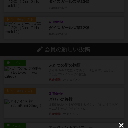
ダイスガールズ第13弾
約4年前
の投稿
ルール/インスト
画像付き
ダイスガールズ第12弾
約4年前
の投稿
会員の新しい投稿
レビュー
ふたつの街の物語
タイルを4×4で並べて街づくりします。ただし、
街は各プレイヤーの間にあ...
約1時間前
by ジェイとと
ルール/インスト
画像付き
ざりかに将棋
３種類の駒だけが登場する超シンプルな将棋系ゲ
ーム入門作品です♪(＾＾)...
約1時間前
by あんちっく
レビュー
エージェントアベニュー