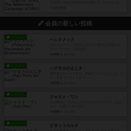
1988年にVictory Gamesが出版した『Lee vs. Gr...
4日前
の投稿
会員の新しい投稿
レビュー
ヘックメック
サイコロゲームです1から5までの数字と芋虫がか
かれたダイス。これを振っ...
10分前
by みいやん
レビュー
ハゲタカのえじき
超有名なゲームですが、初めてプレイしました。1
から15までのカードがプ...
19分前
by みいやん
レビュー
ジャスト・ワン
まぁ面白かった‼️よくテレビとかのバラエティなん
かで、お題がわからずに...
24分前
by みいやん
レビュー
ピタッコカルタ
ボドゲ相席会でプレイしましたひらがなが書かれ