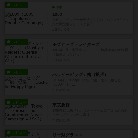
レビュー
充実
1809
ケビン・ザッカーがデザインした１ヘクス=２マイ
ルの戦役級シリーズは以下...
2日前
の投稿
レビュー
モズビ－ズ・レイダ－ズ
1863年1月に南軍第1バージニア騎兵隊第43大隊長
に任命されたジョン...
2日前
の投稿
レビュー
ハッピーピッグ：鴨（拡張）
2016年に『Happy Pigs』の第二版を出版した
IELLO社は、...
2日前
の投稿
レビュー
東京急行
1988年に出版されたウォーゲームに与えられるチ
ャールズ・ロバーツ賞は...
3日前
の投稿
レビュー
リー対グラント