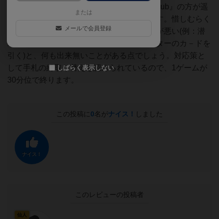
『Up Front』からの応用ですが、『Attack Sub』の方が遥
または
かにル－ル全般を理解しやすくなっています。惜しむらく
メールで会員登録
は、手札枚数が少ないため、カ－ドの引きが悪い(例：潜
水艦プレイヤ－には使い道の無いヘリコプターのカ－ドを
引く)と、何も出来無いことがある点でしょう。対応策と
して手札の総取り替えも認められているので、1ゲームが
しばらく表示しない
30分位で終ります。
この投稿に
0
名が
ナイス！
しました
ナイス！
このレビューの投稿者
仙人