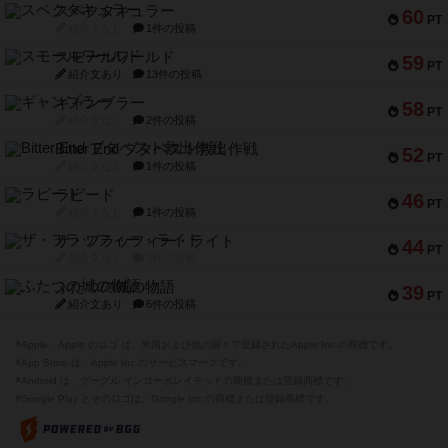
スペクタキュラー
60
PT
紹介文なし
1件の投稿
スモールワールド
59
PT
紹介文あり
13件の投稿
ギャンブラー
58
PT
紹介文なし
2件の投稿
Bitter End ブタペスト救出作戦
52
PT
紹介文なし
1件の投稿
ラピード
46
PT
紹介文なし
1件の投稿
ザ・フラッフィー・ライト
44
PT
紹介文なし
0件の投稿
ふたつの城の物語
39
PT
紹介文あり
6件の投稿
※Apple、Apple のロゴ は、米国および他の国々で登録されたApple Inc.の商標です。
※App Store は、Apple Inc.のサービスマークです。
※Android は、グーグル インコーポレイテッドの商標または登録商標です。
※Google Play とそのロゴは、Google Inc.の商標または登録商標です。