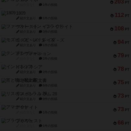
203
PT
紹介文なし
1件の投稿
1809
112
PT
紹介文あり
1件の投稿
ファースト・イン・フライト
108
PT
紹介文あり
3件の投稿
モズビ－ズ・レイダ－ズ
94
PT
紹介文あり
1件の投稿
テンプテーション
79
PT
紹介文なし
2件の投稿
インドネシア
78
PT
紹介文あり
2件の投稿
宵と暁の呪文書
75
PT
紹介文あり
8件の投稿
リスボン・トラム 28
73
PT
紹介文あり
9件の投稿
アマナイト
73
PT
紹介文なし
1件の投稿
ブラヴェスト
66
PT
紹介文なし
1件の投稿