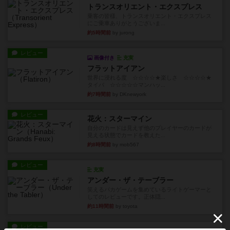
トランスオリエント・エクスプレス
乗客の皆様、トランスオリエント・エクスプレス
にご乗車ありがとうございま...
約5時間前
by jurong
レビュー
画像付き
充実
フラットアイアン
世界に浸れる度 ☆☆☆☆★楽しさ ☆☆☆☆★
タイパ ☆☆☆☆☆マンハッ...
約7時間前
by DKnewyork
レビュー
花火：スターマイン
自分のカードは見えず他のプレイヤーのカードが
見える状態でカードを教えた...
約8時間前
by mob567
レビュー
充実
アンダー・ザ・テーブラー
笑えるバカゲームを集めているライトゲーマーと
してのレビューです。正体隠...
約11時間前
by toyota
レビュー