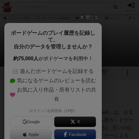
ログイン
閉じる
ボドゲーマTOP
ボードゲームの検索
攻撃型潜水艦
レビュー
Ch
ボードゲームのプレイ履歴を記録し
て、
攻撃型潜水艦
自分のデータを管理しませんか？
Chacoさんのレビュー
約75,000人
がボドゲーマを利用中！
遊んだボードゲームを記録する
1
トップ
画像
動画
レビュー
カフェ
気になるゲームのレビューを読む
お気に入り作品・所有リストの共
65名
0名
0
約1ヶ月前
有
ログイン / 会員登録（10秒）
1991年にAvalon Hill社が出版した『Attack Sub』は、お互
いに一隻ずつの攻撃型潜水艦を担当する二人用カ－ドゲー
Google
X
ムです(一方が水上艦や輸送船団の場合もある)。互いの位
Apple
Facebook
置関係を相対的に表すル－ルは、同じデザイナーによる