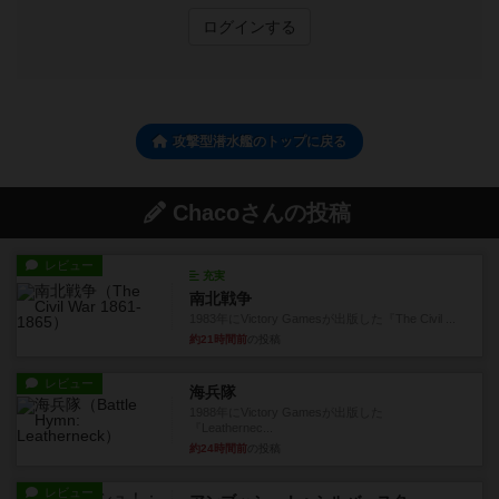
ログインする
攻撃型潜水艦のトップに戻る
Chacoさんの投稿
レビュー
充実
南北戦争
1983年にVictory Gamesが出版した『The Civil ...
約21時間前
の投稿
レビュー
海兵隊
1988年にVictory Gamesが出版した
『Leathernec...
約24時間前
の投稿
レビュー