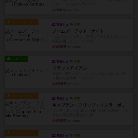
たカードを2枚まで手をつけ...
31分前
by みいやん
ルール/インスト
画像付き
充実
ノームズ・アット・ナイト
ベネボレンス女王は、忠実な臣民を称えるための
祝宴を開こうとしています。...
約1時間前
by jurong
レビュー
画像付き
充実
フラットアイアン
1~2人に限定された、エンジンビルド系のシステ
ム選んだ企業ボードに街で...
約2時間前
by あくり
ルール/インスト
画像付き
充実
キャプテン・フリップ：イスラ・ボンバ
イスラ・ボンバを探しに出航!潜水艦を装備し、あ
なたの乗組員を監獄から解...
約5時間前
by jurong
ルール/インスト
画像付き
充実