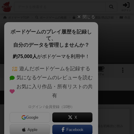
ログイン
閉じる
ボドゲーマTOP
ボードゲームの検索
アハイアルの通販/商品詳細
作品デ
ボードゲームのプレイ履歴を記録し
て、
アハイアル
自分のデータを管理しませんか？
拡張/関連作品 0件
約75,000人
がボドゲーマを利用中！
遊んだボードゲームを記録する
4
1
4
30
トップ
画像
動画
レビュー
カフェ
気になるゲームのレビューを読む
お気に入り作品・所有リストの共
有
会員の新しい投稿
ログイン / 会員登録（10秒）
ルール/インスト
画像付き
充実
Google
X
マーケットフレッシュ
目的あなたの店先に農産物の木箱を戦略的に積み
Apple
Facebook
重ねて在庫を最大化し、競合...