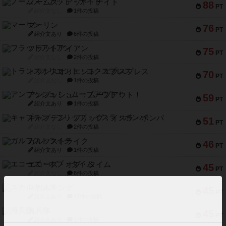
ノームズ・アット・ナイト
88
PT
紹介文なし
1件の投稿
マーリン
76
PT
紹介文あり
6件の投稿
フラットアイアン
75
PT
紹介文なし
2件の投稿
トランスオリエント・エクスプレス
70
PT
紹介文なし
1件の投稿
アンブッシュ！：ムーブアウト！
59
PT
紹介文あり
1件の投稿
キャプテン・フリップ：イスラ・ボンバ
51
PT
紹介文なし
2件の投稿
ガルフストライク
46
PT
紹介文あり
1件の投稿
エコーズ・オブ・タイム
45
PT
紹介文なし
8件の投稿
スカルキング
45
PT
紹介文あり
12件の投稿
海兵隊
45
PT
紹介文あり
1件の投稿