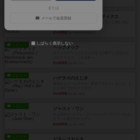
約4時間前
by jurong
または
レビュー
メメントオンラインタクティクス
メールで会員登録
どんどん物量が増えて大変になっていく押し付け
合いが楽しいゲーム盛り上が...
約4時間前
by nekomanma222
しばらく表示しない
レビュー
ヘックメック
サイコロゲームです1から5までの数字と芋虫がか
かれたダイス。これを振っ...
約5時間前
by みいやん
レビュー
ハゲタカのえじき
超有名なゲームですが、初めてプレイしました。1
から15までのカードがプ...
約6時間前
by みいやん
レビュー
ジャスト・ワン
まぁ面白かった‼️よくテレビとかのバラエティなん
かで、お題がわからずに...
約6時間前
by みいやん
レビュー
ピタッコカルタ