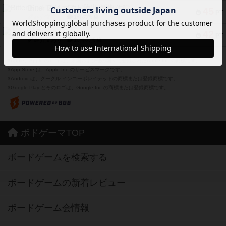
Bitter End ブタペスト救出作戦
45
PT
紹介文なし
1件の投稿
ドコジャン
42
PT
紹介文あり
10件の投稿
※Apple、Apple のロゴ は、米国および他の国々で登録されたApple Inc.の商標です。
※App Store は、Apple Inc.のサービスマークです。
※Android は、グーグル インコーポレイテッドの商標または登録商標です。
※Google Play とそのロゴは、Google Inc.の商標または登録商標です。
ボドゲーマTOP
ボードゲームを検索する
ボードゲームの新着レビュー
ボードゲーム会情報