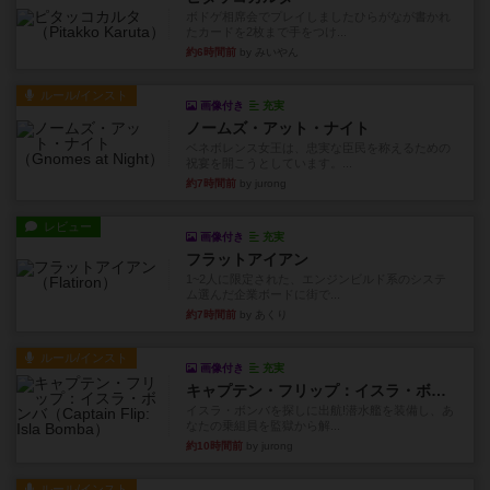
ボドゲ相席会でプレイしましたひらがなが書かれ
たカードを2枚まで手をつけ...
約6時間前
by みいやん
ルール/インスト
画像付き
充実
ノームズ・アット・ナイト
ベネボレンス女王は、忠実な臣民を称えるための
祝宴を開こうとしています。...
約7時間前
by jurong
レビュー
画像付き
充実
フラットアイアン
1~2人に限定された、エンジンビルド系のシステ
ム選んだ企業ボードに街で...
約7時間前
by あくり
ルール/インスト
画像付き
充実
キャプテン・フリップ：イスラ・ボンバ
イスラ・ボンバを探しに出航!潜水艦を装備し、あ
なたの乗組員を監獄から解...
約10時間前
by jurong
ルール/インスト