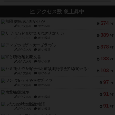
アクセス数 急上昇中
無限まちがいさがし
574
PT
紹介文あり
2件の投稿
リワイルド：サウスアメリカ
389
PT
紹介文なし
2件の投稿
アンダー・ザ・テーブラー
378
PT
紹介文あり
1件の投稿
宵と暁の呪文書
133
PT
紹介文あり
8件の投稿
セミファイナル ～お前はまだ生きている～
103
PT
紹介文あり
1件の投稿
ワン・トゥ・ファイブ
97
PT
紹介文あり
1件の投稿
南北戦争
91
PT
紹介文あり
1件の投稿
ふたつの城の物語
91
PT
紹介文あり
6件の投稿