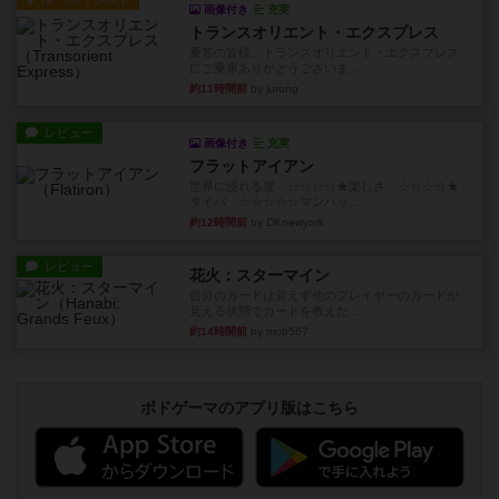
画像付き
充実
トランスオリエント・エクスプレス
乗客の皆様、トランスオリエント・エクスプレス
にご乗車ありがとうございま...
約11時間前
by jurong
レビュー
画像付き
充実
フラットアイアン
世界に浸れる度 ☆☆☆☆★楽しさ ☆☆☆☆★
タイパ ☆☆☆☆☆マンハッ...
約12時間前
by DKnewyork
レビュー
花火：スターマイン
自分のカードは見えず他のプレイヤーのカードが
見える状態でカードを教えた...
約14時間前
by mob567
ボドゲーマのアプリ版はこちら