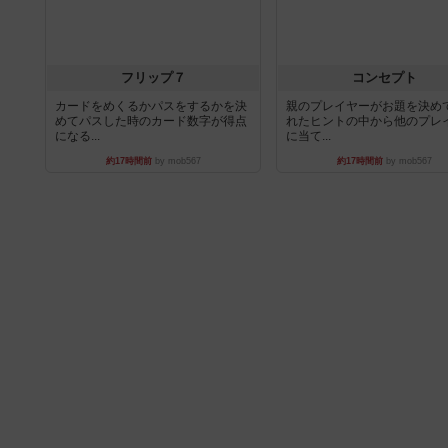
フリップ７
コンセプト
カードをめくるかパスをするかを決
親のプレイヤーがお題を決め
めてパスした時のカード数字が得点
れたヒントの中から他のプレ
になる...
に当て...
約17時間前
by mob567
約17時間前
by mob567