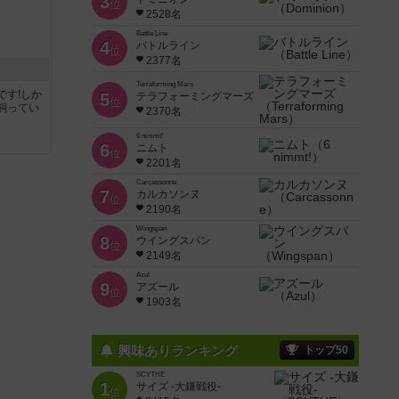
3
位
2528名
Battle Line
4
バトルライン
位
2377名
Terraforming Mars
です!しか
5
テラフォーミングマーズ
位
飼ってい
2370名
6 nimmt!
6
ニムト
位
2201名
Carcassonne
7
カルカソンヌ
位
2190名
Wingspan
8
ウイングスパン
位
2149名
Azul
9
アズール
位
1903名
興味ありランキング
トップ50
SCYTHE
1
サイズ -大鎌戦役-
位