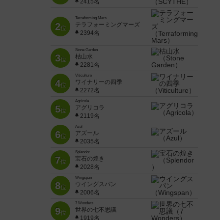
2415名
Terraforming Mars
2
テラフォーミングマーズ
位
2394名
Stone Garden
3
枯山水
位
2281名
Viticulture
4
ワイナリーの四季
位
2272名
Agricola
5
アグリコラ
位
2119名
Azul
6
アズール
位
2035名
Splendor
7
宝石の煌き
位
2028名
Wingspan
8
ウイングスパン
位
2006名
7 Wonders
9
世界の七不思議
位
1919名