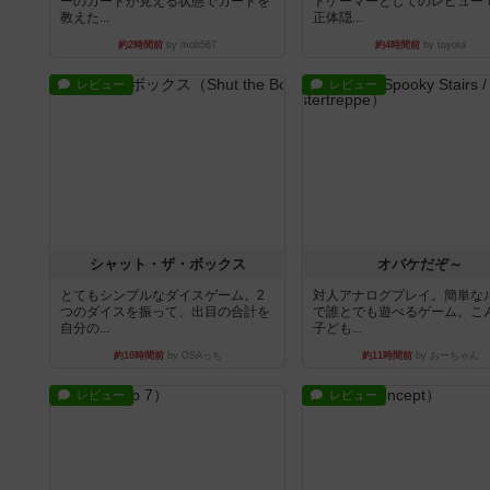
ーのカードが見える状態でカードを
トゲーマーとしてのレビュー
教えた...
正体隠...
約2時間前
by mob567
約4時間前
by toyota
レビュー
レビュー
シャット・ザ・ボックス
オバケだぞ～
とてもシンプルなダイスゲーム。2
対人アナログプレイ。簡単な
つのダイスを振って、出目の合計を
で誰とでも遊べるゲーム。こ
自分の...
子ども...
約10時間前
by OSAっち
約11時間前
by おーちゃん
レビュー
レビュー