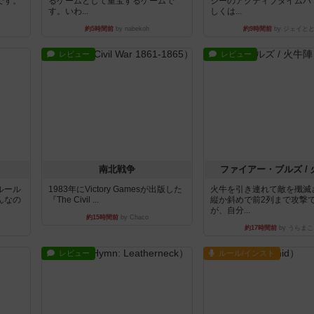
です。
るゲームとして重宝するゲームで
ジーのアクティブタイムバ
す。いわ...
しくは...
約5時間前
by nabekoh
約9時間前
by ジェイと
レビュー
レビュー
南北戦争
ファイアー・ブルズ /
ルール
1983年にVictory Gamesが出版した
火牛を引き連れて敵を殲滅
んなの
『The Civil ...
縦か斜めで前2列まで攻撃
が、自分...
約15時間前
by Chaco
約17時間前
by うらまこ
レビュー
ルール/インスト