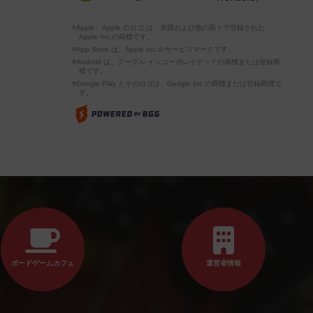
※Apple、Apple のロゴ は、米国および他の国々で登録された
Apple Inc.の商標です。
※App Store は、Apple Inc.のサービスマークです。
※Android は、グーグル インコーポレイテッドの商標または登録商
標です。
※Google Play とそのロゴは、Google Inc.の商標または登録商標で
す。
ボードゲームカフェ
運営者情報