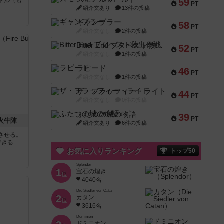
トル（も
59
PT
紹介文あり
13件の投稿
と
ギャンブラー
58
PT
紹介文なし
2件の投稿
Bitter End ブタペスト救出作戦
52
PT
紹介文なし
1件の投稿
ラピード
46
PT
紹介文なし
1件の投稿
ザ・フラッフィー・ライト
44
PT
紹介文なし
0件の投稿
ふたつの城の物語
39
PT
 火牛陣
紹介文あり
6件の投稿
させる。
できる
お気に入りランキング
トップ50
Splendor
1
宝石の煌き
位
4040名
Die Siedler von Catan
2
カタン
位
3616名
Dominion
ドミニオン