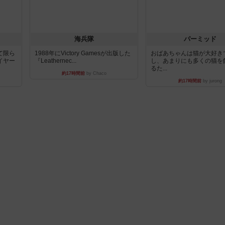
海兵隊
パーミッド
て限ら
1988年にVictory Gamesが出版した
おばあちゃんは猫が大好き
イヤー
『Leathernec...
し、あまりにも多くの猫を
るた...
約17時間前
by Chaco
約17時間前
by jurong