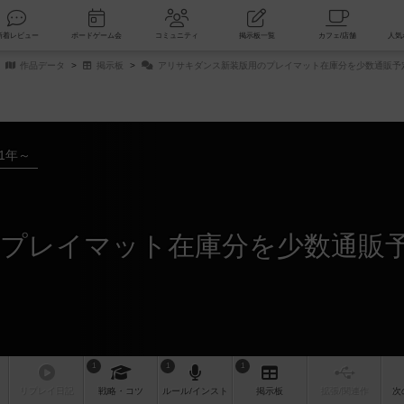
索
新着レビュー
ボードゲーム会
コミュニティ
掲示板一覧
作品データ
掲示板
アリサキダンス新装版用のプレイマット在庫分を少数通販予
21年～
1
1
1
リプレイ
日記
戦略
・コツ
ルール
/インスト
掲示板
拡張/関連
作
次