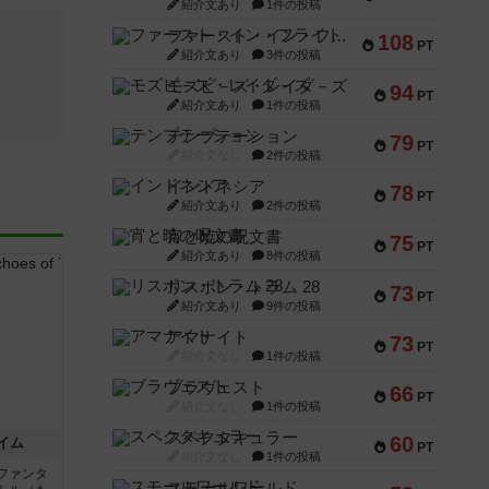
紹介文あり
1件の投稿
ファースト・イン・フライト
108
PT
紹介文あり
3件の投稿
モズビ－ズ・レイダ－ズ
94
PT
紹介文あり
1件の投稿
テンプテーション
79
PT
紹介文なし
2件の投稿
インドネシア
78
PT
紹介文あり
2件の投稿
宵と暁の呪文書
75
PT
紹介文あり
8件の投稿
リスボン・トラム 28
73
PT
紹介文あり
9件の投稿
アマナイト
73
PT
紹介文なし
1件の投稿
ブラヴェスト
66
PT
紹介文なし
1件の投稿
スペクタキュラー
60
イム
PT
紹介文なし
1件の投稿
ファンタ
スモールワールド