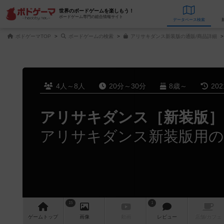
世界のボードゲームを楽しもう！
ボードゲーム専門の総合情報サイト
データベース
検
ボドゲーマTOP
ボードゲームの検索
アリサキダンス新装版の通販/商品詳細
4人～8人
20分～30分
8歳～
20
アリサキダンス［新装版］
15
1
ゲーム
トップ
画像
動画
レビュー
店舗/
カフェ