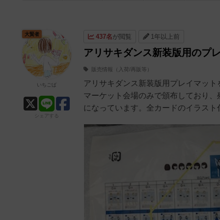
大賢者
437名
が閲覧
1年以上前
アリサキダンス新装版用のプ
販売情報（入荷/再販等）
アリサキダンス新装版用プレイマット
いちごば
マーケット会場のみで頒布しており、
になっています。全カードのイラスト
シェアする