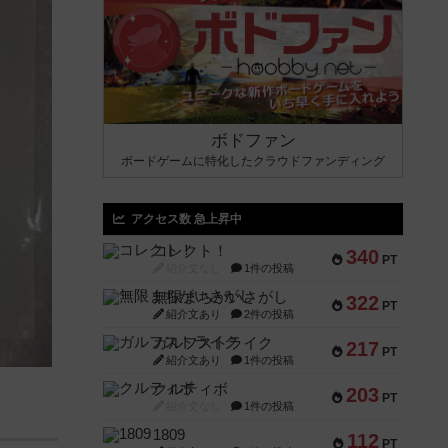
ボドファン
ボードゲームに特化したクラウドファンディング
アクセス数 急上昇中
コレクト！
340
PT
紹介文なし
1件の投稿
無限まちがいさがし
322
PT
紹介文あり
2件の投稿
ガルフストライク
217
PT
紹介文あり
1件の投稿
クルティボ
203
PT
紹介文なし
1件の投稿
1809
112
PT