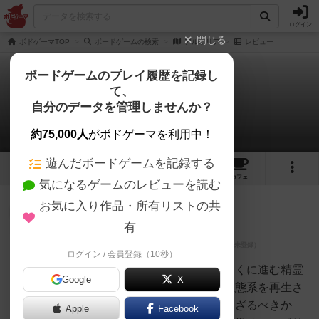
ログイン
閉じる
ボドゲーマTOP
ボードゲームの検索
アルボリア
レビュー
ボードゲームのプレイ履歴を記録し
て、
アルボリア
自分のデータを管理しませんか？
2件のレビュー
約75,000人
がボドゲーマを利用中！
遊んだボードゲームを記録する
1
2
7
トップ
画像
動画
レビュー
カフェ
気になるゲームのレビューを読む
お気に入り作品・所有リストの共
神
300名
1名
有
ログイン / 会員登録（10秒）
マツジョン
@matz_jon
大災害後の世界。時間とともに遠くに進む精霊
Google
X
たちを活用して、絶滅に瀕した生態系を再生さ
せよう！さあ、買うべきか、買わざるべきか
Apple
Facebook