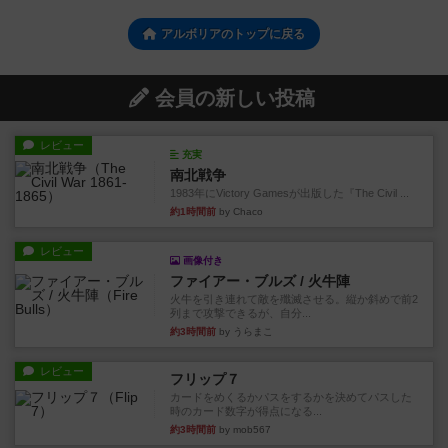
アルボリアのトップに戻る
会員の新しい投稿
レビュー
充実
南北戦争
1983年にVictory Gamesが出版した『The Civil ...
約1時間前
by Chaco
レビュー
画像付き
ファイアー・ブルズ / 火牛陣
火牛を引き連れて敵を殲滅させる。縦か斜めで前2
列まで攻撃できるが、自分...
約3時間前
by うらまこ
レビュー
フリップ７
カードをめくるかパスをするかを決めてパスした
時のカード数字が得点になる...
約3時間前
by mob567