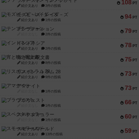
ファースト・イン・フライト
108
PT
紹介文あり
3件の投稿
モズビ－ズ・レイダ－ズ
94
PT
紹介文あり
1件の投稿
テンプテーション
79
PT
紹介文なし
2件の投稿
インドネシア
78
PT
紹介文あり
2件の投稿
宵と暁の呪文書
75
PT
紹介文あり
8件の投稿
リスボン・トラム 28
73
PT
紹介文あり
9件の投稿
アマナイト
73
PT
紹介文なし
1件の投稿
ブラヴェスト
66
PT
紹介文なし
1件の投稿
スペクタキュラー
60
PT
紹介文なし
1件の投稿
スモールワールド
59
PT
紹介文あり
13件の投稿