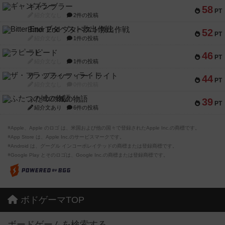
ギャンブラー
58
PT
紹介文なし
2件の投稿
Bitter End ブタペスト救出作戦
52
PT
紹介文なし
1件の投稿
ラピード
46
PT
紹介文なし
1件の投稿
ザ・フラッフィー・ライト
44
PT
紹介文なし
0件の投稿
ふたつの城の物語
39
PT
紹介文あり
6件の投稿
※Apple、Apple のロゴ は、米国および他の国々で登録されたApple Inc.の商標です。
※App Store は、Apple Inc.のサービスマークです。
※Android は、グーグル インコーポレイテッドの商標または登録商標です。
※Google Play とそのロゴは、Google Inc.の商標または登録商標です。
ボドゲーマTOP
ボードゲームを検索する