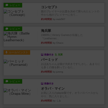
レビュー
コンセプト
親のプレイヤーがお題を決めて限られたヒントの
中から他のプレイヤーに当て...
約3時間前
by mob567
レビュー
海兵隊
1988年にVictory Gamesが出版した
『Leathernec...
約3時間前
by Chaco
ルール/インスト
画像付き
充実
パーミッド
おばあちゃんは猫が大好きです!しかし、あまりに
も多くの猫を飼っているた...
約4時間前
by jurong
レビュー
画像付き
オラパ・マイン
お気に入りのplayte製です。オラパスペースから
やり、気に入りました...
約4時間前
by くみ