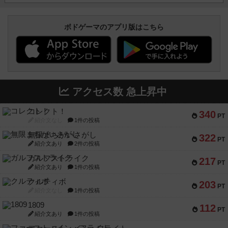
ボドゲーマのアプリ版はこちら
アクセス数 急上昇中
コレクト！
340
PT
紹介文なし
1件の投稿
無限まちがいさがし
322
PT
紹介文あり
2件の投稿
ガルフストライク
217
PT
紹介文あり
1件の投稿
クルティボ
203
PT
紹介文なし
1件の投稿
1809
112
PT
紹介文あり
1件の投稿