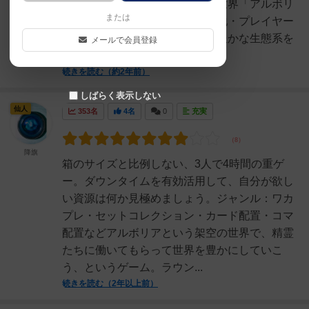
っ？＜テーマ＞・年代：架空の世界「アルボリ
または
ア」・場所：生命が残された各地・プレイヤー
の立場：精霊の村の頭・目的：豊かな生態系を
メールで会員登録
再生すること。・行うこと...
続きを読む（約2年前）
しばらく表示しない
仙人
353名
4名
0
充実
降旗
箱のサイズと比例しない、3人で4時間の重ゲ
ー。ダウンタイムを有効活用して、自分が欲し
い資源は何か見極めましょう。ジャンル：ワカ
プレ・セットコレクション・カード配置・コマ
配置などアルボリアという架空の世界で、精霊
たちに働いてもらって世界を豊かにしていこ
う、というゲーム。ラウン...
続きを読む（2年以上前）