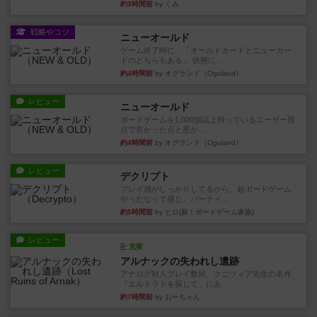
約3時間前
by くみ
戦略やコツ
ニューオールド
ゲーム終了時に、「オールドカードとニューカー
ドのどちらもある」 状態に...
約4時間前
by オグランド（Oguland）
レビュー
ニューオールド
ボードゲームを1,000個以上持っているユーザー視
点で良かった点と悪か...
約4時間前
by オグランド（Oguland）
レビュー
デクリプト
プレイ感がしっかりしてるから、超ボードゲーム
やったなって感じ。パーティ...
約5時間前
by ヒロ(新！ボードゲーム家族)
レビュー
充実
アルナックの失われし遺跡
アナログ対人プレイ数回。クニツィア先生の名作
「エルドラドを探して」にあ...
約7時間前
by おーちゃん