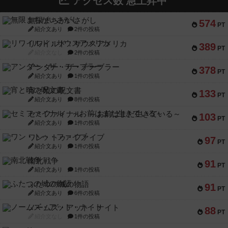
アクセス数 急上昇中
無限まちがいさがし
574
PT
紹介文あり
2件の投稿
リワイルド：サウスアメリカ
389
PT
紹介文なし
2件の投稿
アンダー・ザ・テーブラー
378
PT
紹介文あり
1件の投稿
宵と暁の呪文書
133
PT
紹介文あり
8件の投稿
セミファイナル ～お前はまだ生きている～
103
PT
紹介文あり
1件の投稿
ワン・トゥ・ファイブ
97
PT
紹介文あり
1件の投稿
南北戦争
91
PT
紹介文あり
1件の投稿
ふたつの城の物語
91
PT
紹介文あり
6件の投稿
ノームズ・アット・ナイト
88
PT
紹介文なし
1件の投稿