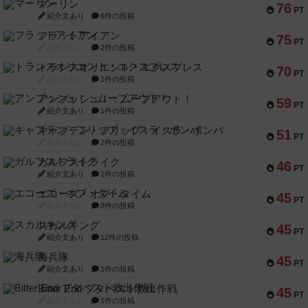
マーリン
76
PT
紹介文あり
6件の投稿
フラットアイアン
75
PT
紹介文なし
2件の投稿
トランスオリエント・エクスプレス
70
PT
紹介文なし
1件の投稿
アンブッシュ！：ムーブアウト！
59
PT
紹介文あり
1件の投稿
キャプテン・フリップ：イスラ・ボンバ
51
PT
紹介文なし
2件の投稿
ガルフストライク
46
PT
紹介文あり
1件の投稿
エコーズ・オブ・タイム
45
PT
紹介文なし
8件の投稿
スカルキング
45
PT
紹介文あり
12件の投稿
海兵隊
45
PT
紹介文あり
1件の投稿
Bitter End ブタペスト救出作戦
45
PT
紹介文なし
1件の投稿