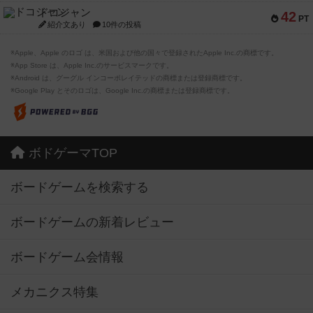
ドコジャン
42
PT
紹介文あり
10件の投稿
※Apple、Apple のロゴ は、米国および他の国々で登録されたApple Inc.の商標です。
※App Store は、Apple Inc.のサービスマークです。
※Android は、グーグル インコーポレイテッドの商標または登録商標です。
※Google Play とそのロゴは、Google Inc.の商標または登録商標です。
ボドゲーマTOP
ボードゲームを検索する
ボードゲームの新着レビュー
ボードゲーム会情報
メカニクス特集