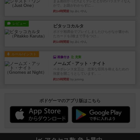
まぁ面白かった‼️よくテレビとかのバラエティなん
かで、お題がわからずに...
約14時間前
by みいやん
レビュー
ピタッコカルタ
ボドゲ相席会でプレイしましたひらがなが書かれ
たカードを2枚まで手をつけ...
約14時間前
by みいやん
ルール/インスト
画像付き
充実
ノームズ・アット・ナイト
ベネボレンス女王は、忠実な臣民を称えるための
祝宴を開こうとしています。...
約15時間前
by jurong
ボドゲーマのアプリ版はこちら