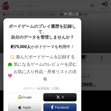
ログイン
閉じる
ボドゲーマTOP
ボードゲームの検索
アノミー
動画
ボードゲームのプレイ履歴を記録し
て、
アノミー
自分のデータを管理しませんか？
1件の動画
約75,000人
がボドゲーマを利用中！
遊んだボードゲームを記録する
18
1
4
19
トップ
画像
動画
レビュー
カフェ
気になるゲームのレビューを読む
お気に入り作品・所有リストの共
作品紹介
プレイ/実況
ルール説明
5年以上前
有
貴方を照らすのは太陽か月か「ANOMIE」
ログイン / 会員登録（10秒）
Google
X
Apple
Facebook