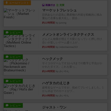
ルール/インスト
画像付き
充実
マーケットフレッシュ
目的あなたの店先に農産物の木箱を戦略的に積み
重ねて在庫を最大化し、競合...
約12時間前
by jurong
レビュー
メメントオンラインタクティクス
どんどん物量が増えて大変になっていく押し付け
合いが楽しいゲーム盛り上が...
約12時間前
by nekomanma222
レビュー
ヘックメック
サイコロゲームです1から5までの数字と芋虫がか
かれたダイス。これを振っ...
約14時間前
by みいやん
レビュー
ハゲタカのえじき
超有名なゲームですが、初めてプレイしました。1
から15までのカードがプ...
約14時間前
by みいやん
レビュー
ジャスト・ワン