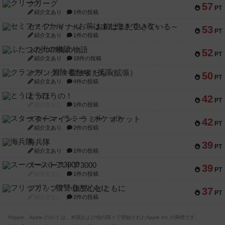
クリーグ
57
PT
紹介文あり
1件の投稿
セミファイナル ～お前はまだ生きている～
53
PT
紹介文あり
1件の投稿
ふたつの街の物語
52
PT
紹介文あり
18件の投稿
クランク! ：冒険者たち（拡張）
50
PT
紹介文あり
4件の投稿
とうほうの！
42
PT
紹介文なし
1件の投稿
スターマイン・ラミー ポケット
42
PT
紹介文あり
2件の投稿
海兵隊
39
PT
紹介文あり
1件の投稿
スーパーストア3000
39
PT
紹介文なし
1件の投稿
フリップ７：復讐心とともに
37
PT
紹介文なし
2件の投稿
※Apple、Apple のロゴ は、米国および他の国々で登録されたApple Inc.の商標です。