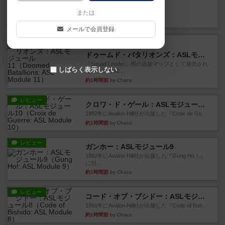
カタン
神ゲー
または
6分前
by アプー
メールで会員登録
レビュー
充実
ドゥームド・バタリオンズ：ASLモジュール11
『Squad Leader』用の追加マップとして発売され
しばらく表示しない
たマップの#9...
約1時間前
by Chaco
レビュー
クロワ・ド・ゲール：ASLモジュール10
1992年にAvalon Hill社が出版した『Croix de Gu...
約1時間前
by Chaco
レビュー
ガンホー：ASLモジュール9
1992年にAvalon Hill社が出版した『Gung Ho！』
に付...
約1時間前
by Chaco
レビュー
コード・オブ・ブシドー：ASLモジュール8
1991年にAvalon Hill社が出版した『Code of Bus...
約1時間前
by Chaco