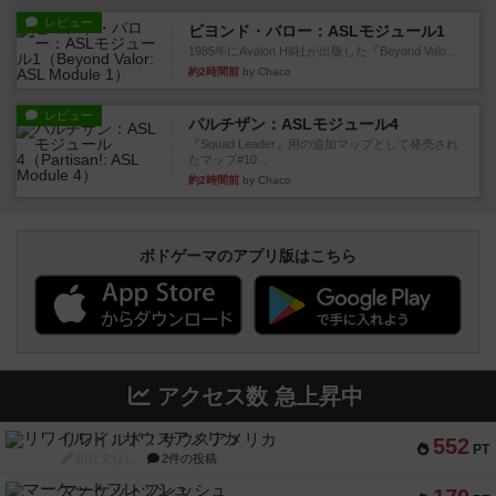
レビュー
ビヨンド・バロー：ASLモジュール1
1985年にAvalon Hill社が出版した『Beyond Valo...
約2時間前
by Chaco
レビュー
パルチザン：ASLモジュール4
『Squad Leader』用の追加マップとして発売され
たマップ#10...
約2時間前
by Chaco
ボドゲーマのアプリ版はこちら
アクセス数 急上昇中
リワイルド：サウスアメリカ
552
PT
紹介文なし
2件の投稿
マーケットフレッシュ