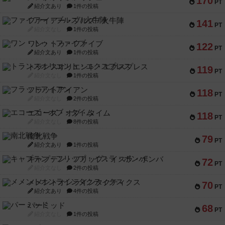
170
PT
紹介文あり
1件の投稿
ファイアー・ブルズ / 火牛陣
141
PT
紹介文なし
1件の投稿
ワン・トゥ・ファイブ
122
PT
紹介文あり
1件の投稿
トランスオリエント・エクスプレス
119
PT
紹介文なし
1件の投稿
フラットアイアン
118
PT
紹介文なし
2件の投稿
エコーズ・オブ・タイム
118
PT
紹介文なし
8件の投稿
南北戦争
79
PT
紹介文あり
1件の投稿
キャプテン・フリップ：イスラ・ボンバ
72
PT
紹介文なし
2件の投稿
メメントオンラインタクティクス
70
PT
紹介文あり
4件の投稿
パーミッド
68
PT
紹介文なし
1件の投稿