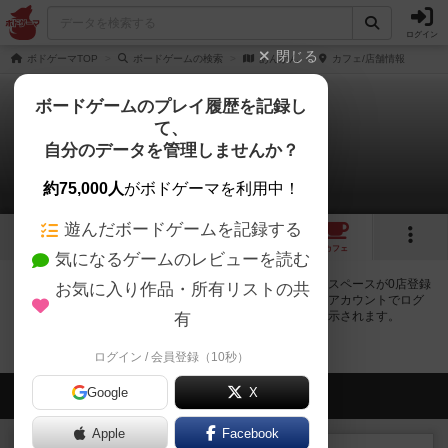
ログイン
閉じる
ボドゲーマTOP
ボードゲームの検索
あんかん
カフェ/店舗情報
ボードゲームのプレイ履歴を記録し
て、
あんかん
自分のデータを管理しませんか？
0店のカフェ/スペースが提供中
約75,000人
がボドゲーマを利用中！
遊んだボードゲームを記録する
1
1
トップ
画像
動画
レビュー
カフェ
気になるゲームのレビューを読む
あんかんで遊ぶことができるボードゲームカフェ・プレイスペースが0店登録
お気に入り作品・所有リストの共
されています。公開プロフィールの都道府県が設定されたアカウントでログ
インすると、同じ都道府県内の店舗に絞り込むボタンが表示されます。
有
ログイン / 会員登録（10秒）
Google
会員の新しい投稿
X
Apple
Facebook
レビュー