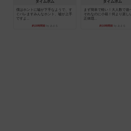
タイムボム
タイムボム
僕はホントに嘘が下手なようで、す
まず簡単で軽い！大人数で遊
ぐバレますみんなホント、嘘が上手
それなのに小箱！何より楽し
ですよ...
正体隠...
約16時間前
by あまる
約16時間前
by あまる