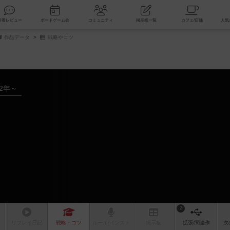
索
新着レビュー
ボードゲーム会
コミュニティ
掲示板一覧
作品データ
戦略やコツ
22年～
2
リプレイ
日記
戦略
・コツ
ルール
/インスト
掲示板
拡張/関連
作
次