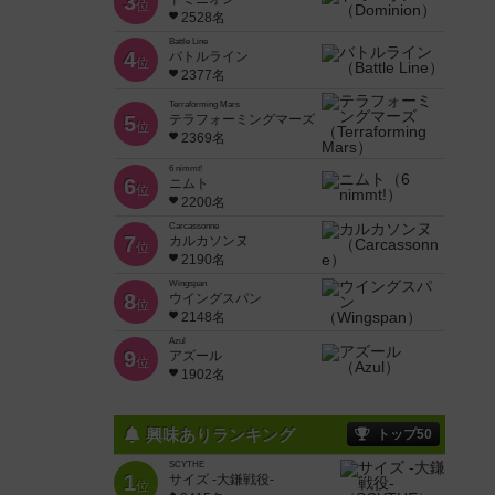
3
位
2528名
Battle Line
4
バトルライン
位
2377名
Terraforming Mars
5
テラフォーミングマーズ
位
2369名
6 nimmt!
6
ニムト
位
2200名
Carcassonne
7
カルカソンヌ
位
2190名
Wingspan
8
ウイングスパン
位
2148名
Azul
9
アズール
位
1902名
興味ありランキング
トップ50
SCYTHE
1
サイズ -大鎌戦役-
位