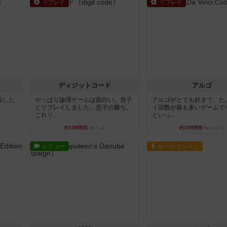
リプレイ
リプレイ
ディジットコード
アルゴ
出版した
やっぱり論理ゲームは面白い。息子
アルゴがとても好きで、た
とリプレイしました。息子の勝ち。
イ回数が最も多いゲームで
これリ...
といっ...
約15時間前
by くみ
約16時間前
by おとん
レビュー
ルール/インスト