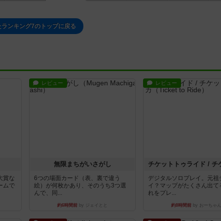
たランキング7のトップに戻る
レビュー
レビュー
無限まちがいさがし
大賞な
6つの場面カード（表、裏で違う
デジタルソロプレイ。元祖
ームで
絵）が何枚かあり、そのうち3つ選
イ？マップがたくさん出て
んで、同...
れをプレ...
約6時間前
by ジェイとと
約8時間前
by おーちゃ