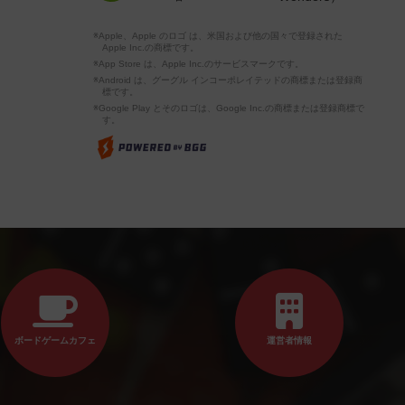
※Apple、Apple のロゴ は、米国および他の国々で登録された
Apple Inc.の商標です。
※App Store は、Apple Inc.のサービスマークです。
※Android は、グーグル インコーポレイテッドの商標または登録商
標です。
※Google Play とそのロゴは、Google Inc.の商標または登録商標で
す。
ボードゲームカフェ
運営者情報