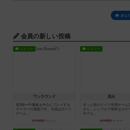
あな
会員の新しい投稿
レビュー
レビュー
ワンラウンド
花火
星5軽〜中量級を中心にプレイする
ずっと前のドイツ年間ゲーム
ゲーマーの感想です。今回はボード
がら、シンプルで簡単な小ゲ
ゲーム...
今でも...
約1時間前
by おとん
約4時間前
by tamio