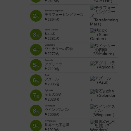
2415名
Terraforming Mars
2
テラフォーミングマーズ
位
2394名
Stone Garden
3
枯山水
位
2281名
Viticulture
4
ワイナリーの四季
位
2272名
Agricola
5
アグリコラ
位
2119名
Azul
6
アズール
位
2035名
Splendor
7
宝石の煌き
位
2028名
Wingspan
8
ウイングスパン
位
2006名
7 Wonders
9
世界の七不思議
位
1919名