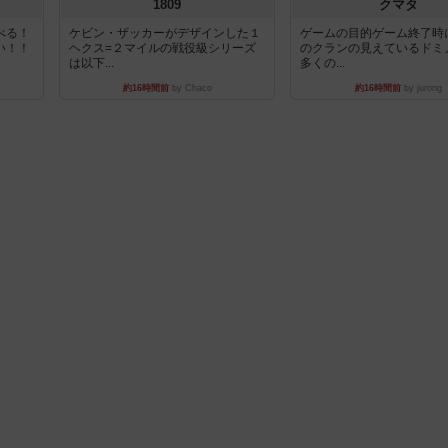
1809
クマタ
べる！
ケビン・ザッカーがデザインした１
ゲームの目的ゲーム終了時
い！！
ヘクス=２マイルの戦役級シリーズ
のクランの見えているドミ
は以下...
多くの...
約16時間前
by Chaco
約16時間前
by jurong