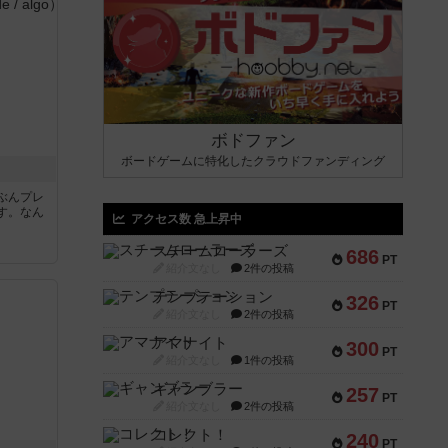
ボドファン
ボードゲームに特化したクラウドファンディング
ぶんプレ
す。なん
アクセス数 急上昇中
スチームローラーズ
686
PT
紹介文なし
2件の投稿
テンプテーション
326
PT
紹介文なし
2件の投稿
アマナイト
300
PT
紹介文なし
1件の投稿
ギャンブラー
257
PT
紹介文なし
2件の投稿
コレクト！
240
PT