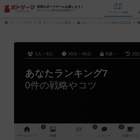
世界のボードゲームを楽しもう！
ボードゲーム専門の総合情報サイト
データベース
検
ボドゲーマTOP
ボードゲームの検索
あなたランキング7の通販/商品詳細
3人～8人
30分～45分
8歳～
20
あなたランキング7
0件の戦略やコツ
2
2
11
ゲーム
トップ
画像
動画
レビュー
店舗/
カフェ