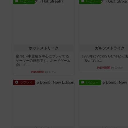
レビュー
レビュー
ホットストリーク
ガルフストライク
星7軽〜中量級を中心にプレイする
1983年にVictory Gamesが
ゲーマーの感想です。ボードゲーム
『Gulf Strik...
会にて...
約15時間前
by Chaco
約15時間前
by おとん
リプレイ
レビュー