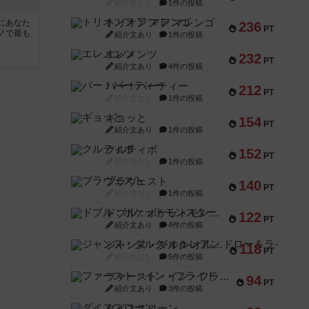
紹介文なし
1件の投稿
トリオンフ ア マレンゴ
にあなた
236
PT
ノで最も
紹介文あり
1件の投稿
エレメンツ
232
PT
紹介文あり
4件の投稿
バー！パーティー
212
PT
紹介文なし
1件の投稿
ギョッと
154
PT
紹介文あり
1件の投稿
クルティボ
152
PT
紹介文なし
1件の投稿
ブラヴェスト
140
PT
紹介文なし
1件の投稿
ドブル：ポケットモンスター
122
PT
紹介文あり
4件の投稿
ジャンヌ・ダルク-オルレアン ドロー＆ライト
118
PT
紹介文なし
5件の投稿
ファースト・イン・フライト
94
PT
紹介文あり
3件の投稿
ダイススローン