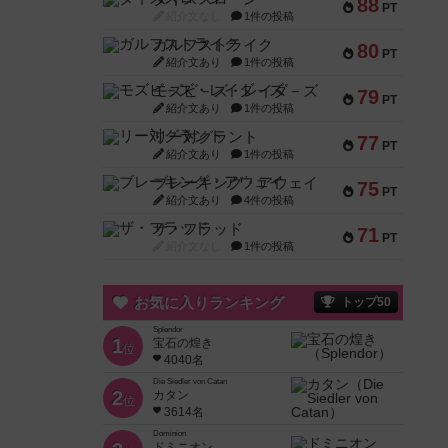
88
PT
紹介文なし
1件の投稿
ガルフストライク
80
PT
紹介文あり
1件の投稿
モズビ－ズ・レイダ－ズ
79
PT
紹介文あり
1件の投稿
リー対グラント
77
PT
紹介文あり
1件の投稿
ブレーキング・アウェイ
75
PT
紹介文あり
4件の投稿
ザ・フラッド
71
PT
紹介文なし
1件の投稿
お気に入りランキング
トップ50
Splendor
1
宝石の煌き
位
4040名
Die Siedler von Catan
2
カタン
位
3614名
Dominion
ドミニオン