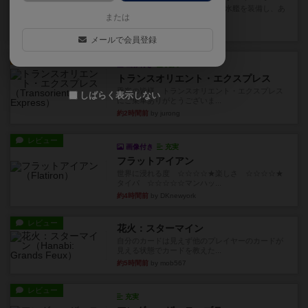
イスラ・ボンバを探しに出航!潜水艦を装備し、あ
または
なたの乗組員を監獄から解...
約2時間前
by jurong
メールで会員登録
ルール/インスト
画像付き
充実
トランスオリエント・エクスプレス
乗客の皆様、トランスオリエント・エクスプレス
しばらく表示しない
にご乗車ありがとうございま...
約2時間前
by jurong
レビュー
画像付き
充実
フラットアイアン
世界に浸れる度 ☆☆☆☆★楽しさ ☆☆☆☆★
タイパ ☆☆☆☆☆マンハッ...
約4時間前
by DKnewyork
レビュー
花火：スターマイン
自分のカードは見えず他のプレイヤーのカードが
見える状態でカードを教えた...
約5時間前
by mob567
レビュー
充実