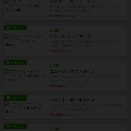
アンダー・ザ・テーブラー
笑えるバカゲームを集めているライトゲーマーと
してのレビューです。正体隠...
約8時間前
by toyota
レビュー
充実
ワン・トゥ・ファイブ
とにかくお手軽にすき間時間をうめるゲームとし
て重宝するゲームです。いわ...
約9時間前
by nabekoh
レビュー
充実
エコーズ・オブ・タイム
カードゲームにファイナルファンタジーのアクテ
ィブタイムバトル（もしくは...
約13時間前
by ジェイとと
レビュー
シャット・ザ・ボックス
とてもシンプルなダイスゲーム。2つのダイスを振
って、出目の合計を自分の...
約13時間前
by OSAっち
レビュー
充実