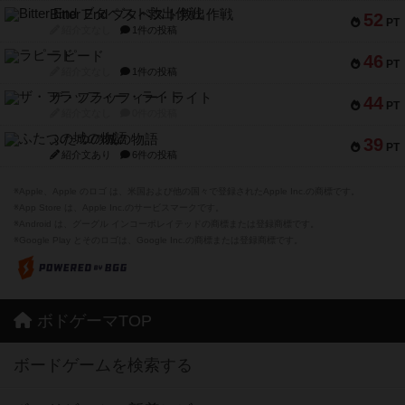
Bitter End ブタペスト救出作戦
52
PT
紹介文なし
1件の投稿
ラピード
46
PT
紹介文なし
1件の投稿
ザ・フラッフィー・ライト
44
PT
紹介文なし
0件の投稿
ふたつの城の物語
39
PT
紹介文あり
6件の投稿
※Apple、Apple のロゴ は、米国および他の国々で登録されたApple Inc.の商標です。
※App Store は、Apple Inc.のサービスマークです。
※Android は、グーグル インコーポレイテッドの商標または登録商標です。
※Google Play とそのロゴは、Google Inc.の商標または登録商標です。
ボドゲーマTOP
ボードゲームを検索する