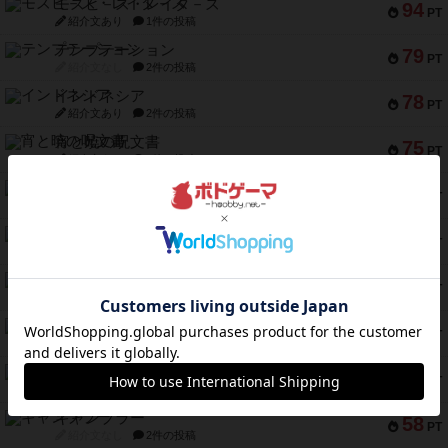
モズビ－ズ・レイダ－ズ
94
PT
紹介文あり
1件の投稿
テンプテーション
79
PT
紹介文なし
2件の投稿
インドネシア
78
PT
紹介文あり
2件の投稿
宵と暁の呪文書
75
PT
紹介文あり
8件の投稿
リスボン・トラム 28
73
PT
紹介文あり
9件の投稿
アマナイト
73
PT
紹介文なし
1件の投稿
ブラヴェスト
66
PT
紹介文なし
1件の投稿
スペクタキュラー
60
PT
紹介文なし
1件の投稿
スモールワールド
59
PT
紹介文あり
13件の投稿
ギャンブラー
58
PT
紹介文なし
2件の投稿