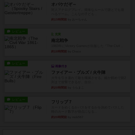
オバケだぞ～
対人アナログプレイ。簡単なルールで誰とでも遊
べるゲーム。こんなの子ども...
約15時間前
by おーちゃん
レビュー
充実
南北戦争
1983年にVictory Gamesが出版した『The Civil ...
約18時間前
by Chaco
レビュー
画像付き
ファイアー・ブルズ / 火牛陣
火牛を引き連れて敵を殲滅させる。縦か斜めで前2
列まで攻撃できるが、自分...
約20時間前
by うらまこ
レビュー
フリップ７
カードをめくるかパスをするかを決めてパスした
時のカード数字が得点になる...
約20時間前
by mob567