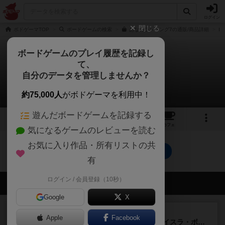
ログイン
閉じる
ボドゲーマTOP
ボードゲームの検索
あなたランキング7の通販/商品詳細
ボードゲームのプレイ履歴を記録し
て、
あなたランキング7
自分のデータを管理しませんか？
0件のルール/インスト
約75,000人
がボドゲーマを利用中！
遊んだボードゲームを記録する
2
2
11
トップ
画像
動画
レビュー
カフェ
気になるゲームのレビューを読む
お気に入り作品・所有リストの共
あなたランキング7のトップに戻る
有
ログイン / 会員登録（10秒）
会員の新しい投稿
Google
X
ルール/インスト
画像付き
充実
Apple
Facebook
キャプテン・フリップ：イスラ・ボンバ