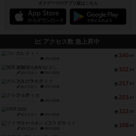
ボドゲーマのアプリ版はこちら
アクセス数 急上昇中
コレクト！
340
PT
紹介文なし
1件の投稿
無限まちがいさがし
322
PT
紹介文あり
2件の投稿
ガルフストライク
217
PT
紹介文あり
1件の投稿
クルティボ
203
PT
紹介文なし
1件の投稿
1809
112
PT
紹介文あり
1件の投稿
ファースト・イン・フライト
108
PT
紹介文あり
3件の投稿