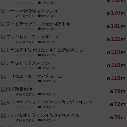
PT
紹介文なし
2件の投稿
マーケットフレッシュ
170
PT
紹介文あり
1件の投稿
ファイアー・ブルズ / 火牛陣
141
PT
紹介文なし
1件の投稿
ワン・トゥ・ファイブ
122
PT
紹介文あり
1件の投稿
トランスオリエント・エクスプレス
119
PT
紹介文なし
1件の投稿
フラットアイアン
118
PT
紹介文なし
2件の投稿
エコーズ・オブ・タイム
118
PT
紹介文なし
8件の投稿
南北戦争
79
PT
紹介文あり
1件の投稿
キャプテン・フリップ：イスラ・ボンバ
72
PT
紹介文なし
2件の投稿
メメントオンラインタクティクス
70
PT
紹介文あり
4件の投稿