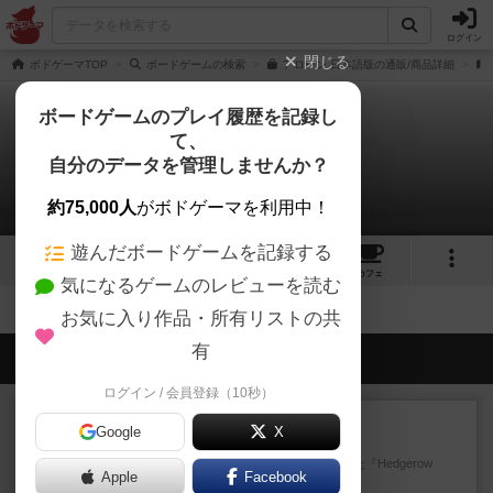
ログイン
閉じる
ボドゲーマTOP
ボードゲームの検索
アローン 日本語版の通販/商品詳細
ボードゲームのプレイ履歴を記録し
て、
アローン
自分のデータを管理しませんか？
拡張/関連作品 0件
約75,000人
がボドゲーマを利用中！
遊んだボードゲームを記録する
3
2
3
21
トップ
画像
動画
レビュー
カフェ
気になるゲームのレビューを読む
お気に入り作品・所有リストの共
有
会員の新しい投稿
ログイン / 会員登録（10秒）
レビュー
充実
Google
X
ヘッジロウ・ヘル
1987年にAvalon Hill社が出版した『Hedgerow
Apple
Facebook
He...