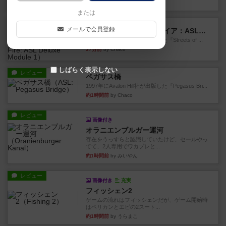
19分前
by Chaco
または
レビュー
メールで会員登録
ストリート・オブ・ファイア：ASLデラックスモジュール1
1985年にAvalon Hill社が出版した『Streets of ...
37分前
by Chaco
しばらく表示しない
レビュー
ペガサス橋
1997年にAvalon Hill社が出版した『Pegasus Bri...
約1時間前
by Chaco
レビュー
画像付き
オラニエンブルガー運河
存在をうっすらと認識していたけど、セールやっ
てて、2人専用でワカプレと...
約1時間前
by みいやん
レビュー
画像付き
充実
フィッシェン2
ゲームの流れはフィッシェンだが、ゲーム開始時
はペリカンとエビの2スート...
約1時間前
by うらまこ