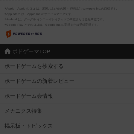
※Apple、Apple のロゴ は、米国および他の国々で登録されたApple Inc.の商標です。
※App Store は、Apple Inc.のサービスマークです。
※Android は、グーグル インコーポレイテッドの商標または登録商標です。
※Google Play とそのロゴは、Google Inc.の商標または登録商標です。
ボドゲーマTOP
ボードゲームを検索する
ボードゲームの新着レビュー
ボードゲーム会情報
メカニクス特集
掲示板・トピックス