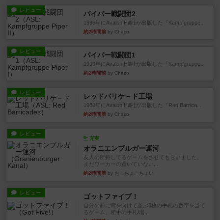
レビュー
パイパー戦闘団2
1996年にAvalon Hill社が出版した『Kampfgruppe...
約2時間前
by Chaco
レビュー
パイパー戦闘団1
1993年にAvalon Hill社が出版した『Kampfgruppe...
約2時間前
by Chaco
レビュー
レッドバリケ－ド工場
1989年にAvalon Hill社が出版した『Red Barrica...
約2時間前
by Chaco
レビュー
充実
オラニエンブルガー運河
友人の所持してるゲームをさせてもらいました。
まだワーカーの置いていない...
約2時間前
by おっちょこちょい
レビュー
ゴットファイブ！
自分の前に背を向けて並ぶ5枚の手札の数字を当て
るゲーム。相手の手札/場...