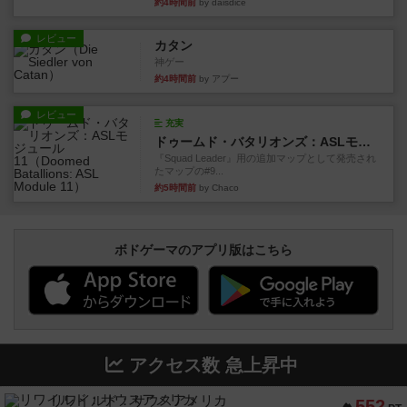
約4時間前
by daisdice
レビュー
カタン
神ゲー
約4時間前
by アプー
レビュー
充実
ドゥームド・バタリオンズ：ASLモジュール11
『Squad Leader』用の追加マップとして発売され
たマップの#9...
約5時間前
by Chaco
ボドゲーマのアプリ版はこちら
アクセス数 急上昇中
リワイルド：サウスアメリカ
552