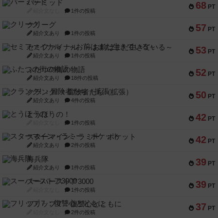
パーミッド
68
PT
紹介文なし
1件の投稿
クリーグ
57
PT
紹介文あり
1件の投稿
セミファイナル ～お前はまだ生きている～
53
PT
紹介文あり
1件の投稿
ふたつの街の物語
52
PT
紹介文あり
18件の投稿
クランク! ：冒険者たち（拡張）
50
PT
紹介文あり
4件の投稿
とうほうの！
42
PT
紹介文なし
1件の投稿
スターマイン・ラミー ポケット
42
PT
紹介文あり
2件の投稿
海兵隊
39
PT
紹介文あり
1件の投稿
スーパーストア3000
39
PT
紹介文なし
1件の投稿
フリップ７：復讐心とともに
37
PT
紹介文なし
2件の投稿