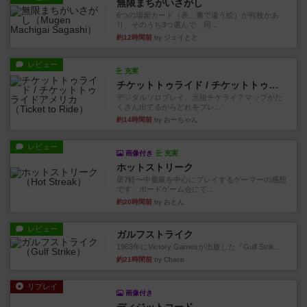
無限まちがいさがし
6つの場面カード（表、裏で違う絵）が何枚かあ
り、そのうち3つ選んで、同...
約12時間前
by ジェイとと
レビュー
充実
チケットトゥライド / チケットトゥライドアメリカ
デジタルソロプレイ。元祖チケライ？マップがた
くさん出てるからどれをプレ...
約14時間前
by おーちゃん
レビュー
画像付き
充実
ホットストリーク
星7軽〜中量級を中心にプレイするゲーマーの感想
です。ボードゲーム会にて...
約20時間前
by おとん
レビュー
ガルフストライク
1983年にVictory Gamesが出版した『Gulf Strik...
約21時間前
by Chaco
リプレイ
画像付き