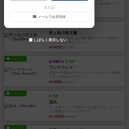
長らく積みゲーになってましたが、腰を据えてプ
または
レイできましたのでやってみ...
31分前
by くみ
メールで会員登録
レビュー
充実
宵と暁の呪文書
4/5点呪文を修得したり使い魔にトークンを捧げた
しばらく表示しない
りして得点を増やしてい...
約3時間前
by ワタル
レビュー
画像付き
充実
ワンラウンド
星5軽〜中量級を中心にプレイするゲーマーの感想
です。今回はボードゲーム...
約7時間前
by おとん
レビュー
充実
花火
ずっと前のドイツ年間ゲーム大賞ながら、シンプ
ルで簡単な小ゲームで今でも...
約10時間前
by tamio
レビュー