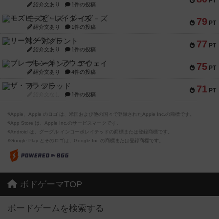
PT
紹介文あり
1件の投稿
モズビ－ズ・レイダ－ズ
79
PT
紹介文あり
1件の投稿
リー対グラント
77
PT
紹介文あり
1件の投稿
ブレーキング・アウェイ
75
PT
紹介文あり
4件の投稿
ザ・フラッド
71
PT
紹介文なし
1件の投稿
※Apple、Apple のロゴ は、米国および他の国々で登録されたApple Inc.の商標です。
※App Store は、Apple Inc.のサービスマークです。
※Android は、グーグル インコーポレイテッドの商標または登録商標です。
※Google Play とそのロゴは、Google Inc.の商標または登録商標です。
ボドゲーマTOP
ボードゲームを検索する