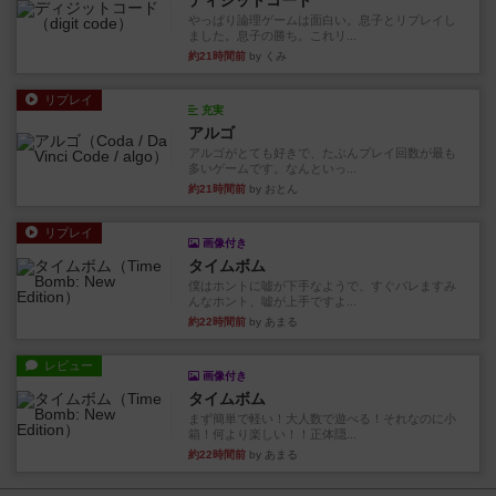
ディジットコード
やっぱり論理ゲームは面白い。息子とリプレイし
ました。息子の勝ち。これリ...
約21時間前
by くみ
リプレイ
充実
アルゴ
アルゴがとても好きで、たぶんプレイ回数が最も
多いゲームです。なんといっ...
約21時間前
by おとん
リプレイ
画像付き
タイムボム
僕はホントに嘘が下手なようで、すぐバレますみ
んなホント、嘘が上手ですよ...
約22時間前
by あまる
レビュー
画像付き
タイムボム
まず簡単で軽い！大人数で遊べる！それなのに小
箱！何より楽しい！！正体隠...
約22時間前
by あまる