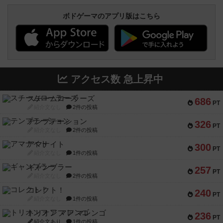
ボドゲーマのアプリ版はこちら
アクセス数 急上昇中
スチームローラーズ
686
PT
紹介文なし
2件の投稿
テンプテーション
326
PT
紹介文なし
2件の投稿
アマナイト
300
PT
紹介文なし
1件の投稿
ギャンブラー
257
PT
紹介文なし
2件の投稿
コレクト！
240
PT
紹介文なし
1件の投稿
トリオンフ ア マレンゴ
236
PT
紹介文あり
1件の投稿