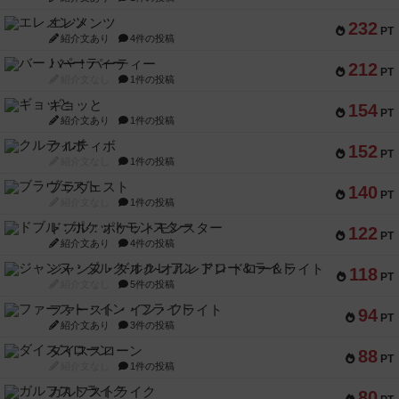
エレメンツ
232
PT
紹介文あり
4件の投稿
バー！パーティー
212
PT
紹介文なし
1件の投稿
ギョッと
154
PT
紹介文あり
1件の投稿
クルティボ
152
PT
紹介文なし
1件の投稿
ブラヴェスト
140
PT
紹介文なし
1件の投稿
ドブル：ポケットモンスター
122
PT
紹介文あり
4件の投稿
ジャンヌ・ダルク-オルレアン ドロー＆ライト
118
PT
紹介文なし
5件の投稿
ファースト・イン・フライト
94
PT
紹介文あり
3件の投稿
ダイススローン
88
PT
紹介文なし
1件の投稿
ガルフストライク
80