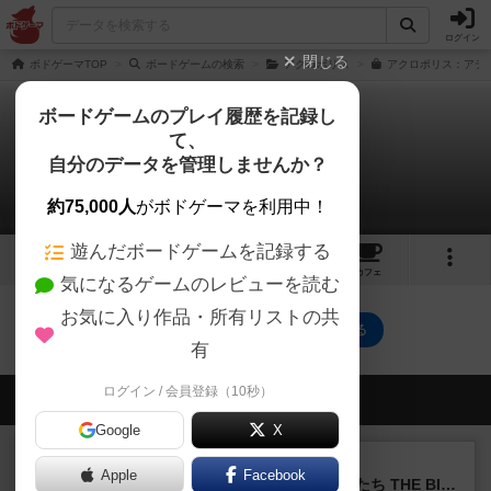
ログイン
閉じる
ボドゲーマTOP
ボードゲームの検索
アクロポリス
アクロポリス：アテナ
ボードゲームのプレイ履歴を記録し
て、
アクロポリス：アテナ
自分のデータを管理しませんか？
0件の動画
約75,000人
がボドゲーマを利用中！
遊んだボードゲームを記録する
1
1
15
トップ
画像
動画
レビュー
カフェ
気になるゲームのレビューを読む
お気に入り作品・所有リストの共
アクロポリス：アテナのトップに戻る
有
ログイン / 会員登録（10秒）
会員の新しい投稿
Google
X
レビュー
画像付き
Apple
Facebook
アグリコラ：牧場の動物たち THE BIG BOX