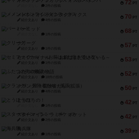
キャプテン・フリップ：イスラ・ボンバ
72
PT
紹介文なし
2件の投稿
メメントオンラインタクティクス
70
PT
紹介文あり
4件の投稿
パーミッド
68
PT
紹介文なし
1件の投稿
クリーグ
57
PT
紹介文あり
1件の投稿
セミファイナル ～お前はまだ生きている～
53
PT
紹介文あり
1件の投稿
ふたつの街の物語
52
PT
紹介文あり
18件の投稿
クランク! ：冒険者たち（拡張）
50
PT
紹介文あり
4件の投稿
とうほうの！
42
PT
紹介文なし
1件の投稿
スターマイン・ラミー ポケット
42
PT
紹介文あり
2件の投稿
海兵隊
39
PT
紹介文あり
1件の投稿