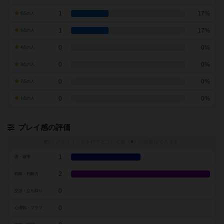
1
17%
6点の人
1
17%
5点の人
0
0%
4点の人
0
0%
3点の人
0
0%
2点の人
0
0%
1点の人
プレイ感の評価
トグルスイッチを押すとプレイ感（
※
）の投票ができます
1
運・確率
2
戦略・判断力
0
交渉・立ち回り
0
心理戦・ブラフ