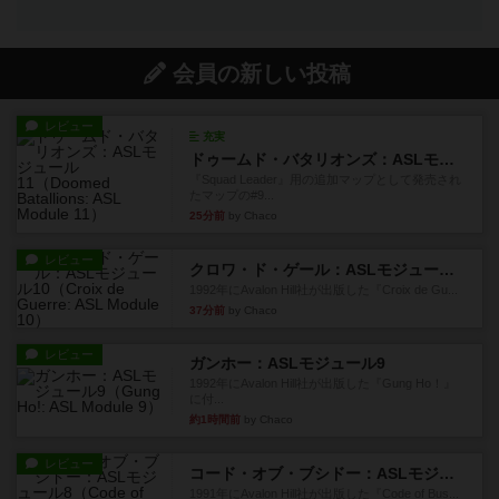
会員の新しい投稿
レビュー
充実
ドゥームド・バタリオンズ：ASLモジュール11
『Squad Leader』用の追加マップとして発売され
たマップの#9...
25分前
by Chaco
レビュー
クロワ・ド・ゲール：ASLモジュール10
1992年にAvalon Hill社が出版した『Croix de Gu...
37分前
by Chaco
レビュー
ガンホー：ASLモジュール9
1992年にAvalon Hill社が出版した『Gung Ho！』
に付...
約1時間前
by Chaco
レビュー
コード・オブ・ブシドー：ASLモジュール8
1991年にAvalon Hill社が出版した『Code of Bus...