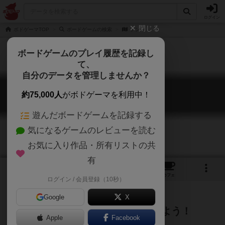
ログイン
閉じる
ボドゲーマTOP
ボードゲームの検索
テン
ボードゲームのプレイ履歴を記録し
て、
自分のデータを管理しませんか？
テン
約75,000人
がボドゲーマを利用中！
Ten
遊んだボードゲームを記録する
気になるゲームのレビューを読む
お気に入り作品・所有リストの共
有
2
2
2
トップ
画像
動画
レビュー
カフェ
ログイン / 会員登録（10秒）
Google
X
タイルを並べて「I」を１０本揃えよう！
Apple
Facebook