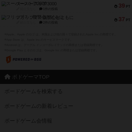
スーパーストア3000
39
PT
紹介文なし
1件の投稿
フリップ７：復讐心とともに
37
PT
紹介文なし
2件の投稿
※Apple、Apple のロゴ は、米国および他の国々で登録されたApple Inc.の商標です。
※App Store は、Apple Inc.のサービスマークです。
※Android は、グーグル インコーポレイテッドの商標または登録商標です。
※Google Play とそのロゴは、Google Inc.の商標または登録商標です。
ボドゲーマTOP
ボードゲームを検索する
ボードゲームの新着レビュー
ボードゲーム会情報