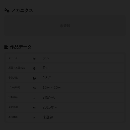
メカニクス
未登録
作品データ
テン
タイトル
Ten
原題・英題表記
2人用
参加人数
15分～20分
プレイ時間
8歳から
対象年齢
2015年～
発売時期
未登録
参考価格