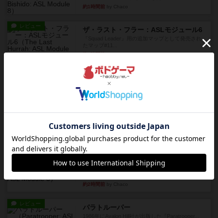
約1時間前
by Chaco
レビュー
ザ・ラスト・フラー：ASLモジュール6
『Squad Leader』用の追加マップとして発売され
たマップ#11...
約1時間前
by Chaco
レビュー
ホロウレギオンズ：ASLモジュール7
1989年にAvalon Hill社が出版した『Hollow Legi...
約1時間前
by Chaco
レビュー
ウエスト・オブ・アラメイン：ASLモジュール5
1988年にAvalon Hill社が出版した『West of Ala...
約1時間前
by Chaco
レビュー
ヤンクス：ASLモジュール3
1987年にAvalon Hill社が出版した『Yanks』に付属
のマ...
約2時間前
by Chaco
レビュー
パラトルーパー
1986年にAvalon Hill社が出版した『Paratrooper...