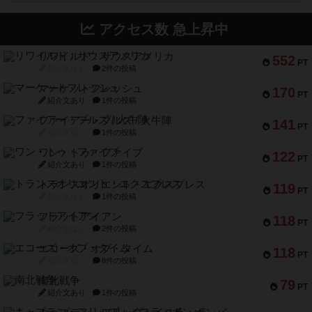
アクセス数 急上昇中
リワイルド：サウスアメリカ
552
PT
紹介文なし
2件の投稿
マーケットフレッシュ
170
PT
紹介文あり
1件の投稿
ファイアー・ブルズ / 火牛陣
141
PT
紹介文なし
1件の投稿
ワン・トゥ・ファイブ
122
PT
紹介文あり
1件の投稿
トランスオリエント・エクスプレス
119
PT
紹介文なし
1件の投稿
フラットアイアン
118
PT
紹介文なし
2件の投稿
エコーズ・オブ・タイム
118
PT
紹介文なし
8件の投稿
南北戦争
79
PT
紹介文あり
1件の投稿