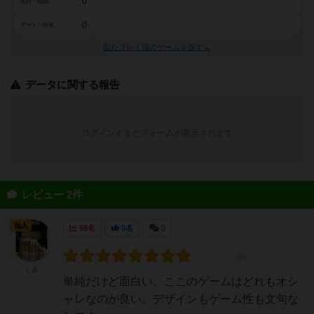
0
攻防・戦闘
0
アート・外見
似たプレイ感のゲームを探す→
データに関する報告
ログインするとフォームが表示されます
レビュー 2件
仙人
59名
0名
0
くみ
単純だけど面白い。ここのゲームはどれもオシ
ャレなのが良い。デザインもゲーム性も文句な