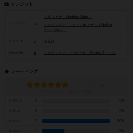
クレジット
北尾 まどか（Madoka Kitao）
ゲームデザイン
シュテフェン・ミュールホイザー（Steffen
Mühlhäuser）
未登録
アートワーク
シュテフェン・シュピーレ（Steffen Spiele）
関連企業/団体
レーティング
レーティングを行うには
ログイン
が必要です
0
0%
10点の人
0
0%
9点の人
3
50%
8点の人
1
17%
7点の人