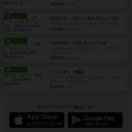
約2時間前
by Chaco
レビュー
ビヨンド・バロー：ASLモジュール1
1985年にAvalon Hill社が出版した『Beyond Valo...
約2時間前
by Chaco
レビュー
パルチザン：ASLモジュール4
『Squad Leader』用の追加マップとして発売され
たマップ#10...
約2時間前
by Chaco
レビュー
ドミニオン：海辺
ドミニオン拡張第３弾で、主に持続カードが追加
されます。今弾以前のドミニ...
約2時間前
by aki
ボドゲーマのアプリ版はこちら