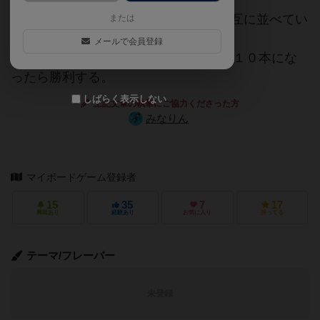
「I」から「III」の描かれたタイルを交互に並べてい
または
く２人用のゲーム。
メールで会員登録
縦、横、斜めのいずれかで「I」の数が１０本にな
ったら勝利する。
しばらく表示しない
上記文章の執筆にご協力くださった方
みなりん
マイボードゲーム登録者
15
35
7
17
興味あり
経験あり
お気に入り
持ってる
テーマ/フレーバー
未登録