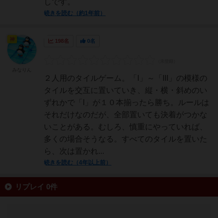
しです。
続きを読む（約1年前）
神
198名
0名
みなりん
２人用のタイルゲーム。「I」～「III」の模様の
タイルを交互に置いていき、縦・横・斜めのい
ずれかで「I」が１０本揃ったら勝ち。ルールは
それだけなのだが、全部置いても決着がつかな
いことがある。むしろ、慎重にやっていれば、
多くの場合そうなる。すべてのタイルを置いた
ら、次は置かれ...
続きを読む（4年以上前）
リプレイ 0件