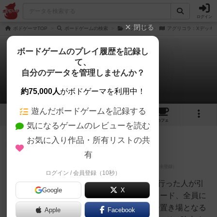
ログイン
閉じる
ボドゲーマTOP
ボードゲームの検索
アグリコラ
アグリコラ：Xデッキ
ボードゲームのプレイ履歴を記録し
て、
アグリコラ：Xデッキ
自分のデータを管理しませんか？
1件のレビュー
約75,000人
がボドゲーマを利用中！
遊んだボードゲームを記録する
1
2
トップ
画像
動画
レビュー
カフェ
気になるゲームのレビューを読む
お気に入り作品・所有リストの共
神
174名
0名
0
有
ログイン / 会員登録（10秒）
異人館
Xカードは石を得るアクションを行った人が引
Google
X
きます。その人が即実行できるカード、全員に
影響するカード、共通のワーカー置き場となる
Apple
Facebook