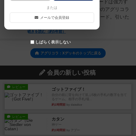
カードもあります。Xデッキのカードは強力す
または
ぎます。度を越していてこれまでのアグリコラ
をぶち壊します。例えばこんなカード。引いた
メールで会員登録
人だけがこの効果を使用...
続きを読む（約5年前）
しばらく表示しない
アグリコラ：Xデッキのトップに戻る
会員の新しい投稿
レビュー
ゴットファイブ！
自分の前に背を向けて並ぶ5枚の手札の数字を当て
るゲーム。相手の手札/場...
約1時間前
by daisdice
レビュー
カタン
神ゲー
約1時間前
by アプー