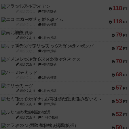
フラットアイアン
118
PT
紹介文なし
2件の投稿
エコーズ・オブ・タイム
118
PT
紹介文なし
8件の投稿
南北戦争
79
PT
紹介文あり
1件の投稿
キャプテン・フリップ：イスラ・ボンバ
72
PT
紹介文なし
2件の投稿
メメントオンラインタクティクス
70
PT
紹介文あり
4件の投稿
パーミッド
68
PT
紹介文なし
1件の投稿
クリーグ
57
PT
紹介文あり
1件の投稿
セミファイナル ～お前はまだ生きている～
53
PT
紹介文あり
1件の投稿
ふたつの街の物語
52
PT
紹介文あり
18件の投稿
クランク! ：冒険者たち（拡張）
50
PT