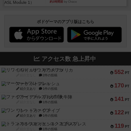
約3時間前
by Chaco
ボドゲーマのアプリ版はこちら
アクセス数 急上昇中
リワイルド：サウスアメリカ
552
PT
紹介文なし
2件の投稿
マーケットフレッシュ
170
PT
紹介文あり
1件の投稿
ファイアー・ブルズ / 火牛陣
141
PT
紹介文なし
1件の投稿
ワン・トゥ・ファイブ
122
PT
紹介文あり
1件の投稿
トランスオリエント・エクスプレス
119
PT
紹介文なし
1件の投稿