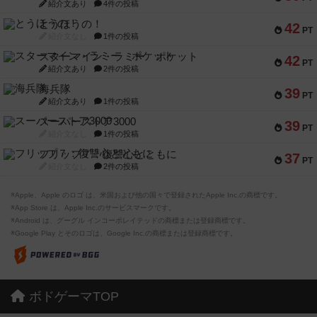
紹介文あり
4件の投稿
とうほうの！
42
PT
紹介文なし
1件の投稿
スターマイン・ラミー ポケット
42
PT
紹介文あり
2件の投稿
海兵隊
39
PT
紹介文あり
1件の投稿
スーパーストア3000
39
PT
紹介文なし
1件の投稿
フリップ７：復讐心とともに
37
PT
紹介文なし
2件の投稿
※Apple、Apple のロゴ は、米国および他の国々で登録されたApple Inc.の商標です。
※App Store は、Apple Inc.のサービスマークです。
※Android は、グーグル インコーポレイテッドの商標または登録商標です。
※Google Play とそのロゴは、Google Inc.の商標または登録商標です。
ボドゲーマTOP