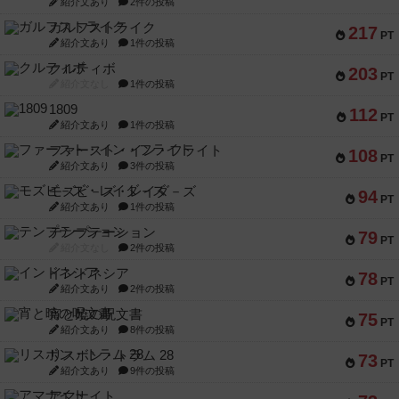
紹介文あり
2件の投稿
ガルフストライク
217
PT
紹介文あり
1件の投稿
クルティボ
203
PT
紹介文なし
1件の投稿
1809
112
PT
紹介文あり
1件の投稿
ファースト・イン・フライト
108
PT
紹介文あり
3件の投稿
モズビ－ズ・レイダ－ズ
94
PT
紹介文あり
1件の投稿
テンプテーション
79
PT
紹介文なし
2件の投稿
インドネシア
78
PT
紹介文あり
2件の投稿
宵と暁の呪文書
75
PT
紹介文あり
8件の投稿
リスボン・トラム 28
73
PT
紹介文あり
9件の投稿
アマナイト