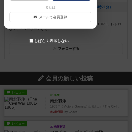
[NEW] 次のごいた会は８月１３日（2026年07月25日 15時21分）
または
メールで会員登録
遊べるボードゲーム
1045個
定番のボードゲームのほか、シミュレーションゲームやTRPG、レトロ
なファミリーゲームなど。
しばらく表示しない
フォローする
会員の新しい投稿
レビュー
充実
南北戦争
1983年にVictory Gamesが出版した『The Civil ...
約3時間前
by Chaco
レビュー
画像付き