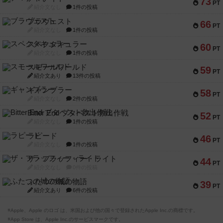
73
PT
紹介文なし
1件の投稿
ブラヴェスト
66
PT
紹介文なし
1件の投稿
スペクタキュラー
60
PT
紹介文なし
1件の投稿
スモールワールド
59
PT
紹介文あり
13件の投稿
ギャンブラー
58
PT
紹介文なし
2件の投稿
Bitter End ブタペスト救出作戦
52
PT
紹介文なし
1件の投稿
ラピード
46
PT
紹介文なし
1件の投稿
ザ・フラッフィー・ライト
44
PT
紹介文なし
0件の投稿
ふたつの城の物語
39
PT
紹介文あり
6件の投稿
※Apple、Apple のロゴ は、米国および他の国々で登録されたApple Inc.の商標です。
※App Store は、Apple Inc.のサービスマークです。