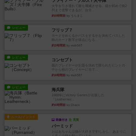
ファイアー・ブルズ / 火牛陣
火牛を引き連れて敵を殲滅させる。縦か斜めで前2
列まで攻撃できるが、自分...
約5時間前
by うらまこ
レビュー
フリップ７
カードをめくるかパスをするかを決めてパスした
時のカード数字が得点になる...
約5時間前
by mob567
レビュー
コンセプト
親のプレイヤーがお題を決めて限られたヒントの
中から他のプレイヤーに当て...
約6時間前
by mob567
レビュー
海兵隊
1988年にVictory Gamesが出版した
『Leathernec...
約6時間前
by Chaco
ルール/インスト
画像付き
充実
パーミッド
おばあちゃんは猫が大好きです!しかし、あまりに
も多くの猫を飼っているた...