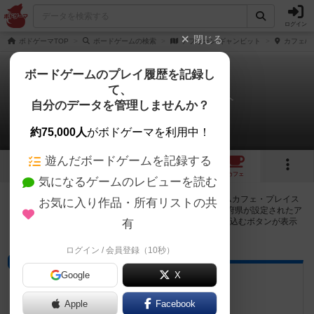
ログイン
閉じる
ボドゲーマTOP
ボードゲームの検索
アフリカン ギャンビット
カフェ/
ボードゲームのプレイ履歴を記録し
て、
アフリカン ギャンビット
自分のデータを管理しませんか？
1店のカフェ/スペースが提供中
約75,000人
がボドゲーマを利用中！
遊んだボードゲームを記録する
1
トップ
画像
動画
レビュー
カフェ
気になるゲームのレビューを読む
アフリカン ギャンビットで遊ぶことができるボードゲームカフェ・プレイス
お気に入り作品・所有リストの共
ペースが1店登録されています。公開プロフィールの都道府県が設定されたア
カウントでログインすると、同じ都道府県内の店舗に絞り込むボタンが表示
有
されます。
ログイン / 会員登録（10秒）
プレイスペース
Google
X
ボードゲームスペース松花
愛媛県松山市千舟町5丁目２－３－２F
Apple
Facebook