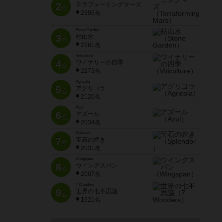
2
テラフォーミングマーズ
位
2395名
Stone Garden
3
枯山水
位
2281名
Viticulture
4
ワイナリーの四季
位
2273名
Agricola
5
アグリコラ
位
2120名
Azul
6
アズール
位
2034名
Splendor
7
宝石の煌き
位
2031名
Wingspan
8
ウイングスパン
位
2007名
7 Wonders
9
世界の七不思議
位
1921名