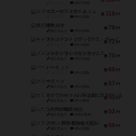
PT
紹介文なし
2件の投稿
エコーズ・オブ・タイム
118
PT
紹介文なし
8件の投稿
南北戦争
79
PT
紹介文あり
1件の投稿
キャプテン・フリップ：イスラ・ボンバ
72
PT
紹介文なし
2件の投稿
メメントオンラインタクティクス
70
PT
紹介文あり
4件の投稿
パーミッド
68
PT
紹介文なし
1件の投稿
クリーグ
57
PT
紹介文あり
1件の投稿
セミファイナル ～お前はまだ生きている～
53
PT
紹介文あり
1件の投稿
ふたつの街の物語
52
PT
紹介文あり
18件の投稿
クランク! ：冒険者たち（拡張）
50
PT
紹介文あり
4件の投稿