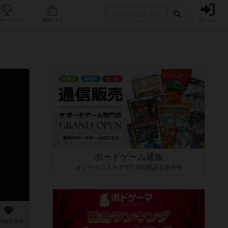
ログイン
カフェ/店舗
人気ボードゲーム
通販ストア
ボードゲーム通販
オンラインストアで7,500商品を販売中
のおすすめ