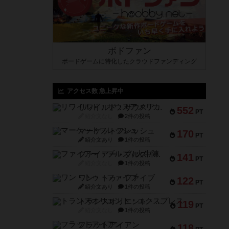
ボドファン
ボードゲームに特化したクラウドファンディング
アクセス数 急上昇中
リワイルド：サウスアメリカ
552
PT
紹介文なし
2件の投稿
マーケットフレッシュ
170
PT
紹介文あり
1件の投稿
ファイアー・ブルズ / 火牛陣
141
PT
紹介文なし
1件の投稿
ワン・トゥ・ファイブ
122
PT
紹介文あり
1件の投稿
トランスオリエント・エクスプレス
119
PT
紹介文なし
1件の投稿
フラットアイアン
118