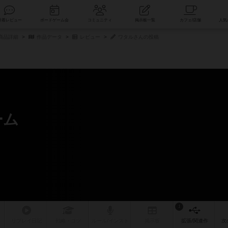
索
新着レビュー
ボードゲーム会
コミュニティ
掲示板一覧
商品詳細
作品データ
レビュー
ワタルさんの投稿
ーム
1
リプレイ
日記
戦略
・コツ
ルール
/インスト
掲示板
拡張/関連
作
次