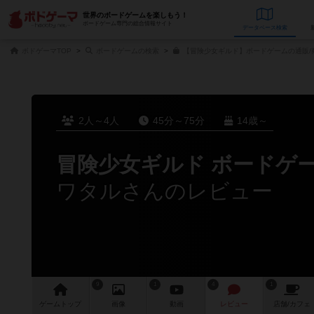
世界のボードゲームを楽しもう！
ボードゲーム専門の総合情報サイト
データベース
検
ボドゲーマTOP
ボードゲームの検索
【冒険少女ギルド】ボードゲームの通販/
2人～4人
45分～75分
14歳～
冒険少女ギルド ボードゲ
ワタルさんのレビュー
9
1
4
1
ゲーム
トップ
画像
動画
レビュー
店舗/
カフェ