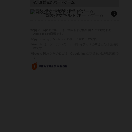
最近見たボードゲーム
Adventure's Guild Girls The Board Game
冒険少女ギルド ボードゲーム
※Apple、Apple のロゴ は、米国および他の国々で登録された
Apple Inc.の商標です。
※App Store は、Apple Inc.のサービスマークです。
※Android は、グーグル インコーポレイテッドの商標または登録商
標です。
※Google Play とそのロゴは、Google Inc.の商標または登録商標で
す。