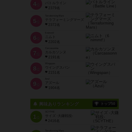
4
バトルライン
位
2379名
Terraforming Mars
5
テラフォーミングマーズ
位
2372名
6 nimmt!
6
ニムト
位
2202名
Carcassonne
7
カルカソンヌ
位
2191名
Wingspan
8
ウイングスパン
位
2151名
Azul
9
アズール
位
1904名
興味ありランキング
トップ50
SCYTHE
1
サイズ -大鎌戦役-
位
2416名
Terraforming Mars