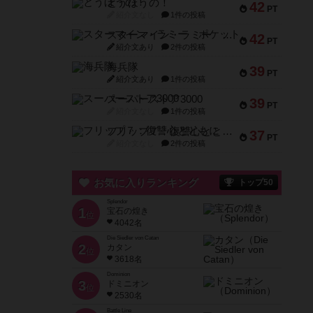
とうほうの！
42
PT
紹介文なし
1件の投稿
スターマイン・ラミー ポケット
42
PT
紹介文あり
2件の投稿
海兵隊
39
PT
紹介文あり
1件の投稿
スーパーストア3000
39
PT
紹介文なし
1件の投稿
フリップ７：復讐心とともに
37
PT
紹介文なし
2件の投稿
お気に入りランキング
トップ50
Splendor
1
宝石の煌き
位
4042名
Die Siedler von Catan
2
カタン
位
3618名
Dominion
3
ドミニオン
位
2530名
Battle Line