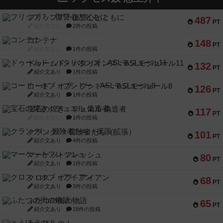
フリップ７：復讐心とともに
487
PT
紹介文なし
2件の投稿
コンテナ
148
PT
紹介文なし
1件の投稿
ドゥームド・バタリオンズ：ASLモジュール11
132
PT
紹介文あり
1件の投稿
コード・オブ・ブシドー：ASLモジュール8
126
PT
紹介文あり
1件の投稿
宝石の煌き：デュエル 偽造者
117
PT
紹介文なし
1件の投稿
クランク! ：冒険者たち（拡張）
101
PT
紹介文あり
4件の投稿
マーケットフレッシュ
80
PT
紹介文あり
1件の投稿
クロス・オブ・アイアン
68
PT
紹介文あり
3件の投稿
ふたつの街の物語
65
PT
紹介文あり
18件の投稿