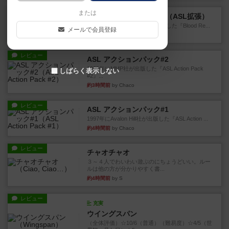
レビュー
または
ブラッドリーフ：タラワ（ASL拡張）
1996年にHeat of Battle社が出版した『Blood Re...
メールで会員登録
約3時間前
by Chaco
レビュー
ASL アクションパック#2
1999年にMMP社が出版した『ASL Action Pack
しばらく表示しない
#2』...
約3時間前
by Chaco
レビュー
ASL アクションパック#1
1997年にAvalon Hill社が出版した『ASL Action ...
約4時間前
by Chaco
レビュー
チャオチャオ
３～４人でわいわい遊ぶのにちょうどいい。ルー
ルは他の方が分かりやすく書...
約4時間前
by S
レビュー
充実
ウイングスパン
（全体評価）☆10/6（普通）（難易度）☆4/5（世