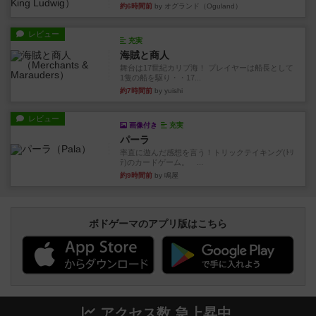
約6時間前
by オグランド（Oguland）
レビュー
充実
海賊と商人
舞台は17世紀カリブ海！ プレイヤーは船長として
1隻の船を駆り・・17...
約7時間前
by yuishi
レビュー
画像付き
充実
パーラ
率直に遊んだ感想を言う！トリックテイキング(ﾄﾘ
ﾃ)のカードゲーム。 ...
約9時間前
by 鳴屋
ボドゲーマのアプリ版はこちら
アクセス数 急上昇中