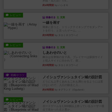
界観・見た目）☆5...
約4時間前
by ハシオキ
レビュー
画像付き
充実
一線を画す
簡単に言うと、トリックテイキングでモダンアー
トを行う、と言ったゲーム。...
約5時間前
by タカミネコウヘイ
レビュー
画像付き
充実
しあわせのいと
舞台は全寮制の女子高。プレイヤーは探偵サイド
と犯人サイドに分かれて、探...
約5時間前
by タカミネコウヘイ
戦略やコツ
ノイシュヴァンシュタイン城の設計図
どうにも上手くあれもこれも満たせるようには置
けないので、入口の除去と入...
約6時間前
by オグランド（Oguland）
レビュー
ノイシュヴァンシュタイン城の設計図
ボードゲームを1,000個以上持っているユーザー視
点で良かった点と悪か...