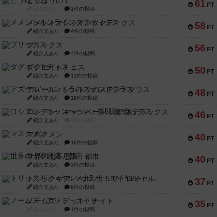
とうほうの！
61
PT
紹介文なし
1件の投稿
メメントオンラインタクティクス
58
PT
紹介文あり
4件の投稿
ブリックス
56
PT
紹介文あり
4件の投稿
ダグエイトチェス
50
PT
紹介文あり
11件の投稿
アズール：シントラのステンドグラス
48
PT
紹介文あり
18件の投稿
ロシアン・キャンペーン：第5版デラックス
46
PT
紹介文あり
0件の投稿
マスクメン
40
PT
紹介文あり
16件の投稿
世界の七不思議：都市
40
PT
紹介文あり
3件の投稿
トリックギア - ペルソナ5 ザ・ロイヤル-
37
PT
紹介文あり
6件の投稿
ノームズ・アット・ナイト
35
PT
紹介文なし
1件の投稿