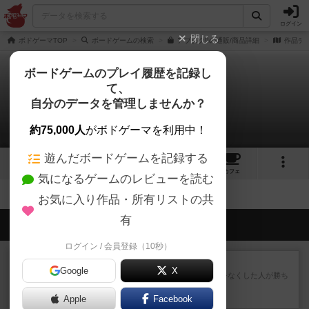
ログイン
閉じる
ボドゲーマTOP
ボードゲームの検索
アブダク!!の通販/商品詳細
作品デ
ボードゲームのプレイ履歴を記録し
て、
アブダク‼
自分のデータを管理しませんか？
拡張/関連作品 0件
約75,000人
がボドゲーマを利用中！
遊んだボードゲームを記録する
5
1
4
トップ
画像
動画
レビュー
カフェ
気になるゲームのレビューを読む
お気に入り作品・所有リストの共
有
会員の新しい投稿
ログイン / 会員登録（10秒）
レビュー
ラミィキューブ
Google
X
数字の牌を出して1番早く手札をなくした人が勝ち
というシンプルだけど非常...
Apple
約1時間前
by ジョジョ
Facebook