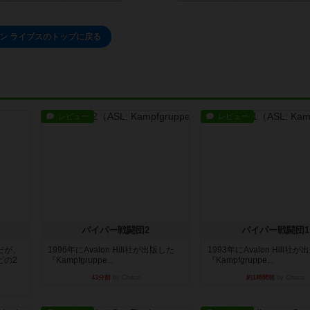
ン ライブスのトップに戻る
レビュー
レビュー
パイパー戦闘団2
パイパー戦闘団1
だが、
1996年にAvalon Hill社が出版した
1993年にAvalon Hill社
ビの2
『Kampfgruppe...
『Kampfgruppe...
43分前
by Chaco
約1時間前
by Chaco