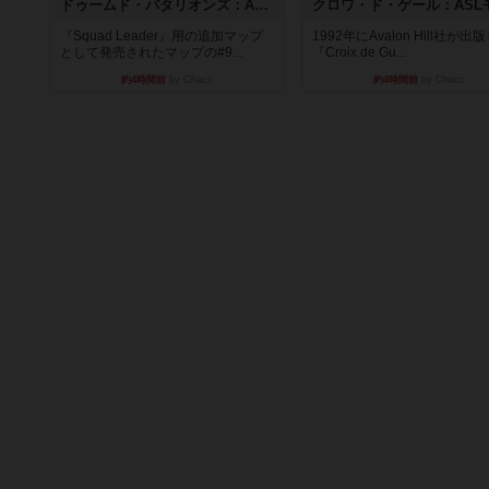
ドゥームド・バタリオンズ：ASLモジュール11
『Squad Leader』用の追加マップ
1992年にAvalon Hill社が出
として発売されたマップの#9...
『Croix de Gu...
約4時間前
by Chaco
約4時間前
by Chaco