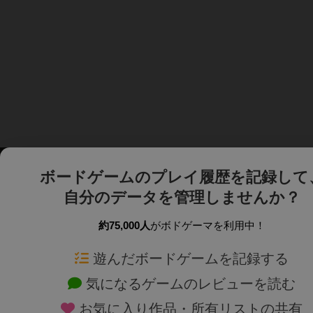
ボードゲームのプレイ履歴を記録して
自分のデータを管理しませんか？
約75,000人
がボドゲーマを利用中！
ボドゲーマTOP
ボードゲーム通販
遊んだボードゲームを記録する
気になるゲームのレビューを読む
ボードゲームを検索する
新作・再入荷情報
お気に入り作品・所有リストの共有
ボードゲームの新着レビュー
定番ボードゲームの通販