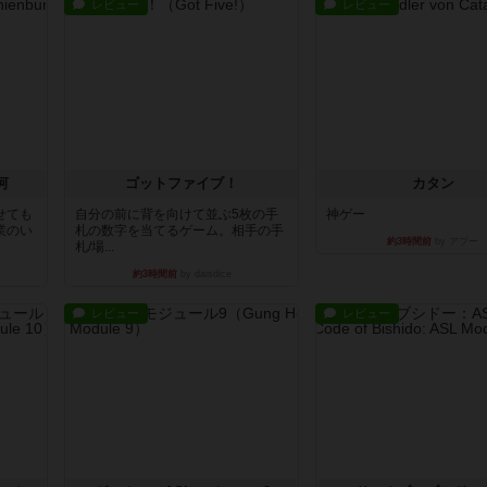
レビュー
レビュー
河
ゴットファイブ！
カタン
せても
自分の前に背を向けて並ぶ5枚の手
神ゲー
業のい
札の数字を当てるゲーム。相手の手
約3時間前
by アプー
札/場...
い
約3時間前
by daisdice
レビュー
レビュー