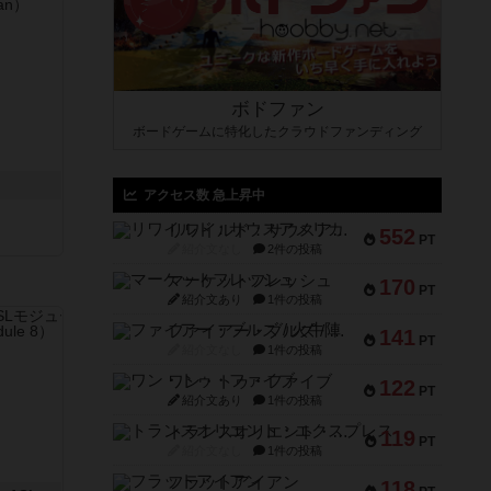
ボドファン
ボードゲームに特化したクラウドファンディング
アクセス数 急上昇中
リワイルド：サウスアメリカ
552
PT
紹介文なし
2件の投稿
マーケットフレッシュ
170
PT
紹介文あり
1件の投稿
ファイアー・ブルズ / 火牛陣
141
PT
紹介文なし
1件の投稿
ワン・トゥ・ファイブ
122
PT
紹介文あり
1件の投稿
トランスオリエント・エクスプレス
119
PT
紹介文なし
1件の投稿
フラットアイアン
118