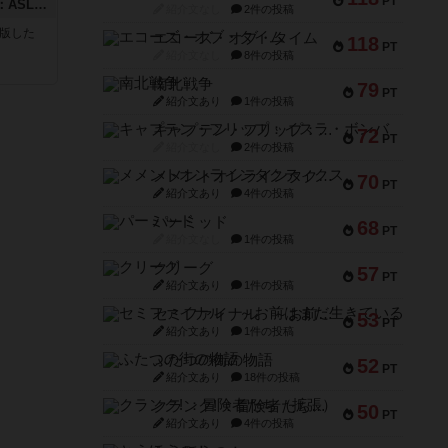
PT
コード・オブ・ブシドー：ASLモジュール8
紹介文なし
2件の投稿
が出版した
エコーズ・オブ・タイム
118
PT
紹介文なし
8件の投稿
南北戦争
79
PT
紹介文あり
1件の投稿
キャプテン・フリップ：イスラ・ボンバ
72
PT
紹介文なし
2件の投稿
メメントオンラインタクティクス
70
PT
紹介文あり
4件の投稿
パーミッド
68
PT
紹介文なし
1件の投稿
クリーグ
57
PT
紹介文あり
1件の投稿
セミファイナル ～お前はまだ生きている～
53
PT
紹介文あり
1件の投稿
ふたつの街の物語
52
PT
紹介文あり
18件の投稿
クランク! ：冒険者たち（拡張）
50
PT
紹介文あり
4件の投稿