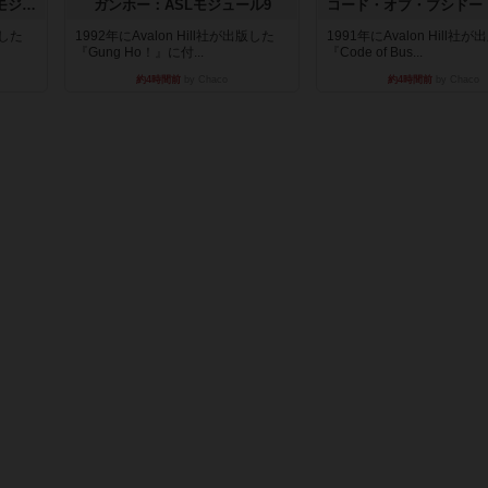
クロワ・ド・ゲール：ASLモジュール10
ガンホー：ASLモジュール9
版した
1992年にAvalon Hill社が出版した
1991年にAvalon Hill社
『Gung Ho！』に付...
『Code of Bus...
約4時間前
by Chaco
約4時間前
by Chaco