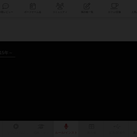
索
新着レビュー
ボードゲーム会
コミュニティ
掲示板一覧
015年～
リプレイ
日記
戦略
・コツ
ルール
/インスト
掲示板
拡張/関連
作
次