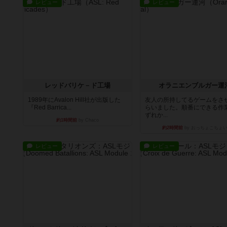
レビュー
レビュー
レッドバリケ－ド工場
オラニエンブルガー運
1989年にAvalon Hill社が出版した
友人の所持してるゲームをさ
『Red Barrica...
らいました。順番にできる作
ずれか...
約1時間前
by Chaco
約2時間前
by おっちょこちょ
レビュー
レビュー