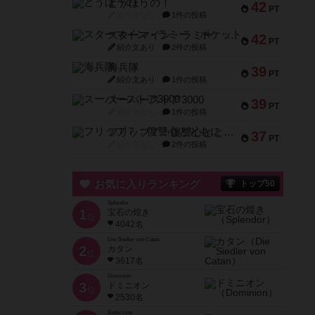
とうほうの！
42
PT
紹介文なし
1件の投稿
スターマイン・ラミー ポケット
42
PT
紹介文あり
2件の投稿
海兵隊
39
PT
紹介文あり
1件の投稿
スーパーストア3000
39
PT
紹介文なし
1件の投稿
フリップ７：復讐心とともに
37
PT
紹介文なし
2件の投稿
お気に入りランキング
トップ50
Splendor
1
宝石の煌き
位
4042名
Die Siedler von Catan
2
カタン
位
3617名
Dominion
3
ドミニオン
位
2530名
Battle Line