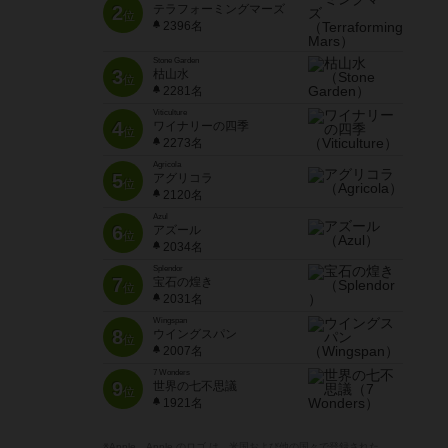
2
テラフォーミングマーズ
位
2396名
Stone Garden
3
枯山水
位
2281名
Viticulture
4
ワイナリーの四季
位
2273名
Agricola
5
アグリコラ
位
2120名
Azul
6
アズール
位
2034名
Splendor
7
宝石の煌き
位
2031名
Wingspan
8
ウイングスパン
位
2007名
7 Wonders
9
世界の七不思議
位
1921名
※Apple、Apple のロゴ は、米国および他の国々で登録された