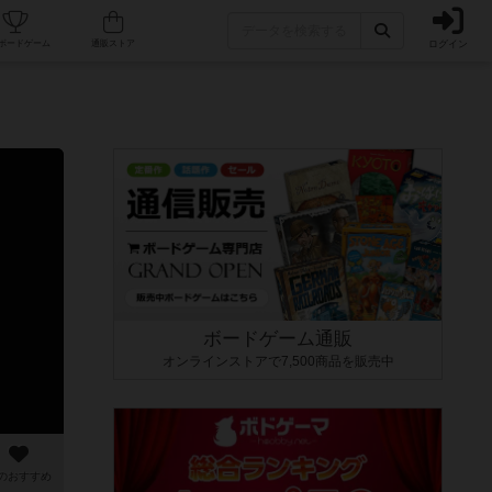
ログイン
カフェ/店舗
人気ボードゲーム
通販ストア
ボードゲーム通販
オンラインストアで7,500商品を販売中
のおすすめ