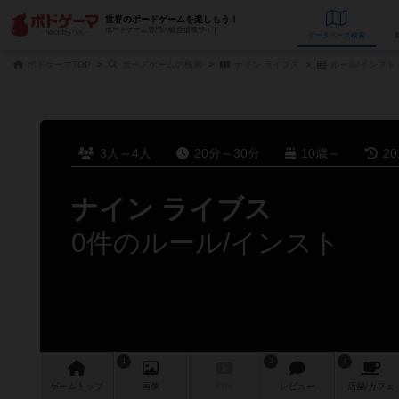
世界のボードゲームを楽しもう！
ボードゲーム専門の総合情報サイト
データベース
検
ボドゲーマTOP
ボードゲームの検索
ナイン ライブス
ルール/インスト
3人～4人
20分～30分
10歳～
2
ナイン ライブス
0件のルール/インスト
1
3
4
ゲーム
トップ
画像
動画
レビュー
店舗/
カフェ