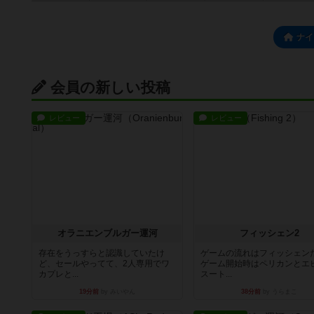
ナイ
会員の新しい投稿
レビュー
レビュー
オラニエンブルガー運河
フィッシェン2
存在をうっすらと認識していたけ
ゲームの流れはフィッシェン
ど、セールやってて、2人専用でワ
ゲーム開始時はペリカンとエ
カプレと...
スート...
19分前
by みいやん
38分前
by うらまこ