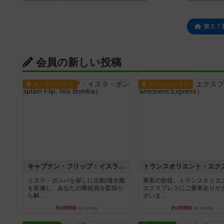
第５７
会員の新しい投稿
ルール/インスト
ルール/インスト
キャプテン・フリップ：イスラ・ボンバ
イスラ・ボンバを探しに出航!潜水艦
乗客の皆様、トランスオリエ
を装備し、あなたの乗組員を監獄か
エクスプレスにご乗車ありが
ら解...
ざいま...
約1時間前
by jurong
約2時間前
by jurong