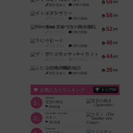
59
PT
紹介文あり
13件の投稿
ギャンブラー
58
PT
紹介文なし
2件の投稿
Bitter End ブタペスト救出作戦
52
PT
紹介文なし
1件の投稿
ラピード
46
PT
紹介文なし
1件の投稿
ザ・フラッフィー・ライト
44
PT
紹介文なし
0件の投稿
ふたつの城の物語
39
PT
紹介文あり
6件の投稿
お気に入りランキング
トップ50
Splendor
1
宝石の煌き
位
4040名
Die Siedler von Catan
2
カタン
位
3616名
Dominion
ドミニオン