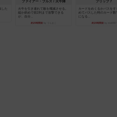
ファイアー・ブルズ / 火牛陣
フリップ７
出版した
火牛を引き連れて敵を殲滅させる。
カードをめくるかパスをす
縦か斜めで前2列まで攻撃できる
めてパスした時のカード数
が、自分...
になる...
約20時間前
by うらまこ
約20時間前
by mob567