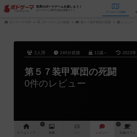
世界のボードゲームを楽しもう！
ボードゲーム専門の総合情報サイト
データベース
検
ボドゲーマTOP
ボードゲームの検索
第５７装甲軍団の死闘
レビュー
2人用
240分前後
12歳～
2023
第５７装甲軍団の死闘
0件のレビュー
1
1
ゲーム
トップ
画像
動画
レビュー
店舗/
カフェ