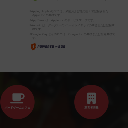
※Apple、Apple のロゴ は、米国および他の国々で登録された
Apple Inc.の商標です。
※App Store は、Apple Inc.のサービスマークです。
※Android は、グーグル インコーポレイテッドの商標または登録商
標です。
※Google Play とそのロゴは、Google Inc.の商標または登録商標で
す。
ボードゲームカフェ
運営者情報