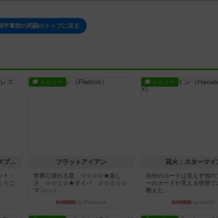
装甲軍団の死闘のトップに戻る
レビュー
レビュー
トランスオリエント・エクスプレス
フラットアイアン
花火：スターマイ
ント・
世界に浸れる度 ☆☆☆☆★楽し
自分のカードは見えず他の
とうご
さ ☆☆☆☆★タイパ ☆☆☆☆☆
ーのカードが見える状態で
マンハッ...
教えた...
約3時間前
by DKnewyork
約5時間前
by mob567