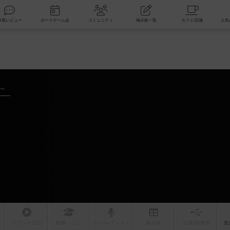
索
新着レビュー
ボードゲーム会
コミュニティ
掲示板一覧
年～
リプレイ
日記
戦略
・コツ
ルール
/インスト
掲示板
拡張/関連
作
次