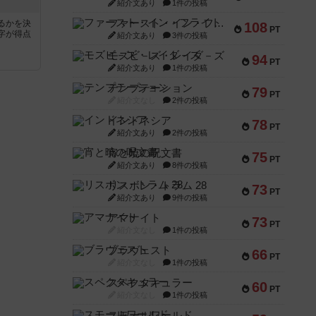
紹介文あり
1件の投稿
ファースト・イン・フライト
るかを決
108
PT
字が得点
紹介文あり
3件の投稿
モズビ－ズ・レイダ－ズ
94
PT
紹介文あり
1件の投稿
テンプテーション
79
PT
紹介文なし
2件の投稿
インドネシア
78
PT
紹介文あり
2件の投稿
宵と暁の呪文書
75
PT
紹介文あり
8件の投稿
リスボン・トラム 28
73
PT
紹介文あり
9件の投稿
アマナイト
73
PT
紹介文なし
1件の投稿
ブラヴェスト
66
PT
紹介文なし
1件の投稿
スペクタキュラー
60
PT
紹介文なし
1件の投稿
スモールワールド