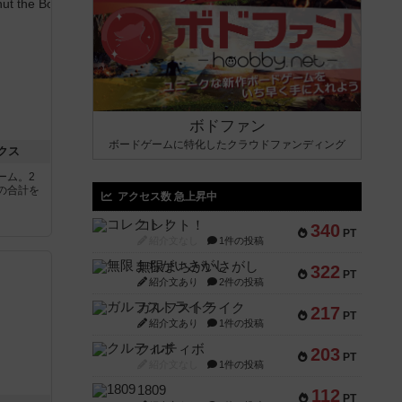
ボドファン
ボードゲームに特化したクラウドファンディング
クス
ーム。2
の合計を
アクセス数 急上昇中
コレクト！
340
PT
紹介文なし
1件の投稿
無限まちがいさがし
322
PT
紹介文あり
2件の投稿
ガルフストライク
217
PT
紹介文あり
1件の投稿
クルティボ
203
PT
紹介文なし
1件の投稿
1809
112
PT