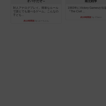
オバケだぞ～
南北戦争
対人アナログプレイ。簡単なルール
1983年にVictory Gamesが
で誰とでも遊べるゲーム。こんなの
『The Civil ...
子ども...
約18時間前
by Chaco
約14時間前
by おーちゃん