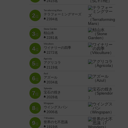
2415名
Terraforming Mars
2
テラフォーミングマーズ
位
2394名
Stone Garden
3
枯山水
位
2281名
Viticulture
4
ワイナリーの四季
位
2272名
Agricola
5
アグリコラ
位
2119名
Azul
6
アズール
位
2034名
Splendor
7
宝石の煌き
位
2028名
Wingspan
8
ウイングスパン
位
2006名
7 Wonders
9
世界の七不思議
位
1919名