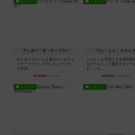
レビュー
レビュー
アンダー・ザ・テーブラー
ワン・トゥ・ファイ
笑えるバカゲームを集めているライ
とにかくお手軽にすき間時間
トゲーマーとしてのレビューです。
るゲームとして重宝するゲー
正体隠...
す。いわ...
約7時間前
by toyota
約9時間前
by nabekoh
レビュー
レビュー