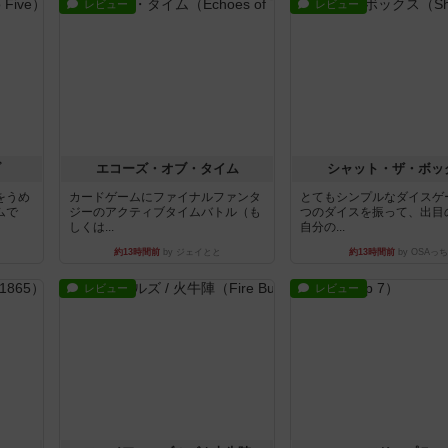
レビュー
レビュー
ブ
エコーズ・オブ・タイム
シャット・ザ・ボッ
をうめ
カードゲームにファイナルファンタ
とてもシンプルなダイスゲ
ムで
ジーのアクティブタイムバトル（も
つのダイスを振って、出目
しくは...
自分の...
約13時間前
by ジェイとと
約13時間前
by OSAっち
レビュー
レビュー