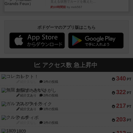
見える状態でカードを教えた...
約10時間前
by mob567
ボドゲーマのアプリ版はこちら
アクセス数 急上昇中
コレクト！
340
PT
紹介文なし
1件の投稿
無限まちがいさがし
322
PT
紹介文あり
2件の投稿
ガルフストライク
217
PT
紹介文あり
1件の投稿
クルティボ
203
PT
紹介文なし
1件の投稿
1809