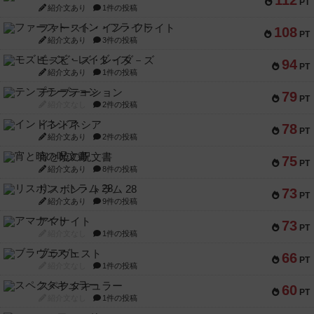
112
PT
紹介文あり
1件の投稿
ファースト・イン・フライト
108
PT
紹介文あり
3件の投稿
モズビ－ズ・レイダ－ズ
94
PT
紹介文あり
1件の投稿
テンプテーション
79
PT
紹介文なし
2件の投稿
インドネシア
78
PT
紹介文あり
2件の投稿
宵と暁の呪文書
75
PT
紹介文あり
8件の投稿
リスボン・トラム 28
73
PT
紹介文あり
9件の投稿
アマナイト
73
PT
紹介文なし
1件の投稿
ブラヴェスト
66
PT
紹介文なし
1件の投稿
スペクタキュラー
60
PT
紹介文なし
1件の投稿