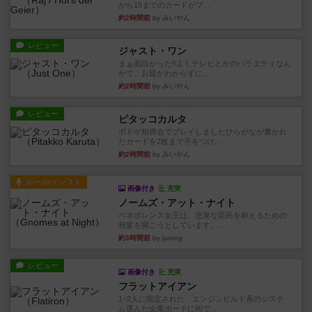
から15までのカードがプ...
約2時間前
by みいやん
レビュー
ジャスト・ワン
まぁ面白かった‼️よくテレビとかのバラエティなん
かで、お題がわからずに...
約2時間前
by みいやん
レビュー
ピタッコカルタ
ボドゲ相席会でプレイしましたひらがなが書かれ
たカードを2枚まで手をつけ...
約2時間前
by みいやん
ルール/インスト
画像付き
充実
ノームズ・アット・ナイト
ベネボレンス女王は、忠実な臣民を称えるための
祝宴を開こうとしています。...
約3時間前
by jurong
レビュー
画像付き
充実
フラットアイアン
1~2人に限定された、エンジンビルド系のシステ
ム選んだ企業ボードに街で...