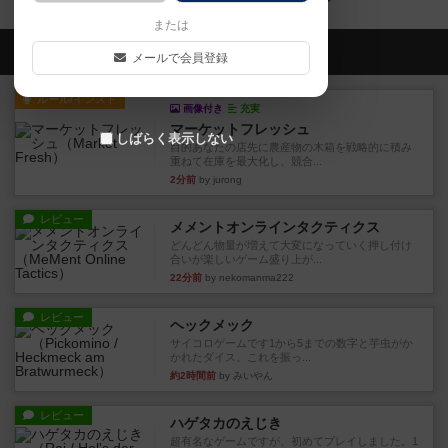
または
会員の新しい投稿
メールで会員登録
ルール/インスト
画像付き
充実
マーケットフレッシュ
しばらく表示しない
目的あなたの店先に農産物の木箱を戦略的に積み
重ねて在庫を最大化し、競合...
2分前
by jurong
レビュー
メメントオンラインタクティクス
どんどん物量が増えて大変になっていく押し付け
合いが楽しいゲーム盛り上が...
22分前
by nekomanma222
レビュー
ヘックメック
サイコロゲームです1から5までの数字と芋虫がか
かれたダイス。これを振っ...
約2時間前
by みいやん
レビュー
ハゲタカのえじき
超有名なゲームですが、初めてプレイしました。1