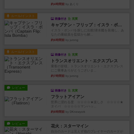
約4時間前
by あくり
ルール/インスト
画像付き
充実
キャプテン・フリップ：イスラ・ボンバ
イスラ・ボンバを探しに出航!潜水艦を装備し、あ
なたの乗組員を監獄から解...
約6時間前
by jurong
ルール/インスト
画像付き
充実
トランスオリエント・エクスプレス
乗客の皆様、トランスオリエント・エクスプレス
にご乗車ありがとうございま...
約7時間前
by jurong
レビュー
画像付き
充実
フラットアイアン
世界に浸れる度 ☆☆☆☆★楽しさ ☆☆☆☆★
タイパ ☆☆☆☆☆マンハッ...
約8時間前
by DKnewyork
レビュー
花火：スターマイン
自分のカードは見えず他のプレイヤーのカードが