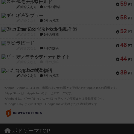
スモールワールド
59
PT
紹介文あり
13件の投稿
ギャンブラー
58
PT
紹介文なし
2件の投稿
Bitter End ブタペスト救出作戦
52
PT
紹介文なし
1件の投稿
ラピード
46
PT
紹介文なし
1件の投稿
ザ・フラッフィー・ライト
44
PT
紹介文なし
0件の投稿
ふたつの城の物語
39
PT
紹介文あり
6件の投稿
※Apple、Apple のロゴ は、米国および他の国々で登録されたApple Inc.の商標です。
※App Store は、Apple Inc.のサービスマークです。
※Android は、グーグル インコーポレイテッドの商標または登録商標です。
※Google Play とそのロゴは、Google Inc.の商標または登録商標です。
ボドゲーマTOP