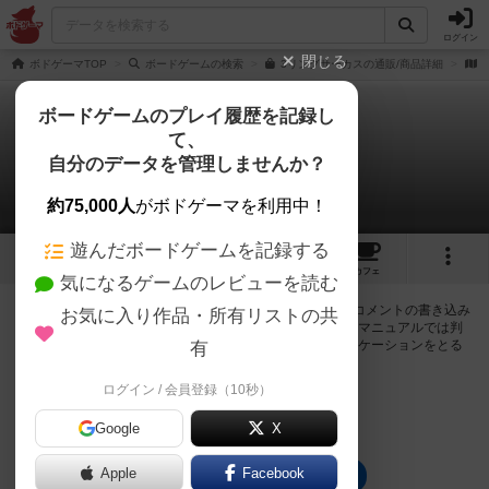
ログイン
閉じる
ボドゲーマTOP
ボードゲームの検索
3リングサーカスの通販/商品詳細
ボードゲームのプレイ履歴を記録し
て、
3リングサーカス
自分のデータを管理しませんか？
0件の掲示板
約75,000人
がボドゲーマを利用中！
遊んだボードゲームを記録する
4
5
31
トップ
画像
動画
レビュー
カフェ
気になるゲームのレビューを読む
ログインすると3リングサーカスに関する掲示板の作成やコメントの書き込み
お気に入り作品・所有リストの共
が出来るようになります。ルールの疑問やエラッタ情報、マニュアルでは判
断し辛い曖昧な表記等について会員同士で自由にコミュニケーションをとる
有
ことが出来ます。
ログイン / 会員登録（10秒）
ログイン/無料会員登録
Google
X
Apple
Facebook
3リングサーカスのトップに戻る