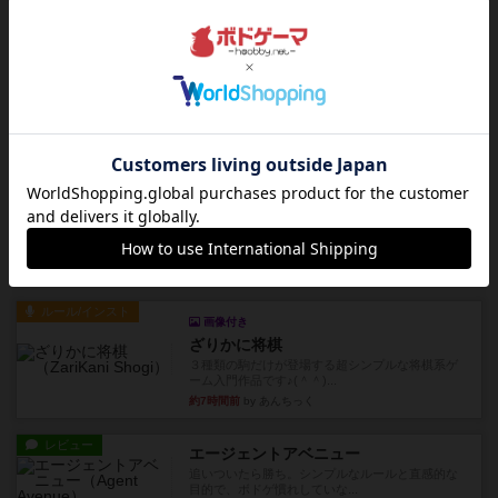
クランク！のプレイヤーごとに能力の違うキャラ
クターを使用できるようにな...
約2時間前
by ぽっぽーくるっぽー
レビュー
ワイアームスパン
初プレイの感想です。ウイングスパン履修済のコ
メントとなります。ウイング...
約2時間前
by daisdice
レビュー
ふたつの街の物語
タイルを4×4で並べて街づくりします。ただし、
街は各プレイヤーの間にあ...
約6時間前
by ジェイとと
ルール/インスト
画像付き
ざりかに将棋
３種類の駒だけが登場する超シンプルな将棋系ゲ
ーム入門作品です♪(＾＾)...
約7時間前
by あんちっく
レビュー
エージェントアベニュー
追いついたら勝ち。シンプルなルールと直感的な
目的で、ボドゲ慣れしていな...