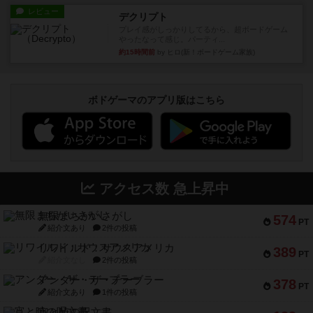
レビュー
デクリプト
プレイ感がしっかりしてるから、超ボードゲーム
やったなって感じ。パーティ...
約15時間前
by ヒロ(新！ボードゲーム家族)
ボドゲーマのアプリ版はこちら
アクセス数 急上昇中
無限まちがいさがし
574
PT
紹介文あり
2件の投稿
リワイルド：サウスアメリカ
389
PT
紹介文なし
2件の投稿
アンダー・ザ・テーブラー
378
PT
紹介文あり
1件の投稿
宵と暁の呪文書