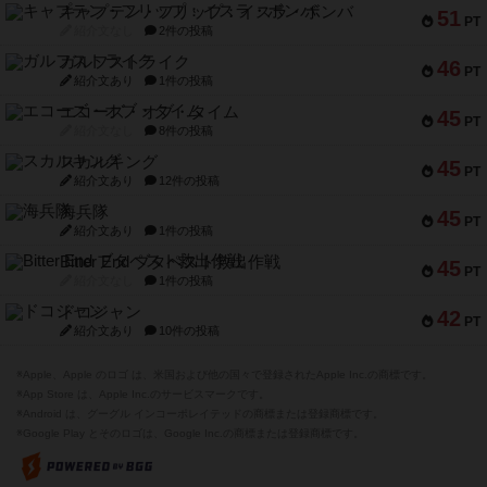
キャプテン・フリップ：イスラ・ボンバ
51
PT
紹介文なし
2件の投稿
ガルフストライク
46
PT
紹介文あり
1件の投稿
エコーズ・オブ・タイム
45
PT
紹介文なし
8件の投稿
スカルキング
45
PT
紹介文あり
12件の投稿
海兵隊
45
PT
紹介文あり
1件の投稿
Bitter End ブタペスト救出作戦
45
PT
紹介文なし
1件の投稿
ドコジャン
42
PT
紹介文あり
10件の投稿
※Apple、Apple のロゴ は、米国および他の国々で登録されたApple Inc.の商標です。
※App Store は、Apple Inc.のサービスマークです。
※Android は、グーグル インコーポレイテッドの商標または登録商標です。
※Google Play とそのロゴは、Google Inc.の商標または登録商標です。