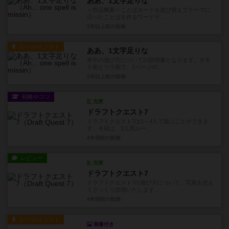
ああ、1文字足りな
＜作品概要＞ことばカードを並び替えてテーマに
沿ったことばを作るワードゲ...
2年以上前
の投稿
ルール/インスト
ああ、1文字足りな
本作の遊び方についての説明書となります。オモ
テ面とウラ面で、2ページの...
2年以上前
の投稿
戦略やコツ
充実
ドラフトクエスト7
ドラフトクエスト7は1～4人で遊ぶことができま
す。今回は、2人用ルー...
4年弱前
の投稿
レビュー
充実
ドラフトクエスト7
ドラフトクエスト7の遊び方について、写真を交え
てざっくり説明いたします...
4年弱前
の投稿
ルール/インスト
画像付き