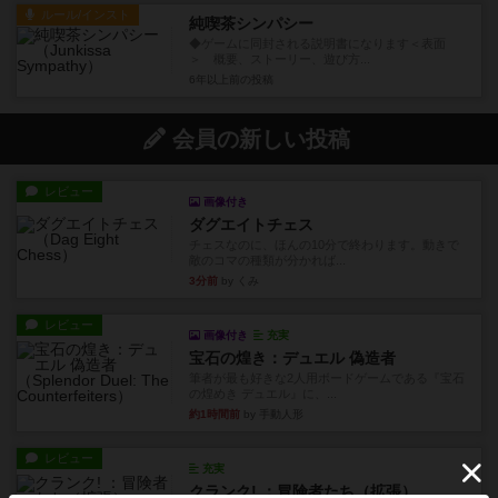
ルール/インスト
純喫茶シンパシー
◆ゲームに同封される説明書になります＜表面
＞ 概要、ストーリー、遊び方...
6年以上前
の投稿
会員の新しい投稿
レビュー
画像付き
ダグエイトチェス
チェスなのに、ほんの10分で終わります。動きで
敵のコマの種類が分かれば...
3分前
by くみ
レビュー
画像付き
充実
宝石の煌き：デュエル 偽造者
筆者が最も好きな2人用ボードゲームである『宝石
の煌めき デュエル』に、...
約1時間前
by 手動人形
レビュー
充実
クランク! ：冒険者たち（拡張）