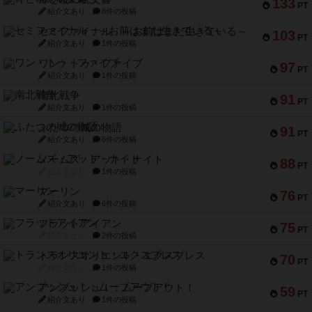
133
PT
紹介文あり
8件の投稿
セミファイナル ～お前はまだ生きている～
103
PT
紹介文あり
1件の投稿
ワン・トゥ・ファイブ
97
PT
紹介文あり
1件の投稿
南北戦争
91
PT
紹介文あり
1件の投稿
ふたつの城の物語
91
PT
紹介文あり
6件の投稿
ノームズ・アット・ナイト
88
PT
紹介文なし
1件の投稿
マーリン
76
PT
紹介文あり
6件の投稿
フラットアイアン
75
PT
紹介文なし
2件の投稿
トランスオリエント・エクスプレス
70
PT
紹介文なし
1件の投稿
アンブッシュ！：ムーブアウト！
59
PT
紹介文あり
1件の投稿