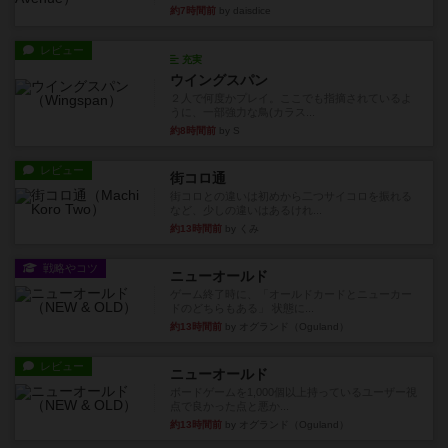
約7時間前
by daisdice
レビュー
充実
ウイングスパン
２人で何度かプレイ。ここでも指摘されているよ
うに、一部強力な鳥(カラス...
約8時間前
by S
レビュー
街コロ通
街コロとの違いは初めから二つサイコロを振れる
など、少しの違いはあるけれ...
約13時間前
by くみ
戦略やコツ
ニューオールド
ゲーム終了時に、「オールドカードとニューカー
ドのどちらもある」 状態に...
約13時間前
by オグランド（Oguland）
レビュー
ニューオールド
ボードゲームを1,000個以上持っているユーザー視
点で良かった点と悪か...
約13時間前
by オグランド（Oguland）