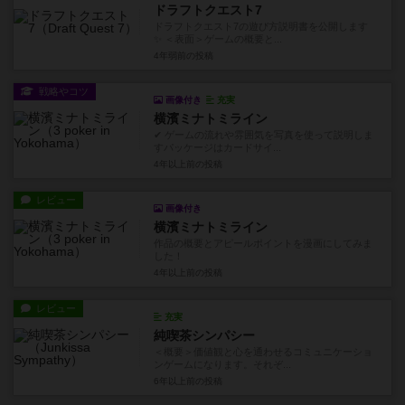
ドラフトクエスト7
ドラフトクエスト7の遊び方説明書を公開します
✨ ＜表面＞ゲームの概要と...
4年弱前
の投稿
戦略やコツ
画像付き
充実
横濱ミナトミライン
✔ ゲームの流れや雰囲気を写真を使って説明しま
すパッケージはカードサイ...
4年以上前
の投稿
レビュー
画像付き
横濱ミナトミライン
作品の概要とアピールポイントを漫画にしてみま
した！
4年以上前
の投稿
レビュー
充実
純喫茶シンパシー
＜概要＞価値観と心を通わせるコミュニケーショ
ンゲームになります。それぞ...
6年以上前
の投稿