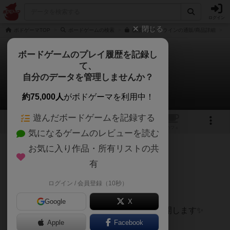
ログイン
閉じる
ボドゲーマTOP
ボードゲームの検索
横濱ミナトミラインの通販/商品詳細
ボードゲームのプレイ履歴を記録し
て、
横濱ミナトミライン
自分のデータを管理しませんか？
yuyaさんのルール/インスト
約75,000人
がボドゲーマを利用中！
遊んだボードゲームを記録する
6
1
トップ
画像
動画
レビュー
カフェ
気になるゲームのレビューを読む
お気に入り作品・所有リストの共
65名
1名
0
5年弱前
有
ログイン / 会員登録（10秒）
Google
X
横濱ミナトミラインの取り扱い説明書を公開します✨
Apple
Facebook