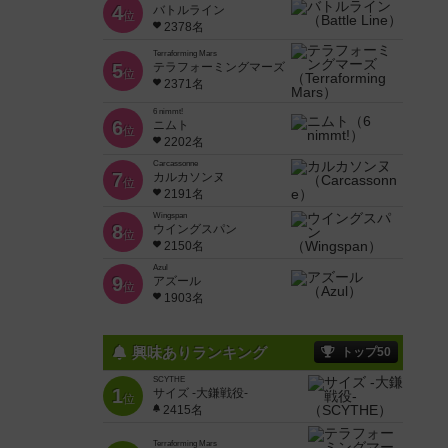
4
バトルライン
位
2378名
Terraforming Mars
5
テラフォーミングマーズ
位
2371名
6 nimmt!
6
ニムト
位
2202名
Carcassonne
7
カルカソンヌ
位
2191名
Wingspan
8
ウイングスパン
位
2150名
Azul
9
アズール
位
1903名
興味ありランキング
トップ50
SCYTHE
1
サイズ -大鎌戦役-
位
2415名
Terraforming Mars