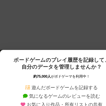
ボードゲームのプレイ履歴を記録して
自分のデータを管理しませんか？
約75,000人
がボドゲーマを利用中！
ボドゲーマTOP
ボードゲーム通販
遊んだボードゲームを記録する
気になるゲームのレビューを読む
ボードゲームを検索する
新作・再入荷情報
お気に入り作品・所有リストの共有
ボードゲームの新着レビュー
定番ボードゲームの通販