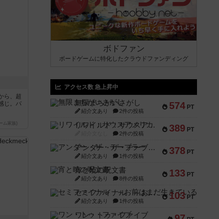
ボドファン
ボードゲームに特化したクラウドファンディング
アクセス数 急上昇中
から、超
無限まちがいさがし
感じ。パ
574
PT
紹介文あり
2件の投稿
ーム家族)
リワイルド：サウスアメリカ
389
PT
紹介文なし
2件の投稿
アンダー・ザ・テーブラー
378
PT
紹介文あり
1件の投稿
宵と暁の呪文書
133
PT
紹介文あり
8件の投稿
セミファイナル ～お前はまだ生きている～
103
PT
紹介文あり
1件の投稿
ワン・トゥ・ファイブ
97