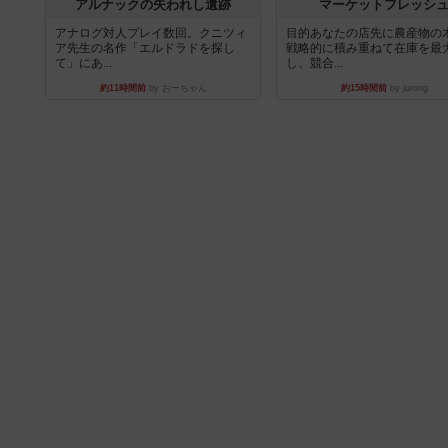
アルナックの失われし遺跡
マーケットフレッシ
アナログ対人プレイ数回。クニツィ
目的あなたの店先に農産物の
ア先生の名作「エルドラドを探し
戦略的に積み重ねて在庫を最
て」にあ...
し、競合...
約11時間前
by おーちゃん
約15時間前
by jurong