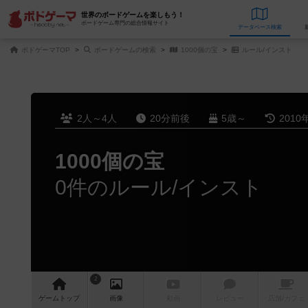
世界のボードゲームを楽しもう！
ボードゲーム専門の総合情報サイト
データベース
検
ボドゲーマTOP
ボードゲームの検索
1000個の宝
ルール/インスト
2人～4人
20分前後
5歳～
2010
1000個の宝
0件のルール/インスト
2
ゲーム
トップ
画像
動画
レビュー
店舗/
カフェ