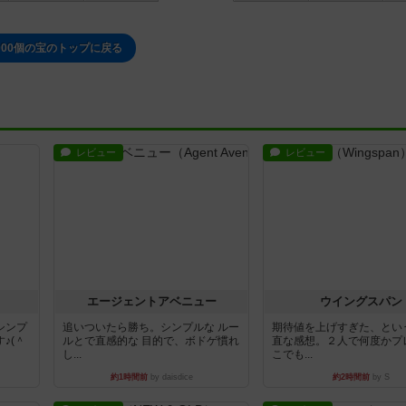
000個の宝のトップに戻る
レビュー
レビュー
エージェントアベニュー
ウイングスパン
シンプ
追いついたら勝ち。シンプルな ルー
期待値を上げすぎた、とい
♪(＾
ルとで直感的な 目的で、ボドゲ慣れ
直な感想。２人で何度かプ
し...
こでも...
約1時間前
by daisdice
約2時間前
by S