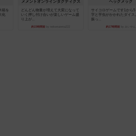
ュ
メメントオンラインタクティクス
ヘックメック
木箱を
どんどん物量が増えて大変になって
サイコロゲームです1から
大化
いく押し付け合いが楽しいゲーム盛
字と芋虫がかかれたダイス
り上が...
振っ...
約15時間前
by nekomanma222
約17時間前
by みいやん