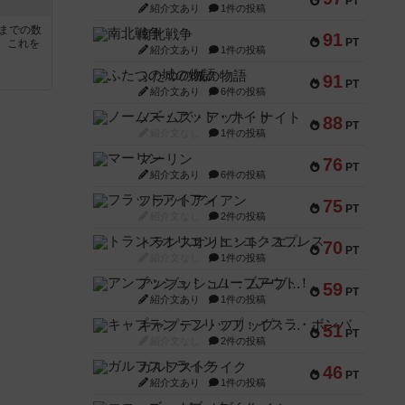
PT
紹介文あり
1件の投稿
5までの数
南北戦争
91
PT
。これを
紹介文あり
1件の投稿
ふたつの城の物語
91
PT
紹介文あり
6件の投稿
ノームズ・アット・ナイト
88
PT
紹介文なし
1件の投稿
マーリン
76
PT
紹介文あり
6件の投稿
フラットアイアン
75
PT
紹介文なし
2件の投稿
トランスオリエント・エクスプレス
70
PT
紹介文なし
1件の投稿
アンブッシュ！：ムーブアウト！
59
PT
紹介文あり
1件の投稿
キャプテン・フリップ：イスラ・ボンバ
51
PT
紹介文なし
2件の投稿
ガルフストライク
46
PT
紹介文あり
1件の投稿