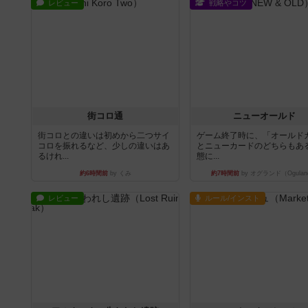
レビュー
戦略やコツ
街コロ通
ニューオールド
街コロとの違いは初めから二つサイ
ゲーム終了時に、「オールド
コロを振れるなど、少しの違いはあ
とニューカードのどちらもある
るけれ...
態に...
約6時間前
by くみ
約7時間前
by オグランド（Ogulan
レビュー
ルール/インスト