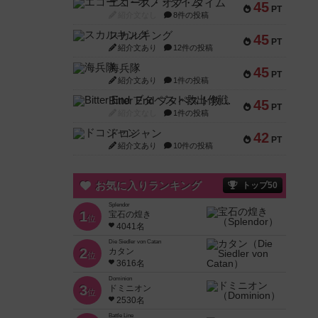
エコーズ・オブ・タイム
45
PT
紹介文なし
8件の投稿
スカルキング
45
PT
紹介文あり
12件の投稿
海兵隊
45
PT
紹介文あり
1件の投稿
Bitter End ブタペスト救出作戦
45
PT
紹介文なし
1件の投稿
ドコジャン
42
PT
紹介文あり
10件の投稿
お気に入りランキング
トップ50
Splendor
1
宝石の煌き
位
4041名
Die Siedler von Catan
2
カタン
位
3616名
Dominion
3
ドミニオン
位
2530名
Battle Line