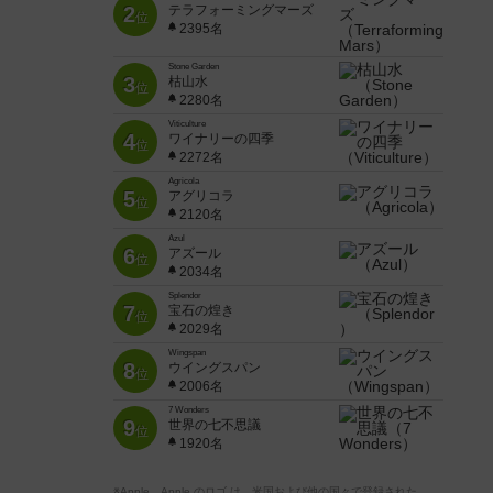
2
テラフォーミングマーズ
位
2395名
Stone Garden
3
枯山水
位
2280名
Viticulture
4
ワイナリーの四季
位
2272名
Agricola
5
アグリコラ
位
2120名
Azul
6
アズール
位
2034名
Splendor
7
宝石の煌き
位
2029名
Wingspan
8
ウイングスパン
位
2006名
7 Wonders
9
世界の七不思議
位
1920名
※Apple、Apple のロゴ は、米国および他の国々で登録された