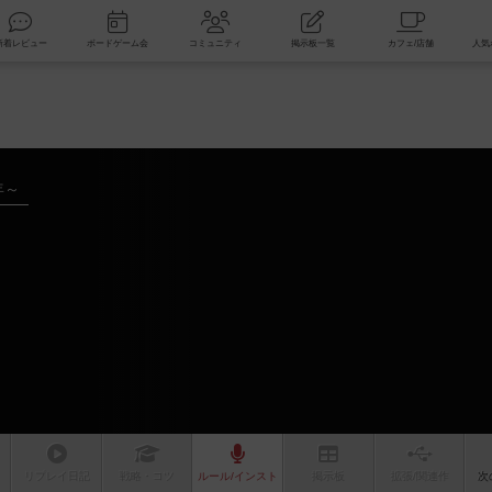
索
新着レビュー
ボードゲーム会
コミュニティ
掲示板一覧
年～
リプレイ
日記
戦略
・コツ
ルール
/インスト
掲示板
拡張/関連
作
次