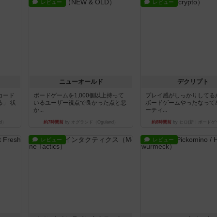
レビュー
レビュー
ニューオールド
デクリプト
カード
ボードゲームを1,000個以上持って
プレイ感がしっかりしてる
」 状
いるユーザー視点で良かった点と悪
ボードゲームやったなって
か...
ーティ...
d）
約7時間前
by オグランド（Oguland）
約8時間前
by ヒロ(新！ボードゲ
レビュー
レビュー