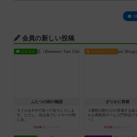
1
会員の新しい投稿
レビュー
ルール/インスト
ふたつの街の物語
ざりかに将棋
タイルを4×4で並べて街づくりしま
３種類の駒だけが登場する超
す。ただし、街は各プレイヤーの間
ルな将棋系ゲーム入門作品です
にあ...
＾)...
13分前
by ジェイとと
32分前
by あんちっく