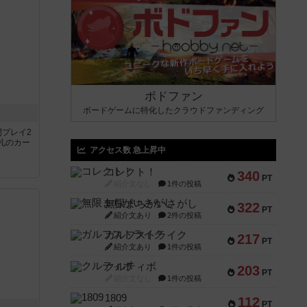
ボドファン
ボードゲームに特化したクラウドファンディング
間プレイ2
札のカー
アクセス数 急上昇中
コレクト！
340
PT
紹介文なし
1件の投稿
無限まちがいさがし
322
PT
紹介文あり
2件の投稿
ガルフストライク
217
PT
紹介文あり
1件の投稿
クルティボ
203
PT
紹介文なし
1件の投稿
1809
112
PT