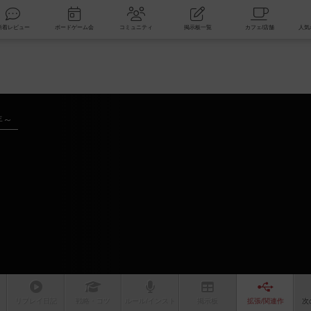
索
新着レビュー
ボードゲーム会
コミュニティ
掲示板一覧
年～
リプレイ
日記
戦略
・コツ
ルール
/インスト
掲示板
拡張/関連
作
次