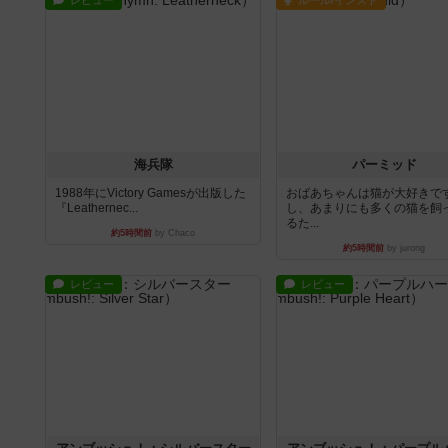
レビュー
ルール/インスト
海兵隊
パーミッド
1988年にVictory Gamesが出版した
おばあちゃんは猫が大好きです
『Leathernec...
し、あまりにも多くの猫を飼
るた...
約5時間前
by Chaco
約5時間前
by jurong
レビュー
レビュー