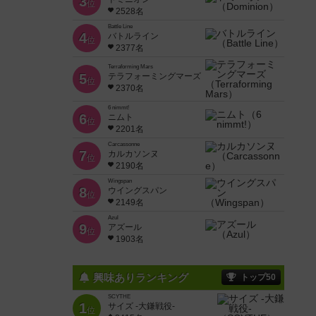
3
位
2528名
Battle Line
4
バトルライン
位
2377名
Terraforming Mars
5
テラフォーミングマーズ
位
2370名
6 nimmt!
6
ニムト
位
2201名
Carcassonne
7
カルカソンヌ
位
2190名
Wingspan
8
ウイングスパン
位
2149名
Azul
9
アズール
位
1903名
興味ありランキング
トップ50
SCYTHE
1
サイズ -大鎌戦役-
位