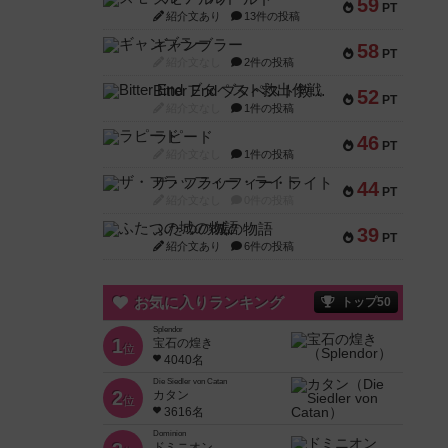
59
PT
紹介文あり
13件の投稿
ギャンブラー
58
PT
紹介文なし
2件の投稿
Bitter End ブタペスト救出作戦
52
PT
紹介文なし
1件の投稿
ラピード
46
PT
紹介文なし
1件の投稿
ザ・フラッフィー・ライト
44
PT
紹介文なし
0件の投稿
ふたつの城の物語
39
PT
紹介文あり
6件の投稿
お気に入りランキング
トップ50
Splendor
1
宝石の煌き
位
4040名
Die Siedler von Catan
2
カタン
位
3616名
Dominion
ドミニオン