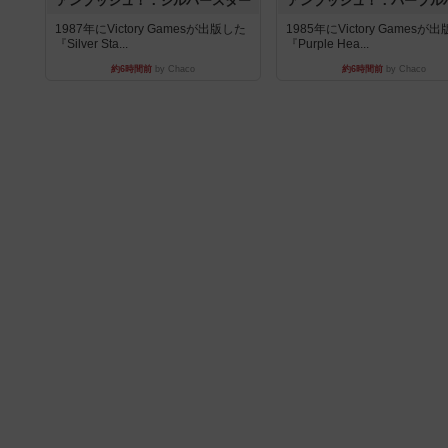
アンブッシュ！：シルバースター
アンブッシュ！：パープル
1987年にVictory Gamesが出版した
1985年にVictory Gamesが
『Silver Sta...
『Purple Hea...
約6時間前
by Chaco
約6時間前
by Chaco