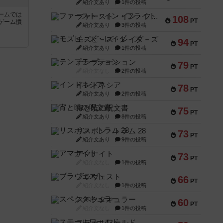
紹介文あり
1件の投稿
ームでは
ファースト・イン・フライト
108
PT
ゲーム慣
紹介文あり
3件の投稿
モズビ－ズ・レイダ－ズ
94
と
PT
紹介文あり
1件の投稿
テンプテーション
79
PT
紹介文なし
2件の投稿
インドネシア
78
PT
紹介文あり
2件の投稿
宵と暁の呪文書
75
PT
紹介文あり
8件の投稿
リスボン・トラム 28
73
PT
紹介文あり
9件の投稿
アマナイト
73
PT
紹介文なし
1件の投稿
ブラヴェスト
66
PT
紹介文なし
1件の投稿
スペクタキュラー
60
PT
紹介文なし
1件の投稿
スモールワールド