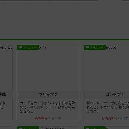
レビュー
レビュー
牛陣
フリップ７
コンセプト
せる。
カードをめくるかパスをするかを決
親のプレイヤーがお題を決
きる
めてパスした時のカード数字が得点
れたヒントの中から他のプ
になる...
に当て...
約4時間前
by mob567
約5時間前
by mob567