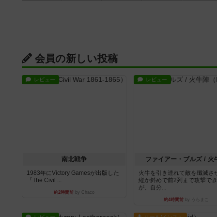
会員の新しい投稿
レビュー
レビュー
南北戦争
ファイアー・ブルズ / 火
1983年にVictory Gamesが出版した
火牛を引き連れて敵を殲滅さ
『The Civil ...
縦か斜めで前2列まで攻撃で
が、自分...
約2時間前
by Chaco
約4時間前
by うらまこ