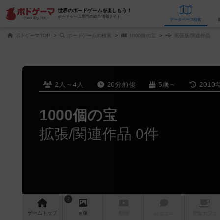
世界のボードゲームを楽しもう！
ボードゲーム専門の総合情報サイト
データベース
検
ボドゲーマTOP
ボードゲームの検索
1000個の宝
拡張版/関連作品
2人～4人
20分前後
5歳～
2010
1000個の宝
拡張/関連作品 0件
2
ゲーム
トップ
画像
動画
レビュー
店舗/
カフェ