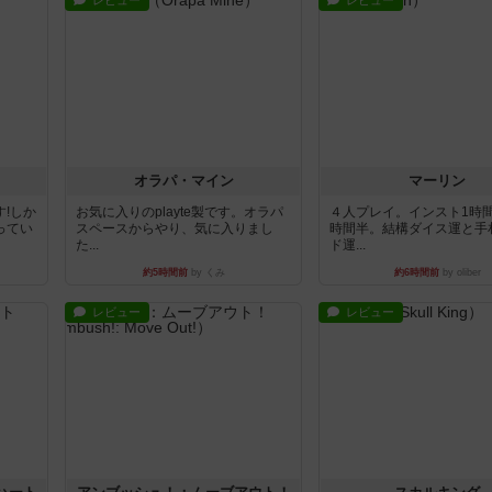
レビュー
レビュー
オラパ・マイン
マーリン
!しか
お気に入りのplayte製です。オラパ
４人プレイ。インスト1時
ってい
スペースからやり、気に入りまし
時間半。結構ダイス運と手
た...
ド運...
約5時間前
by くみ
約6時間前
by oliber
レビュー
レビュー