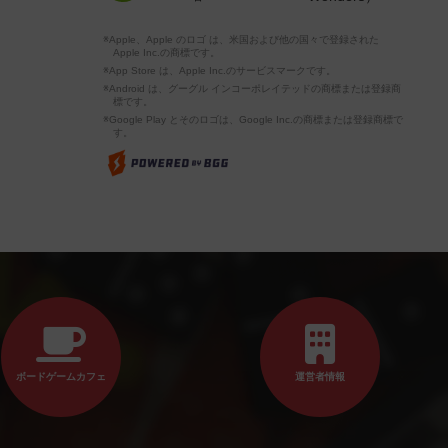
※Apple、Apple のロゴ は、米国および他の国々で登録された
Apple Inc.の商標です。
※App Store は、Apple Inc.のサービスマークです。
※Android は、グーグル インコーポレイテッドの商標または登録商
標です。
※Google Play とそのロゴは、Google Inc.の商標または登録商標で
す。
ボードゲームカフェ
運営者情報