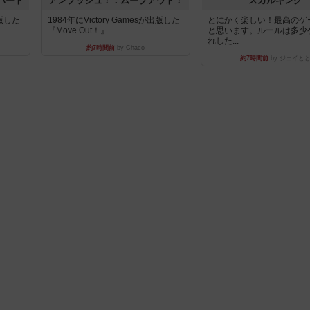
ハート
アンブッシュ！：ムーブアウト！
スカルキング
出版した
1984年にVictory Gamesが出版した
とにかく楽しい！最高のゲ
『Move Out！』...
と思います。ルールは多少
れした...
約7時間前
by Chaco
約7時間前
by ジェイと