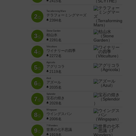
2415名
Terraforming Mars
2
テラフォーミングマーズ
位
2394名
Stone Garden
3
枯山水
位
2281名
Viticulture
4
ワイナリーの四季
位
2272名
Agricola
5
アグリコラ
位
2119名
Azul
6
アズール
位
2035名
Splendor
7
宝石の煌き
位
2028名
Wingspan
8
ウイングスパン
位
2006名
7 Wonders
9
世界の七不思議
位
1919名