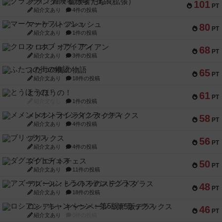
クランク! ：冒険者たち（拡張）
101
PT
紹介文あり
4件の投稿
マーケットフレッシュ
80
PT
紹介文あり
1件の投稿
クロス・オブ・アイアン
68
PT
紹介文あり
3件の投稿
ふたつの街の物語
65
PT
紹介文あり
18件の投稿
とうほうの！
61
PT
紹介文なし
1件の投稿
メメントオンラインタクティクス
58
PT
紹介文あり
4件の投稿
ブリックス
56
PT
紹介文あり
4件の投稿
ダグエイトチェス
50
PT
紹介文あり
11件の投稿
アズール：シントラのステンドグラス
48
PT
紹介文あり
18件の投稿
ロシアン・キャンペーン：第5版デラックス
46
PT
紹介文あり
0件の投稿