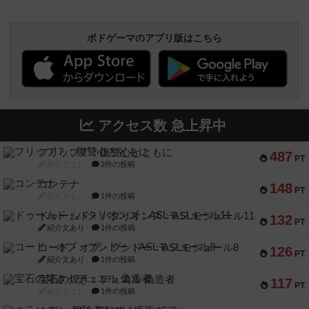
ボドゲーマのアプリ版はこちら
アクセス数 急上昇中
フリップ７：復讐心とともに
487
PT
紹介文なし
2件の投稿
コンテナ
148
PT
紹介文なし
1件の投稿
ドゥームド・バタリオンズ：ASLモジュール11
132
PT
紹介文あり
1件の投稿
コード・オブ・ブシドー：ASLモジュール8
126
PT
紹介文あり
1件の投稿
宝石の煌き：デュエル 偽造者
117
PT
紹介文なし
1件の投稿