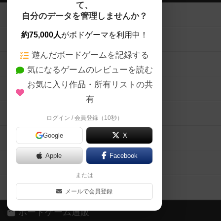
て、
ボードゲームを検索する
自分のデータを管理しませんか？
約75,000人
がボドゲーマを利用中！
ボードゲームの新着レビュー
遊んだボードゲームを記録する
ボードゲーム会情報
気になるゲームのレビューを読む
お気に入り作品・所有リストの共
メカニクス特集
有
掲示板・トピックス
ログイン / 会員登録（10秒）
Google
X
ボドとも・会員一覧
Apple
Facebook
ボードゲーム業界コラム
または
ボドゲーマご利用案内
メールで会員登録
ボードゲーム通販