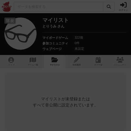
ログイン
マイリスト
隊長
とりうみ さん
322個
マイボードゲーム
0件
参加コミュニティ
未設定
ウェブページ
トップ
ゲーム一覧
マイリスト
投稿履歴
ボ
ドゲ
会
コミュニティ
マイリストが未登録または
すべて非公開に設定されています。