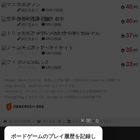
マスクメン
40
PT
紹介文あり
16件の投稿
世界の七不思議：都市
40
PT
紹介文あり
3件の投稿
トリックギア - ペルソナ5 ザ・ロイヤル-
37
PT
紹介文あり
6件の投稿
ノームズ・アット・ナイト
35
PT
紹介文なし
1件の投稿
フィッシェン2
33
PT
紹介文なし
1件の投稿
※Apple、Apple のロゴ は、米国および他の国々で登録されたApple Inc.の商標です。
※App Store は、Apple Inc.のサービスマークです。
※Android は、グーグル インコーポレイテッドの商標または登録商標です。
※Google Play とそのロゴは、Google Inc.の商標または登録商標です。
閉じる
ボドゲーマTOP
ボドとも一覧
とりうみ
マイリスト
ボドゲーマTOP
ボードゲームのプレイ履歴を記録し