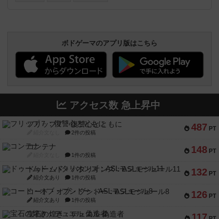
ボドゲーマのアプリ版はこちら
アクセス数 急上昇中
フリップ７：復讐心とともに
487
PT
紹介文なし
2件の投稿
コンテナ
148
PT
紹介文なし
1件の投稿
ドゥームド・バタリオンズ：ASLモジュール11
132
PT
紹介文あり
1件の投稿
コード・オブ・ブシドー：ASLモジュール8
126
PT
紹介文あり
1件の投稿
宝石の煌き：デュエル 偽造者
117
PT