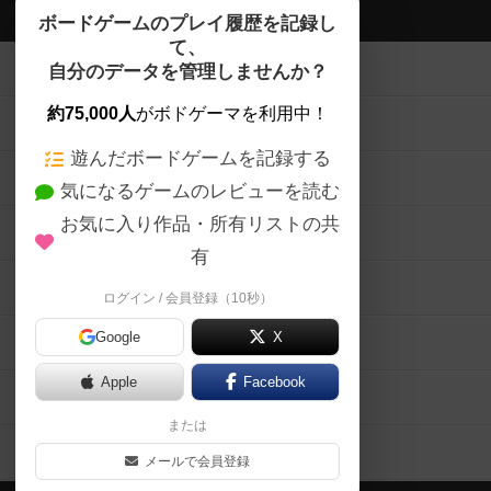
ボドゲーマTOP
ボードゲームのプレイ履歴を記録し
て、
ボードゲームを検索する
自分のデータを管理しませんか？
約75,000人
がボドゲーマを利用中！
ボードゲームの新着レビュー
遊んだボードゲームを記録する
ボードゲーム会情報
気になるゲームのレビューを読む
お気に入り作品・所有リストの共
メカニクス特集
有
掲示板・トピックス
ログイン / 会員登録（10秒）
Google
X
ボドとも・会員一覧
Apple
Facebook
ボードゲーム業界コラム
または
ボドゲーマご利用案内
メールで会員登録