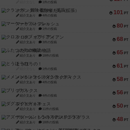
紹介文なし
1件の投稿
クランク! ：冒険者たち（拡張）
101
PT
紹介文あり
4件の投稿
マーケットフレッシュ
80
PT
紹介文あり
1件の投稿
クロス・オブ・アイアン
68
PT
紹介文あり
3件の投稿
ふたつの街の物語
65
PT
紹介文あり
18件の投稿
とうほうの！
61
PT
紹介文なし
1件の投稿
メメントオンラインタクティクス
58
PT
紹介文あり
4件の投稿
ブリックス
56
PT
紹介文あり
4件の投稿
ダグエイトチェス
50
PT
紹介文あり
11件の投稿
アズール：シントラのステンドグラス
48
PT
紹介文あり
18件の投稿