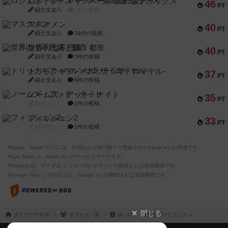
ロシアン・キャンペーン：第5版デラックス
46
PT
紹介文あり
0件の投稿
マスクメン
40
PT
紹介文あり
16件の投稿
世界の七不思議：都市
40
PT
紹介文あり
3件の投稿
トリックギア - ペルソナ5 ザ・ロイヤル-
37
PT
紹介文あり
6件の投稿
ノームズ・アット・ナイト
35
PT
紹介文なし
1件の投稿
フィッシェン2
33
PT
紹介文なし
1件の投稿
※Apple、Apple のロゴ は、米国および他の国々で登録されたApple Inc.の商標です。
※App Store は、Apple Inc.のサービスマークです。
※Android は、グーグル インコーポレイテッドの商標または登録商標です。
※Google Play とそのロゴは、Google Inc.の商標または登録商標です。
閉じる
ボドゲーマTOP
ボドとも一覧
ゆっけ
参加コミュニティ