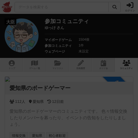
ログイン
参加コミュニティ
大臣
ゆっけ さん
1504個
マイボードゲーム
1件
参加コミュニティ
未設定
ウェブページ
トップ
ゲーム一覧
マイリスト
投稿履歴
ボ
ドゲ
会
コミュニティ
参加自由
愛知県のボードゲーマー
112人
愛知県
12日前
愛知県のボードゲーマーのコミュニティです。 色々情報交換
したりメンバーを募ったり、イベントの告知をしたりしまし
ょう。
情報交換
愛知県
初心者歓迎