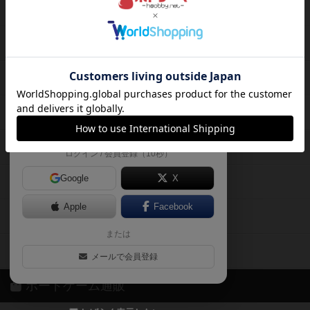
ボードゲームを検索する
自分のデータを管理しませんか？
約75,000人
がボドゲーマを利用中！
ボードゲームの新着レビュー
遊んだボードゲームを記録する
ボードゲーム会情報
気になるゲームのレビューを読む
お気に入り作品・所有リストの共
メカニクス特集
有
掲示板・トピックス
ログイン / 会員登録（10秒）
Google
X
ボドとも・会員一覧
Apple
Facebook
ボードゲーム業界コラム
または
ボドゲーマご利用案内
メールで会員登録
ボードゲーム通販