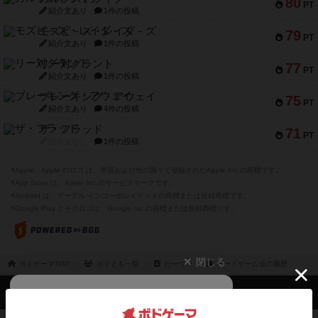
80
PT
紹介文あり
1件の投稿
モズビ－ズ・レイダ－ズ
79
PT
紹介文あり
1件の投稿
リー対グラント
77
PT
紹介文あり
1件の投稿
ブレーキング・アウェイ
75
PT
紹介文あり
4件の投稿
ザ・フラッド
71
PT
紹介文なし
1件の投稿
※Apple、Apple のロゴ は、米国および他の国々で登録されたApple Inc.の商標です。
※App Store は、Apple Inc.のサービスマークです。
※Android は、グーグル インコーポレイテッドの商標または登録商標です。
※Google Play とそのロゴは、Google Inc.の商標または登録商標です。
閉じる
ボドゲーマTOP
ボドとも一覧
だーつー
ボードゲーム会の履歴
ボドゲーマTOP
ボードゲームのプレイ履歴を記録し
て、