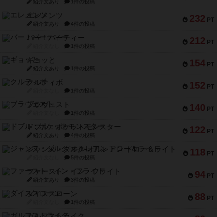
紹介文あり
1件の投稿
エレメンツ
232
PT
紹介文あり
4件の投稿
バー！パーティー
212
PT
紹介文なし
1件の投稿
ギョッと
154
PT
紹介文あり
1件の投稿
クルティボ
152
PT
紹介文なし
1件の投稿
ブラヴェスト
140
PT
紹介文なし
1件の投稿
ドブル：ポケットモンスター
122
PT
紹介文あり
4件の投稿
ジャンヌ・ダルク-オルレアン ドロー＆ライト
118
PT
紹介文なし
5件の投稿
ファースト・イン・フライト
94
PT
紹介文あり
3件の投稿
ダイススローン
88
PT
紹介文なし
1件の投稿
ガルフストライク