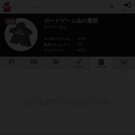
ログイン
ボードゲーム会の履歴
皇帝
だーつー さん
401個
マイボードゲーム
0件
参加コミュニティ
未設定
ウェブページ
トップ
ゲーム一覧
マイリスト
投稿履歴
ボ
ドゲ
会
コミュニティ
クローズ会（非公開コミュニティのボードゲーム会）
のみか、参加したボードゲーム会がないユーザーです