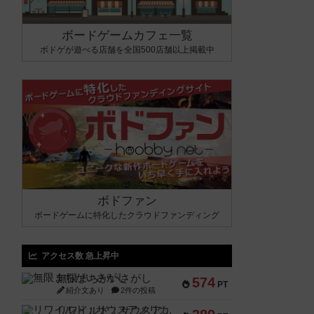
ボードゲームカフェ一覧
ボドゲが遊べる店舗を全国500店舗以上掲載中
ボドファン
ボードゲームに特化したクラウドファンディング
アクセス数 急上昇中
無限まちがいさがし
574
PT
紹介文あり
2件の投稿
リワイルド：サウスアメリカ