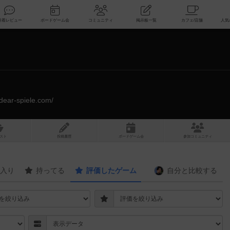
索
新着レビュー
ボードゲーム会
コミュニティ
掲示板一覧
.dear-spiele.com/
スト
投稿履歴
ボ
ー
ドゲ
ーム
会
参加
コミュニティ
入り
持ってる
評価したゲーム
自分と
比較する