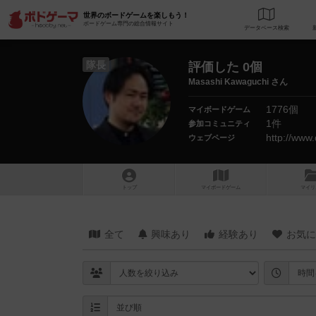
世界のボードゲームを楽しもう！
ボードゲーム専門の総合情報サイト
データベース
検
隊長
評価した 0個
Masashi Kawaguchi さん
1776個
マイボードゲーム
1件
参加コミュニティ
http://www
ウェブページ
トップ
マイボードゲーム
マイリ
全て
興味あり
経験あり
お気に