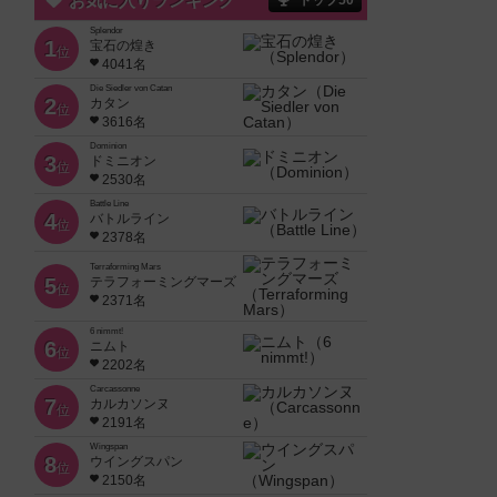
お気に入りランキング
トップ50
Splendor
1
宝石の煌き
位
4041名
Die Siedler von Catan
2
カタン
位
3616名
Dominion
3
ドミニオン
位
2530名
Battle Line
4
バトルライン
位
2378名
Terraforming Mars
5
テラフォーミングマーズ
位
2371名
6 nimmt!
6
ニムト
位
2202名
Carcassonne
7
カルカソンヌ
位
2191名
Wingspan
8
ウイングスパン
位
2150名