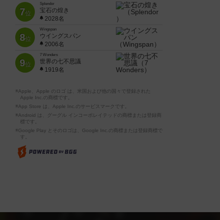
Splendor
7
宝石の煌き
位
2028名
Wingspan
8
ウイングスパン
位
2006名
7 Wonders
9
世界の七不思議
位
1919名
※Apple、Apple のロゴ は、米国および他の国々で登録された
Apple Inc.の商標です。
※App Store は、Apple Inc.のサービスマークです。
※Android は、グーグル インコーポレイテッドの商標または登録商
標です。
※Google Play とそのロゴは、Google Inc.の商標または登録商標で
す。