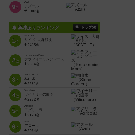
Azul
9
アズール
位
1903名
興味ありランキング
トップ50
SCYTHE
1
サイズ -大鎌戦役-
位
2415名
Terraforming Mars
2
テラフォーミングマーズ
位
2394名
Stone Garden
3
枯山水
位
2281名
Viticulture
4
ワイナリーの四季
位
2272名
Agricola
5
アグリコラ
位
2120名
Azul
6
アズール
位
2034名