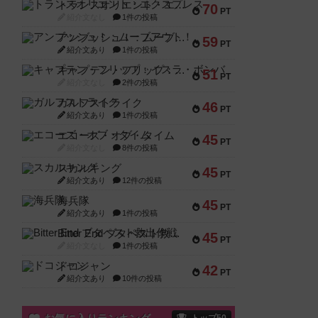
トランスオリエント・エクスプレス
70
PT
紹介文なし
1件の投稿
アンブッシュ！：ムーブアウト！
59
PT
紹介文あり
1件の投稿
キャプテン・フリップ：イスラ・ボンバ
51
PT
紹介文なし
2件の投稿
ガルフストライク
46
PT
紹介文あり
1件の投稿
エコーズ・オブ・タイム
45
PT
紹介文なし
8件の投稿
スカルキング
45
PT
紹介文あり
12件の投稿
海兵隊
45
PT
紹介文あり
1件の投稿
Bitter End ブタペスト救出作戦
45
PT
紹介文なし
1件の投稿
ドコジャン
42
PT
紹介文あり
10件の投稿