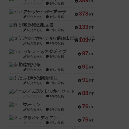
389
PT
紹介文なし
2件の投稿
アンダー・ザ・テーブラー
378
PT
紹介文あり
1件の投稿
宵と暁の呪文書
133
PT
紹介文あり
8件の投稿
セミファイナル ～お前はまだ生きている～
103
PT
紹介文あり
1件の投稿
ワン・トゥ・ファイブ
97
PT
紹介文あり
1件の投稿
南北戦争
91
PT
紹介文あり
1件の投稿
ふたつの城の物語
91
PT
紹介文あり
6件の投稿
ノームズ・アット・ナイト
88
PT
紹介文なし
1件の投稿
マーリン
76
PT
紹介文あり
6件の投稿
フラットアイアン
75
PT
紹介文なし
2件の投稿