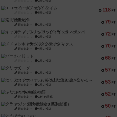
紹介文なし
2件の投稿
エコーズ・オブ・タイム
118
PT
紹介文なし
8件の投稿
南北戦争
79
PT
紹介文あり
1件の投稿
キャプテン・フリップ：イスラ・ボンバ
72
PT
紹介文なし
2件の投稿
メメントオンラインタクティクス
70
PT
紹介文あり
4件の投稿
パーミッド
68
PT
紹介文なし
1件の投稿
クリーグ
57
PT
紹介文あり
1件の投稿
セミファイナル ～お前はまだ生きている～
53
PT
紹介文あり
1件の投稿
ふたつの街の物語
52
PT
紹介文あり
18件の投稿
クランク! ：冒険者たち（拡張）
50
PT
紹介文あり
4件の投稿
とうほうの！