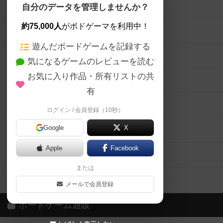
ボードゲームを検索する
自分のデータを管理しませんか？
約75,000人
がボドゲーマを利用中！
ボードゲームの新着レビュー
遊んだボードゲームを記録する
ボードゲーム会情報
気になるゲームのレビューを読む
お気に入り作品・所有リストの共
メカニクス特集
有
掲示板・トピックス
ログイン / 会員登録（10秒）
Google
X
ボドとも・会員一覧
Apple
Facebook
ボードゲーム業界コラム
または
ボドゲーマご利用案内
メールで会員登録
ボードゲーム通販