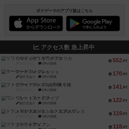
ボドゲーマのアプリ版はこちら
アクセス数 急上昇中
リワイルド：サウスアメリカ
552
PT
紹介文なし
2件の投稿
マーケットフレッシュ
170
PT
紹介文あり
1件の投稿
ファイアー・ブルズ / 火牛陣
141
PT
紹介文なし
1件の投稿
ワン・トゥ・ファイブ
122
PT
紹介文あり
1件の投稿
トランスオリエント・エクスプレス
119
PT
紹介文なし
1件の投稿
フラットアイアン
118
PT