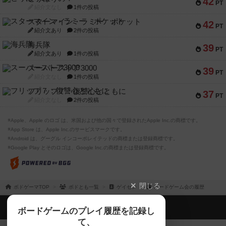
42
PT
紹介文なし
1件の投稿
スターマイン・ラミー ポケット
42
PT
紹介文あり
2件の投稿
海兵隊
39
PT
紹介文あり
1件の投稿
スーパーストア3000
39
PT
紹介文なし
1件の投稿
フリップ７：復讐心とともに
37
PT
紹介文なし
2件の投稿
※Apple、Apple のロゴ は、米国および他の国々で登録されたApple Inc.の商標です。
※App Store は、Apple Inc.のサービスマークです。
※Android は、グーグル インコーポレイテッドの商標または登録商標です。
※Google Play とそのロゴは、Google Inc.の商標または登録商標です。
閉じる
ボドゲーマTOP
ボドとも一覧
ゲイセン
ボードゲーム会の履歴
ボドゲーマTOP
ボードゲームのプレイ履歴を記録し
て、