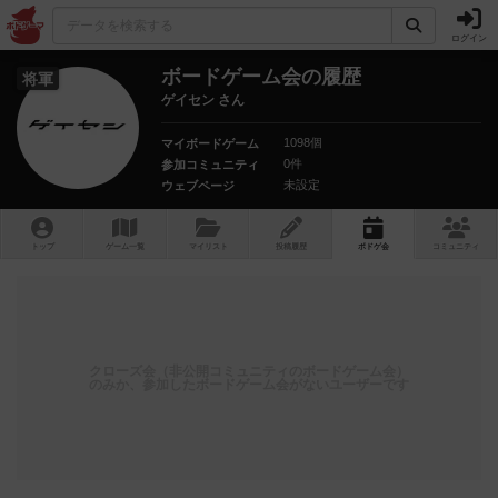
ログイン
ボードゲーム会の履歴
将軍
ゲイセン さん
1098個
マイボードゲーム
0件
参加コミュニティ
未設定
ウェブページ
トップ
ゲーム一覧
マイリスト
投稿履歴
ボ
ドゲ
会
コミュニティ
クローズ会（非公開コミュニティのボードゲーム会）
のみか、参加したボードゲーム会がないユーザーです