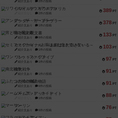
紹介文あり
2件の投稿
リワイルド：サウスアメリカ
389
PT
紹介文なし
2件の投稿
アンダー・ザ・テーブラー
378
PT
紹介文あり
1件の投稿
宵と暁の呪文書
133
PT
紹介文あり
8件の投稿
セミファイナル ～お前はまだ生きている～
103
PT
紹介文あり
1件の投稿
ワン・トゥ・ファイブ
97
PT
紹介文あり
1件の投稿
南北戦争
91
PT
紹介文あり
1件の投稿
ふたつの城の物語
91
PT
紹介文あり
6件の投稿
ノームズ・アット・ナイト
88
PT
紹介文なし
1件の投稿
マーリン
76
PT
紹介文あり
6件の投稿
フラットアイアン