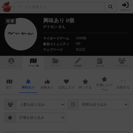
ログイン
興味あり 0個
将軍
ゲイセン さん
1098個
マイボードゲーム
0件
参加コミュニティ
未設定
ウェブページ
トップ
ゲーム一覧
マイリスト
投稿履歴
ボ
ドゲ
会
コミュニティ
評価したゲ
全て
興味あり
経験あり
お気に入り
持ってる
比較する
ーム