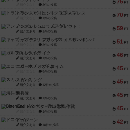
75
PT
紹介文なし
2件の投稿
トランスオリエント・エクスプレス
70
PT
紹介文なし
1件の投稿
アンブッシュ！：ムーブアウト！
59
PT
紹介文あり
1件の投稿
キャプテン・フリップ：イスラ・ボンバ
51
PT
紹介文なし
2件の投稿
ガルフストライク
46
PT
紹介文あり
1件の投稿
エコーズ・オブ・タイム
45
PT
紹介文なし
8件の投稿
スカルキング
45
PT
紹介文あり
12件の投稿
海兵隊
45
PT
紹介文あり
1件の投稿
Bitter End ブタペスト救出作戦
45
PT
紹介文なし
1件の投稿
ドコジャン
42
PT
紹介文あり
10件の投稿