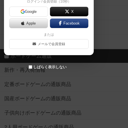
ログイン / 会員登録（10秒）
Google
X
ボドとも・会員一覧
Apple
Facebook
ボードゲーム業界コラム
または
ボドゲーマご利用案内
メールで会員登録
ボードゲーム通販
しばらく表示しない
新作・再入荷情報
定番ボードゲームの通販商品
国産ボードゲームの通販商品
子供向けボードゲームの通販商品
2人用ボードゲームの通販商品