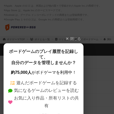
※Apple、Apple のロゴ は、米国および他の国々で登録されたApple Inc.の商標です。
※App Store は、Apple Inc.のサービスマークです。
※Android は、グーグル インコーポレイテッドの商標または登録商標です。
※Google Play とそのロゴは、Google Inc.の商標または登録商標です。
閉じる
ボドゲーマTOP
ボドとも一覧
ゲイセン
マイボードゲーム
興味
ボドゲーマTOP
ボードゲームのプレイ履歴を記録し
て、
ボードゲームを検索する
自分のデータを管理しませんか？
約75,000人
がボドゲーマを利用中！
ボードゲームの新着レビュー
遊んだボードゲームを記録する
ボードゲーム会情報
気になるゲームのレビューを読む
お気に入り作品・所有リストの共
メカニクス特集
有
掲示板・トピックス