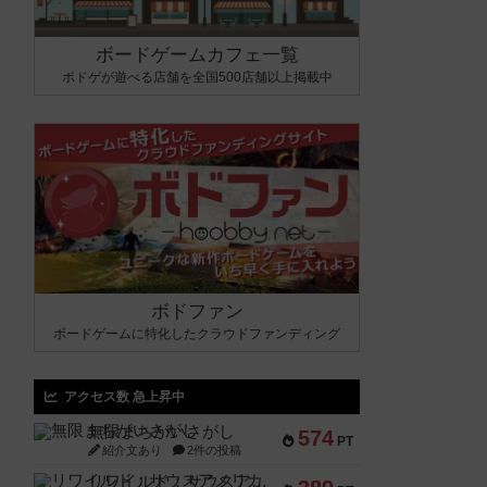
ボードゲームカフェ一覧
ボドゲが遊べる店舗を全国500店舗以上掲載中
ボドファン
ボードゲームに特化したクラウドファンディング
アクセス数 急上昇中
無限まちがいさがし
574
PT
紹介文あり
2件の投稿
リワイルド：サウスアメリカ