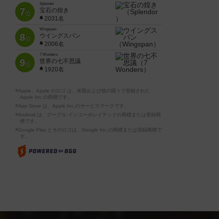
Splendor
7
宝石の煌き
位
2031名
Wingspan
8
ウイングスパン
位
2006名
7 Wonders
9
世界の七不思議
位
1920名
※Apple、Apple のロゴ は、米国および他の国々で登録された
Apple Inc.の商標です。
※App Store は、Apple Inc.のサービスマークです。
※Android は、グーグル インコーポレイテッドの商標または登録商
標です。
※Google Play とそのロゴは、Google Inc.の商標または登録商標で
す。