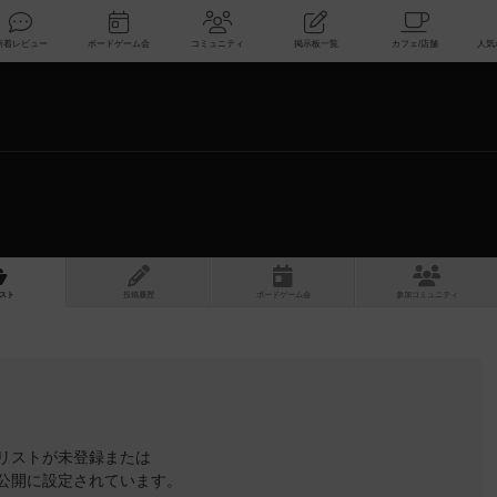
索
新着レビュー
ボードゲーム会
コミュニティ
掲示板一覧
スト
投稿履歴
ボ
ー
ドゲ
ーム
会
参加
コミュニティ
リストが未登録または
公開に設定されています。