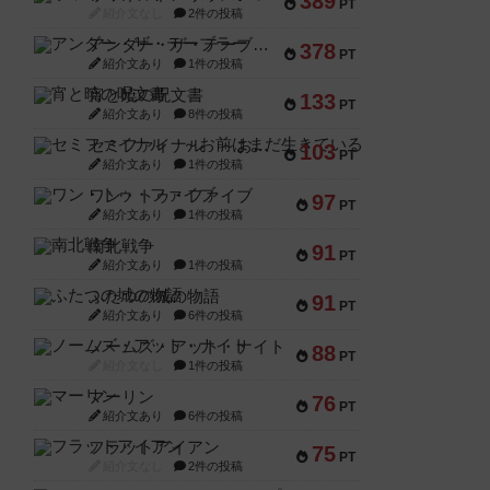
389
PT
紹介文なし
2件の投稿
アンダー・ザ・テーブラー
378
PT
紹介文あり
1件の投稿
宵と暁の呪文書
133
PT
紹介文あり
8件の投稿
セミファイナル ～お前はまだ生きている～
103
PT
紹介文あり
1件の投稿
ワン・トゥ・ファイブ
97
PT
紹介文あり
1件の投稿
南北戦争
91
PT
紹介文あり
1件の投稿
ふたつの城の物語
91
PT
紹介文あり
6件の投稿
ノームズ・アット・ナイト
88
PT
紹介文なし
1件の投稿
マーリン
76
PT
紹介文あり
6件の投稿
フラットアイアン
75
PT
紹介文なし
2件の投稿