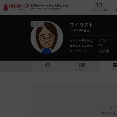
世界のボードゲームを楽しもう！
ボードゲーム専門の総合情報サイト
データベース
検
たまご
マイリスト
50arashi さん
34個
マイボードゲーム
0件
参加コミュニティ
未設定
ウェブページ
トップ
マイボードゲーム
マイリ
マイ
すべて非