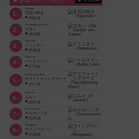
お気に入りランキング
トップ50
Splendor
1
宝石の煌き
位
4041名
Die Siedler von Catan
2
カタン
位
3616名
Dominion
3
ドミニオン
位
2530名
Battle Line
4
バトルライン
位
2379名
Terraforming Mars
5
テラフォーミングマーズ
位
2371名
6 nimmt!
6
ニムト
位
2202名
Carcassonne
7
カルカソンヌ
位
2191名
Wingspan
8
ウイングスパン
位
2150名