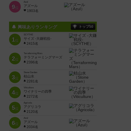
Azul
9
アズール
位
1903名
興味ありランキング
トップ50
SCYTHE
1
サイズ -大鎌戦役-
位
2415名
Terraforming Mars
2
テラフォーミングマーズ
位
2396名
Stone Garden
3
枯山水
位
2281名
Viticulture
4
ワイナリーの四季
位
2272名
Agricola
5
アグリコラ
位
2120名
Azul
6
アズール
位
2034名