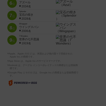
6
アズール
位
2034名
Splendor
7
宝石の煌き
位
2028名
Wingspan
8
ウイングスパン
位
2006名
7 Wonders
9
世界の七不思議
位
1919名
※Apple、Apple のロゴ は、米国および他の国々で登録された
Apple Inc.の商標です。
※App Store は、Apple Inc.のサービスマークです。
※Android は、グーグル インコーポレイテッドの商標または登録商
標です。
※Google Play とそのロゴは、Google Inc.の商標または登録商標で
す。