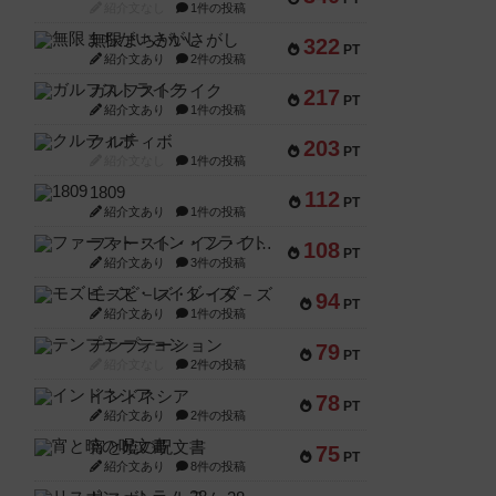
紹介文なし
1件の投稿
無限まちがいさがし
322
PT
紹介文あり
2件の投稿
ガルフストライク
217
PT
紹介文あり
1件の投稿
クルティボ
203
PT
紹介文なし
1件の投稿
1809
112
PT
紹介文あり
1件の投稿
ファースト・イン・フライト
108
PT
紹介文あり
3件の投稿
モズビ－ズ・レイダ－ズ
94
PT
紹介文あり
1件の投稿
テンプテーション
79
PT
紹介文なし
2件の投稿
インドネシア
78
PT
紹介文あり
2件の投稿
宵と暁の呪文書
75
PT
紹介文あり
8件の投稿