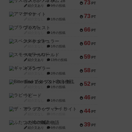
リスボン・トラム 28
73
PT
紹介文あり
9件の投稿
アマナイト
73
PT
紹介文なし
1件の投稿
ブラヴェスト
66
PT
紹介文なし
1件の投稿
スペクタキュラー
60
PT
紹介文なし
1件の投稿
スモールワールド
59
PT
紹介文あり
13件の投稿
ギャンブラー
58
PT
紹介文なし
2件の投稿
Bitter End ブタペスト救出作戦
52
PT
紹介文なし
1件の投稿
ラピード
46
PT
紹介文なし
1件の投稿
ザ・フラッフィー・ライト
44
PT
紹介文なし
0件の投稿
ふたつの城の物語
39
PT
紹介文あり
6件の投稿