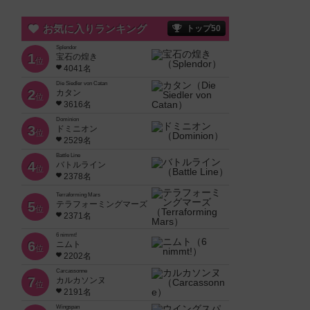
お気に入りランキング
トップ50
Splendor
1
宝石の煌き
位
4041名
Die Siedler von Catan
2
カタン
位
3616名
Dominion
3
ドミニオン
位
2529名
Battle Line
4
バトルライン
位
2378名
Terraforming Mars
5
テラフォーミングマーズ
位
2371名
6 nimmt!
6
ニムト
位
2202名
Carcassonne
7
カルカソンヌ
位
2191名
Wingspan