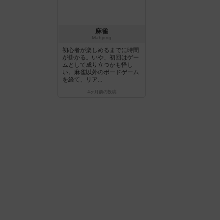
麻雀
Mahjong
初心者が楽しめるまでに時間
が掛かる。いや、初回はゲー
ムとして成り立つかも怪し
い。麻雀以外のボードゲーム
を経て、リア...
4ヶ月前
の投稿