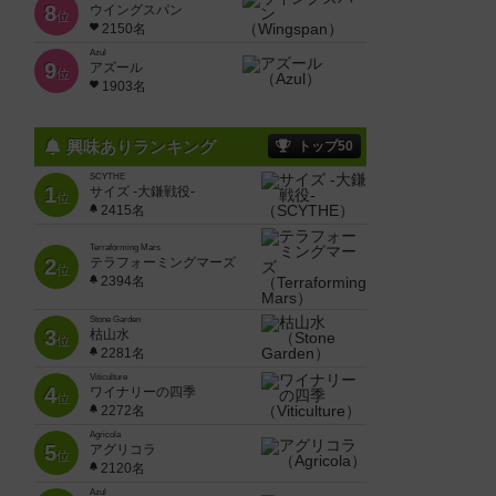
8
ウイングスパン
位
2150名
Azul
9
アズール
位
1903名
興味ありランキング
トップ50
SCYTHE
1
サイズ -大鎌戦役-
位
2415名
Terraforming Mars
2
テラフォーミングマーズ
位
2394名
Stone Garden
3
枯山水
位
2281名
Viticulture
4
ワイナリーの四季
位
2272名
Agricola
5
アグリコラ
位
2120名
Azul