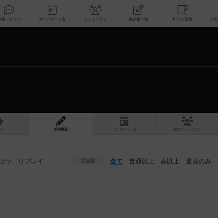
索
新着レビュー
ボードゲーム会
コミュニティ
掲示板一覧
スト
投稿履歴
ボ
ー
ドゲ
ーム
会
参加
コミュニティ
コツ
リプレイ
全て
普通以上
高以上
最高のみ
注目度