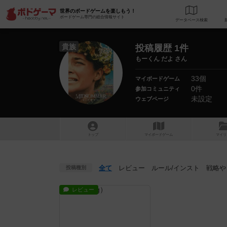
世界のボードゲームを楽しもう！
ボードゲーム専門の総合情報サイト
データベース
検
貴族
投稿履歴 1件
もーくん だよ さん
33個
マイボードゲーム
0件
参加コミュニティ
未設定
ウェブページ
トップ
マイボードゲーム
マイリ
全て
レビュー
ルール
/インスト
戦略
や
投稿種別
レビュー