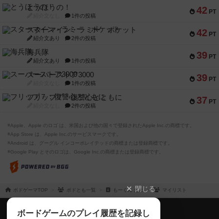
とうほうの！
42
PT
紹介文なし
1件の投稿
スターマイン・ラミー ポケット
42
PT
紹介文あり
2件の投稿
海兵隊
39
PT
紹介文あり
1件の投稿
スーパーストア3000
39
PT
紹介文なし
1件の投稿
フリップ７：復讐心とともに
37
PT
紹介文なし
2件の投稿
※Apple、Apple のロゴ は、米国および他の国々で登録されたApple Inc.の商標です。
※App Store は、Apple Inc.のサービスマークです。
※Android は、グーグル インコーポレイテッドの商標または登録商標です。
※Google Play とそのロゴは、Google Inc.の商標または登録商標です。
閉じる
ボドゲーマTOP
ボドとも一覧
もーくん だよ
マイリスト
ボドゲーマTOP
ボードゲームのプレイ履歴を記録し