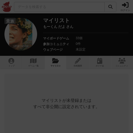
ログイン
マイリスト
貴族
もーくん だよ さん
33個
マイボードゲーム
0件
参加コミュニティ
未設定
ウェブページ
トップ
ゲーム一覧
マイリスト
投稿履歴
ボ
ドゲ
会
コミュニティ
マイリストが未登録または
すべて非公開に設定されています。