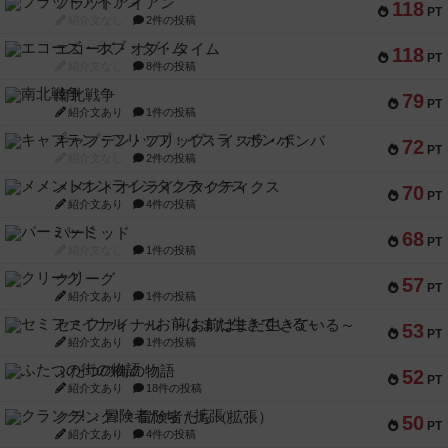
フラットアイアン
118
PT
紹介文なし
2件の投稿
エコーズ・オブ・タイム
118
PT
紹介文なし
8件の投稿
南北戦争
79
PT
紹介文あり
1件の投稿
キャプテン・フリップ：イスラ・ボンバ
72
PT
紹介文なし
2件の投稿
メメントオンラインタクティクス
70
PT
紹介文あり
4件の投稿
パーミッド
68
PT
紹介文なし
1件の投稿
クリーグ
57
PT
紹介文あり
1件の投稿
セミファイナル ～お前はまだ生きている～
53
PT
紹介文あり
1件の投稿
ふたつの街の物語
52
PT
紹介文あり
18件の投稿
クランク! ：冒険者たち（拡張）
50
PT
紹介文あり
4件の投稿