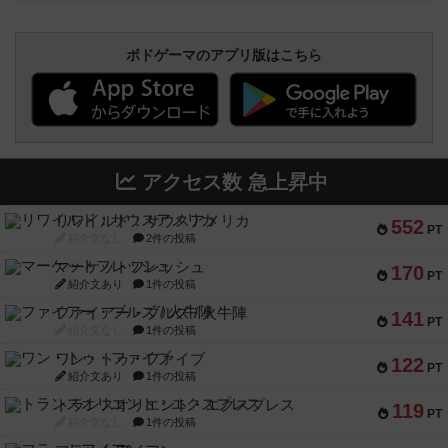
ボドゲーマのアプリ版はこちら
アクセス数 急上昇中
リワイルド：サウスアメリカ
552
PT
紹介文なし
2件の投稿
マーケットフレッシュ
170
PT
紹介文あり
1件の投稿
ファイアー・ブルズ / 火牛陣
141
PT
紹介文なし
1件の投稿
ワン・トゥ・ファイブ
122
PT
紹介文あり
1件の投稿
トランスオリエント・エクスプレス
119
PT
紹介文なし
1件の投稿