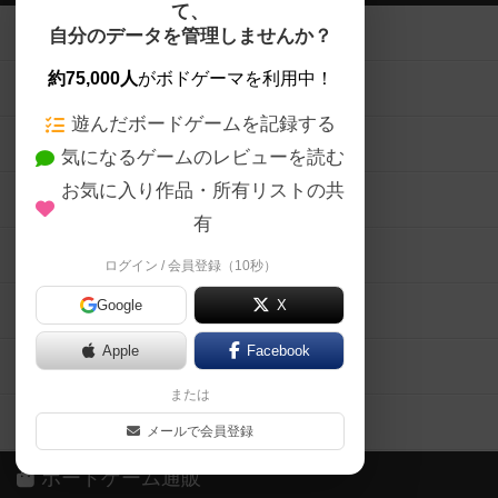
て、
ボードゲームを検索する
自分のデータを管理しませんか？
約75,000人
がボドゲーマを利用中！
ボードゲームの新着レビュー
遊んだボードゲームを記録する
ボードゲーム会情報
気になるゲームのレビューを読む
お気に入り作品・所有リストの共
メカニクス特集
有
掲示板・トピックス
ログイン / 会員登録（10秒）
Google
X
ボドとも・会員一覧
Apple
Facebook
ボードゲーム業界コラム
または
ボドゲーマご利用案内
メールで会員登録
ボードゲーム通販