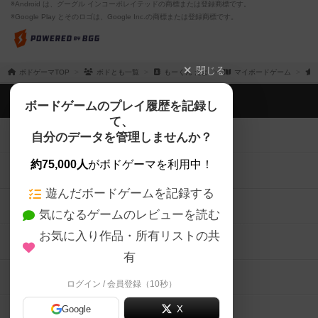
※Android は、グーグル インコーポレイテッドの商標または登録商標です。
※Google Play とそのロゴは、Google Inc.の商標または登録商標です。
閉じる
ボドゲーマTOP
ボドとも一覧
もーくん だよ
マイボードゲーム
ボドゲーマTOP
ボードゲームのプレイ履歴を記録し
て、
ボードゲームを検索する
自分のデータを管理しませんか？
約75,000人
がボドゲーマを利用中！
ボードゲームの新着レビュー
遊んだボードゲームを記録する
ボードゲーム会情報
気になるゲームのレビューを読む
お気に入り作品・所有リストの共
メカニクス特集
有
掲示板・トピックス
ログイン / 会員登録（10秒）
Google
X
ボドとも・会員一覧