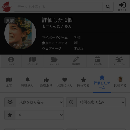
ログイン
評価した 1個
貴族
もーくん だよ さん
33個
マイボードゲーム
0件
参加コミュニティ
未設定
ウェブページ
トップ
ゲーム一覧
マイリスト
投稿履歴
ボ
ドゲ
会
コミュニティ
評価したゲ
全て
興味あり
経験あり
お気に入り
持ってる
比較する
ーム