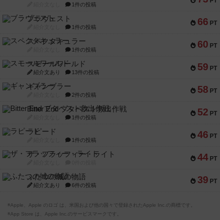
PT
紹介文なし
1件の投稿
ブラヴェスト
66
PT
紹介文なし
1件の投稿
スペクタキュラー
60
PT
紹介文なし
1件の投稿
スモールワールド
59
PT
紹介文あり
13件の投稿
ギャンブラー
58
PT
紹介文なし
2件の投稿
Bitter End ブタペスト救出作戦
52
PT
紹介文なし
1件の投稿
ラピード
46
PT
紹介文なし
1件の投稿
ザ・フラッフィー・ライト
44
PT
紹介文なし
0件の投稿
ふたつの城の物語
39
PT
紹介文あり
6件の投稿
※Apple、Apple のロゴ は、米国および他の国々で登録されたApple Inc.の商標です。
※App Store は、Apple Inc.のサービスマークです。