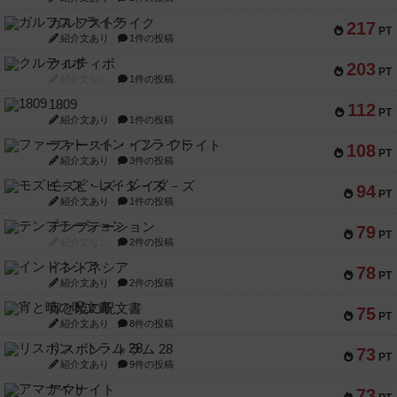
ガルフストライク
217
PT
紹介文あり
1件の投稿
クルティボ
203
PT
紹介文なし
1件の投稿
1809
112
PT
紹介文あり
1件の投稿
ファースト・イン・フライト
108
PT
紹介文あり
3件の投稿
モズビ－ズ・レイダ－ズ
94
PT
紹介文あり
1件の投稿
テンプテーション
79
PT
紹介文なし
2件の投稿
インドネシア
78
PT
紹介文あり
2件の投稿
宵と暁の呪文書
75
PT
紹介文あり
8件の投稿
リスボン・トラム 28
73
PT
紹介文あり
9件の投稿
アマナイト
73