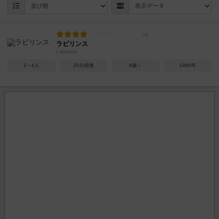
ラビリンス
Labyrinth
2～4人
20分前後
8歳～
1986年