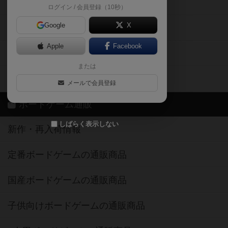
掲示板・トピックス
ログイン / 会員登録（10秒）
Google
X
ボドとも・会員一覧
Apple
Facebook
ボードゲーム業界コラム
または
ボドゲーマご利用案内
メールで会員登録
ボードゲーム通販
しばらく表示しない
新作・再入荷情報
定番ボードゲームの通販商品
国産ボードゲームの通販商品
子供向けボードゲームの通販商品