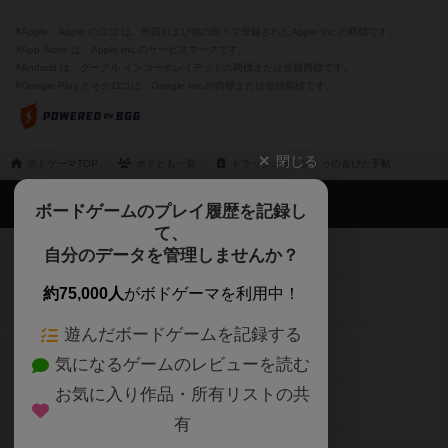
※Apple、Apple のロゴ は、米国および他の国々で登録されたApple Inc.の商標です。
※App Store は、Apple Inc.のサービスマークです。
※Android は、グーグル インコーポレイテッドの商標または登録商標です。
※Google Play とそのロゴは、Google Inc.の商標または登録商標です。
閉じる
ボドゲーマTOP
ボドとも一覧
トラッシュ＠トントゥの古びた手帖
ボドゲーマTOP
ボードゲームのプレイ履歴を記録し
て、
ボードゲームを検索する
自分のデータを管理しませんか？
約75,000人
がボドゲーマを利用中！
ボードゲームの新着レビュー
遊んだボードゲームを記録する
ボードゲーム会情報
気になるゲームのレビューを読む
お気に入り作品・所有リストの共
メカニクス特集
有