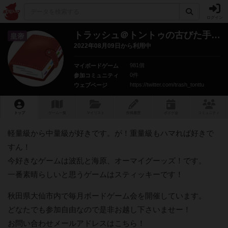
ログイン
トラッシュ＠トントゥの古びた手帖
皇帝
2022年08月09日から利用中
981個
マイボードゲーム
0件
参加コミュニティ
https://twitter.com/trash_tonttu
ウェブページ
トップ
ゲーム一覧
マイリスト
投稿履歴
ボ
ドゲ
会
コミュニティ
軽量級から中量級が好きです。が！重量級もハマれば好きで
すん！
今好きなゲームは波乱と海原、オーマイグーッズ！です。
一番素晴らしいと思うゲームはスティッキーです！
秋田県大仙市内で毎月ボードゲーム会を開催しています。
どなたでも参加自由なので是非お越し下さいませー！
お問い合わせメールアドレスはこちら！