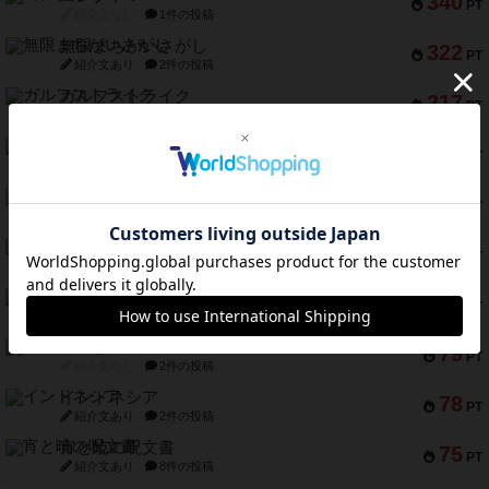
340
PT
紹介文なし
1件の投稿
無限まちがいさがし
322
PT
紹介文あり
2件の投稿
ガルフストライク
217
PT
紹介文あり
1件の投稿
クルティボ
203
PT
紹介文なし
1件の投稿
1809
112
PT
紹介文あり
1件の投稿
ファースト・イン・フライト
108
PT
紹介文あり
3件の投稿
モズビ－ズ・レイダ－ズ
94
PT
紹介文あり
1件の投稿
テンプテーション
79
PT
紹介文なし
2件の投稿
インドネシア
78
PT
紹介文あり
2件の投稿
宵と暁の呪文書
75
PT
紹介文あり
8件の投稿