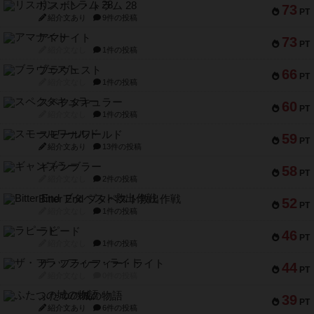
リスボン・トラム 28
73
PT
紹介文あり
9件の投稿
アマナイト
73
PT
紹介文なし
1件の投稿
ブラヴェスト
66
PT
紹介文なし
1件の投稿
スペクタキュラー
60
PT
紹介文なし
1件の投稿
スモールワールド
59
PT
紹介文あり
13件の投稿
ギャンブラー
58
PT
紹介文なし
2件の投稿
Bitter End ブタペスト救出作戦
52
PT
紹介文なし
1件の投稿
ラピード
46
PT
紹介文なし
1件の投稿
ザ・フラッフィー・ライト
44
PT
紹介文なし
0件の投稿
ふたつの城の物語
39
PT
紹介文あり
6件の投稿