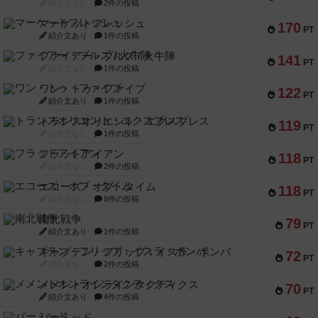
紹介文なし
2件の投稿
マーケットフレッシュ
170
PT
紹介文あり
1件の投稿
ファイアー・ブルズ / 火牛陣
141
PT
紹介文なし
1件の投稿
ワン・トゥ・ファイブ
122
PT
紹介文あり
1件の投稿
トランスオリエント・エクスプレス
119
PT
紹介文なし
1件の投稿
フラットアイアン
118
PT
紹介文なし
2件の投稿
エコーズ・オブ・タイム
118
PT
紹介文なし
8件の投稿
南北戦争
79
PT
紹介文あり
1件の投稿
キャプテン・フリップ：イスラ・ボンバ
72
PT
紹介文なし
2件の投稿
メメントオンラインタクティクス
70
PT
紹介文あり
4件の投稿
パーミッド