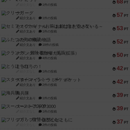
68
PT
紹介文なし
1件の投稿
クリーグ
57
PT
紹介文あり
1件の投稿
セミファイナル ～お前はまだ生きている～
53
PT
紹介文あり
1件の投稿
ふたつの街の物語
52
PT
紹介文あり
18件の投稿
クランク! ：冒険者たち（拡張）
50
PT
紹介文あり
4件の投稿
とうほうの！
42
PT
紹介文なし
1件の投稿
スターマイン・ラミー ポケット
42
PT
紹介文あり
2件の投稿
海兵隊
39
PT
紹介文あり
1件の投稿
スーパーストア3000
39
PT
紹介文なし
1件の投稿
フリップ７：復讐心とともに
37
PT
紹介文なし
2件の投稿