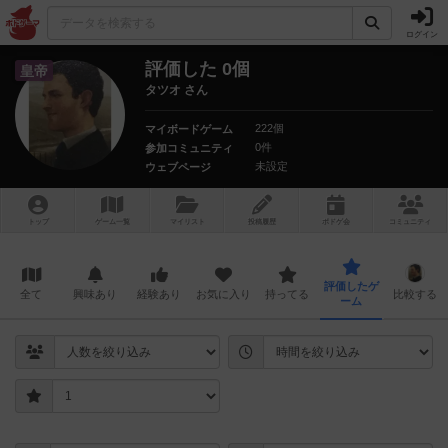
ログイン
評価した 0個
皇帝
タツオ さん
222個
マイボードゲーム
0件
参加コミュニティ
未設定
ウェブページ
トップ
ゲーム一覧
マイリスト
投稿履歴
ボ
ドゲ
会
コミュニティ
評価したゲ
全て
興味あり
経験あり
お気に入り
持ってる
比較する
ーム