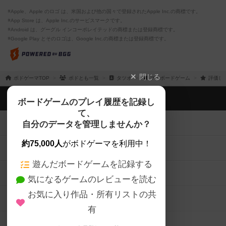
※Apple、Apple のロゴ は、米国および他の国々で登録されたApple Inc.の商標です。
※App Store は、Apple Inc.のサービスマークです。
※Android は、グーグル インコーポレイテッドの商標または登録商標です。
※Google Play とそのロゴは、Google Inc.の商標または登録商標です。
閉じる
ボドゲーマTOP
ボドとも一覧
タツオ
マイボードゲーム
評価し
ボドゲーマTOP
ボードゲームのプレイ履歴を記録し
て、
ボードゲームを検索する
自分のデータを管理しませんか？
約75,000人
がボドゲーマを利用中！
ボードゲームの新着レビュー
遊んだボードゲームを記録する
ボードゲーム会情報
気になるゲームのレビューを読む
お気に入り作品・所有リストの共
メカニクス特集
有
掲示板・トピックス