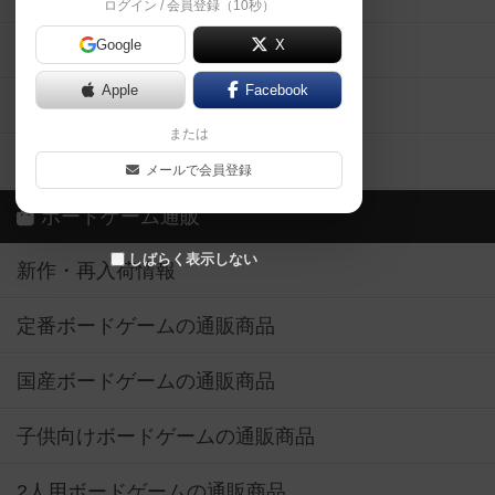
ログイン / 会員登録（10秒）
Google
X
ボドとも・会員一覧
Apple
Facebook
ボードゲーム業界コラム
または
ボドゲーマご利用案内
メールで会員登録
ボードゲーム通販
しばらく表示しない
新作・再入荷情報
定番ボードゲームの通販商品
国産ボードゲームの通販商品
子供向けボードゲームの通販商品
2人用ボードゲームの通販商品