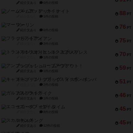
PT
紹介文あり
6件の投稿
ノームズ・アット・ナイト
88
PT
紹介文なし
1件の投稿
マーリン
76
PT
紹介文あり
6件の投稿
フラットアイアン
75
PT
紹介文なし
2件の投稿
トランスオリエント・エクスプレス
70
PT
紹介文なし
1件の投稿
アンブッシュ！：ムーブアウト！
59
PT
紹介文あり
1件の投稿
キャプテン・フリップ：イスラ・ボンバ
51
PT
紹介文なし
2件の投稿
ガルフストライク
46
PT
紹介文あり
1件の投稿
エコーズ・オブ・タイム
45
PT
紹介文なし
8件の投稿
スカルキング
45
PT
紹介文あり
12件の投稿