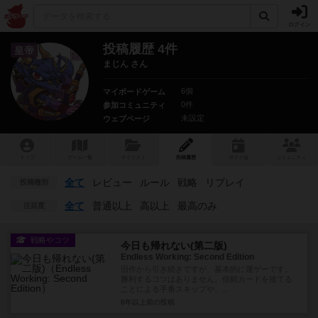
ログイン
投稿履歴 4件
皇帝
まじん さん
6個
マイボードゲーム
0件
参加コミュニティ
未設定
ウェブページ
トップ
ゲーム一覧
マイリスト
投稿履歴
ボ
ドゲ
会
コミュニティ
全て
レビュー
ルール
戦略
リプレイ
投稿種別
全て
普通以上
高以上
最高のみ
注目度
戦略やコツ
今日も帰れない(第二版)
Endless Working: Second Edition
旧作から引き続きですが、基本的に運ゲーです。
勝利するコツはありません。信頼カードを捨てる
ことによる手番スキップや、...
8年以上前
の投稿