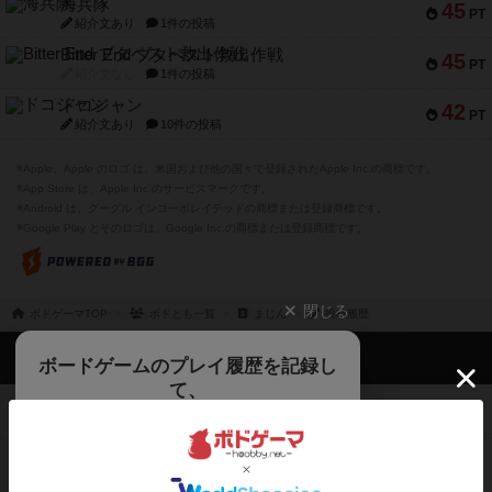
海兵隊
45
PT
紹介文あり
1件の投稿
Bitter End ブタペスト救出作戦
45
PT
紹介文なし
1件の投稿
ドコジャン
42
PT
紹介文あり
10件の投稿
※Apple、Apple のロゴ は、米国および他の国々で登録されたApple Inc.の商標です。
※App Store は、Apple Inc.のサービスマークです。
※Android は、グーグル インコーポレイテッドの商標または登録商標です。
※Google Play とそのロゴは、Google Inc.の商標または登録商標です。
閉じる
ボドゲーマTOP
ボドとも一覧
まじん
投稿履歴
ボドゲーマTOP
ボードゲームのプレイ履歴を記録し
て、
ボードゲームを検索する
自分のデータを管理しませんか？
約75,000人
がボドゲーマを利用中！
ボードゲームの新着レビュー