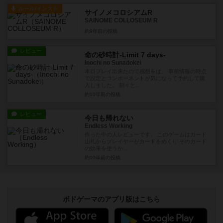
ルール/インスト
サイノメコロシアムR
SAINOME COLLOSEUM R
約9年前
の投稿
レビュー
命の砂時計-Limit 7 days-
Inochi no Sunadokei
本日プレイ出来たので感想をば。 事前情報の時点
で設定とコンポーネントが気になって予約して購
入しました。 刻々と...
約10年前
の投稿
レビュー
今日も帰れない
Endless Working
作った中の人レビューです。 このゲームはカード
山札からプレイヤーがカードをめくり そのカード
の効果を使うか...
約10年前
の投稿
ボドゲーマのアプリ版はこちら