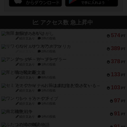
アクセス数 急上昇中
無限まちがいさがし
574
PT
紹介文あり
2件の投稿
リワイルド：サウスアメリカ
389
PT
紹介文なし
2件の投稿
アンダー・ザ・テーブラー
378
PT
紹介文あり
1件の投稿
宵と暁の呪文書
133
PT
紹介文あり
8件の投稿
セミファイナル ～お前はまだ生きている～
103
PT
紹介文あり
1件の投稿
ワン・トゥ・ファイブ
97
PT
紹介文あり
1件の投稿
南北戦争
91
PT
紹介文あり
1件の投稿
ふたつの城の物語
91