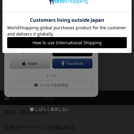
遊んだボードゲームを記録する
ボードゲーム会情報
気になるゲームのレビューを読む
お気に入り作品・所有リストの共
メカニクス特集
有
掲示板・トピックス
ログイン / 会員登録（10秒）
Google
X
ボドとも・会員一覧
Apple
Facebook
ボードゲーム業界コラム
または
ボドゲーマご利用案内
メールで会員登録
ボードゲーム通販
しばらく表示しない
新作・再入荷情報
定番ボードゲームの通販商品