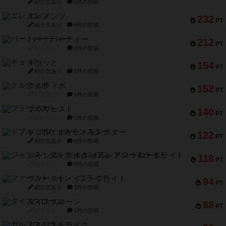
紹介文あり
1件の投稿
エレメンツ
232
PT
紹介文あり
4件の投稿
バー！パーティー
212
PT
紹介文なし
1件の投稿
ギョッと
154
PT
紹介文あり
1件の投稿
クルティボ
152
PT
紹介文なし
1件の投稿
ブラヴェスト
140
PT
紹介文なし
1件の投稿
ドブル：ポケットモンスター
122
PT
紹介文あり
4件の投稿
ジャンヌ・ダルク-オルレアン ドロー＆ライト
118
PT
紹介文なし
5件の投稿
ファースト・イン・フライト
94
PT
紹介文あり
3件の投稿
ダイススローン
88
PT
紹介文なし
1件の投稿
ガルフストライク