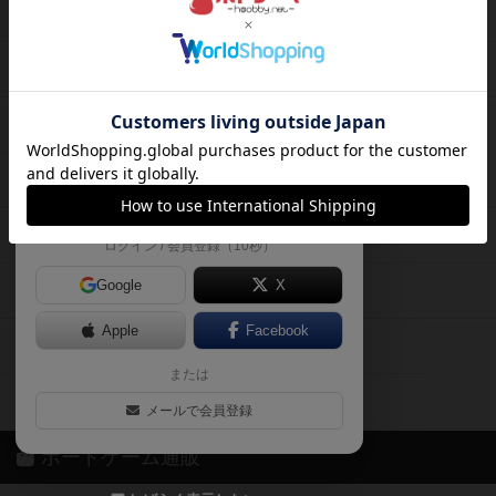
ボードゲームを検索する
自分のデータを管理しませんか？
約75,000人
がボドゲーマを利用中！
ボードゲームの新着レビュー
遊んだボードゲームを記録する
ボードゲーム会情報
気になるゲームのレビューを読む
お気に入り作品・所有リストの共
メカニクス特集
有
掲示板・トピックス
ログイン / 会員登録（10秒）
Google
X
ボドとも・会員一覧
Apple
Facebook
ボードゲーム業界コラム
または
ボドゲーマご利用案内
メールで会員登録
ボードゲーム通販