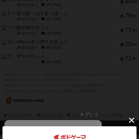
80
PT
紹介文あり
1件の投稿
モズビ－ズ・レイダ－ズ
79
PT
紹介文あり
1件の投稿
リー対グラント
77
PT
紹介文あり
1件の投稿
ブレーキング・アウェイ
75
PT
紹介文あり
4件の投稿
ザ・フラッド
71
PT
紹介文なし
1件の投稿
※Apple、Apple のロゴ は、米国および他の国々で登録されたApple Inc.の商標です。
※App Store は、Apple Inc.のサービスマークです。
※Android は、グーグル インコーポレイテッドの商標または登録商標です。
※Google Play とそのロゴは、Google Inc.の商標または登録商標です。
閉じる
ボドゲーマTOP
ボドとも一覧
まじん
ボードゲーム会の履歴
ボドゲーマTOP
ボードゲームのプレイ履歴を記録し
て、