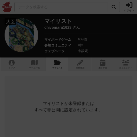
ログイン
マイリスト
大臣
chiyomaru1623 さん
639個
マイボードゲーム
0件
参加コミュニティ
未設定
ウェブページ
トップ
ゲーム一覧
マイリスト
投稿履歴
ボ
ドゲ
会
コミュニティ
マイリストが未登録または
すべて非公開に設定されています。