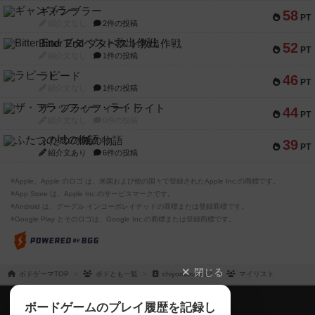
ギャンブラー
58
PT
紹介文なし
2件の投稿
Bitter End ブタペスト救出作戦
52
PT
紹介文なし
1件の投稿
ラピード
46
PT
紹介文なし
1件の投稿
ザ・フラッフィー・ライト
44
PT
紹介文なし
0件の投稿
ふたつの城の物語
39
PT
紹介文あり
6件の投稿
※Apple、Apple のロゴ は、米国および他の国々で登録されたApple Inc.の商標です。
※App Store は、Apple Inc.のサービスマークです。
※Android は、グーグル インコーポレイテッドの商標または登録商標です。
※Google Play とそのロゴは、Google Inc.の商標または登録商標です。
閉じる
ボドゲーマTOP
ボドとも一覧
chiyomaru1623
マイリスト
ボドゲーマTOP
ボードゲームのプレイ履歴を記録し