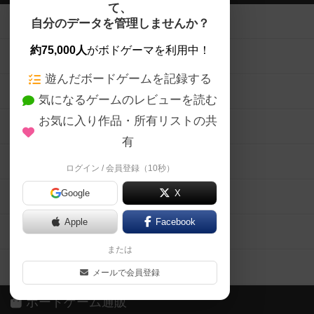
て、
ボードゲームを検索する
自分のデータを管理しませんか？
約75,000人
がボドゲーマを利用中！
ボードゲームの新着レビュー
遊んだボードゲームを記録する
ボードゲーム会情報
気になるゲームのレビューを読む
お気に入り作品・所有リストの共
メカニクス特集
有
掲示板・トピックス
ログイン / 会員登録（10秒）
Google
X
ボドとも・会員一覧
Apple
Facebook
ボードゲーム業界コラム
または
ボドゲーマご利用案内
メールで会員登録
ボードゲーム通販