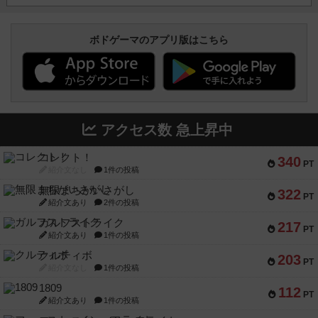
ボドゲーマのアプリ版はこちら
アクセス数 急上昇中
コレクト！
340
PT
紹介文なし
1件の投稿
無限まちがいさがし
322
PT
紹介文あり
2件の投稿
ガルフストライク
217
PT
紹介文あり
1件の投稿
クルティボ
203
PT
紹介文なし
1件の投稿
1809
112
PT
紹介文あり
1件の投稿