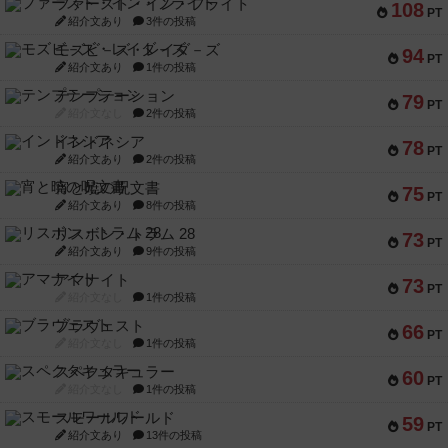
ファースト・イン・フライト
108
PT
紹介文あり
3件の投稿
モズビ－ズ・レイダ－ズ
94
PT
紹介文あり
1件の投稿
テンプテーション
79
PT
紹介文なし
2件の投稿
インドネシア
78
PT
紹介文あり
2件の投稿
宵と暁の呪文書
75
PT
紹介文あり
8件の投稿
リスボン・トラム 28
73
PT
紹介文あり
9件の投稿
アマナイト
73
PT
紹介文なし
1件の投稿
ブラヴェスト
66
PT
紹介文なし
1件の投稿
スペクタキュラー
60
PT
紹介文なし
1件の投稿
スモールワールド
59
PT
紹介文あり
13件の投稿