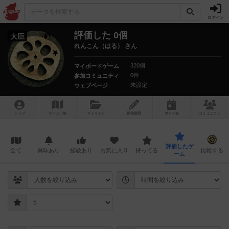
ログイン
評価した 0個
大臣
れんこん（はる） さん
320個
マイボードゲーム
0件
参加コミュニティ
未設定
ウェブページ
トップ
ゲーム一覧
マイリスト
投稿履歴
ボ
ドゲ
会
コミュニティ
評価したゲ
全て
興味あり
経験あり
お気に入り
持ってる
比較する
ーム