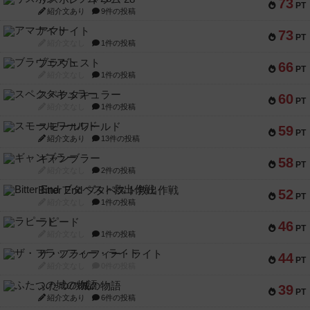
73
PT
紹介文あり
9件の投稿
アマナイト
73
PT
紹介文なし
1件の投稿
ブラヴェスト
66
PT
紹介文なし
1件の投稿
スペクタキュラー
60
PT
紹介文なし
1件の投稿
スモールワールド
59
PT
紹介文あり
13件の投稿
ギャンブラー
58
PT
紹介文なし
2件の投稿
Bitter End ブタペスト救出作戦
52
PT
紹介文なし
1件の投稿
ラピード
46
PT
紹介文なし
1件の投稿
ザ・フラッフィー・ライト
44
PT
紹介文なし
0件の投稿
ふたつの城の物語
39
PT
紹介文あり
6件の投稿