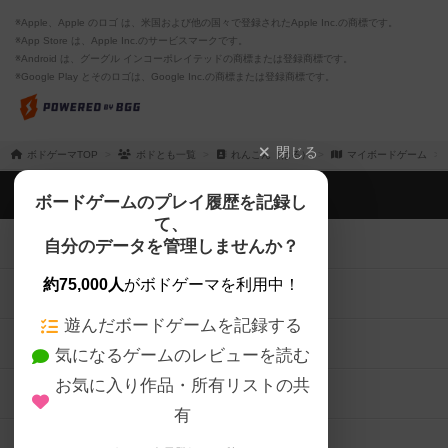
※Apple、Apple のロゴ は、米国および他の国々で登録されたApple Inc.の商標です。
※App Store は、Apple Inc.のサービスマークです。
※Android は、グーグル インコーポレイテッドの商標または登録商標です。
※Google Play とそのロゴは、Google Inc.の商標または登録商標です。
閉じる
ボドゲーマTOP
ボドとも一覧
れんこん（はる）
マイボードゲーム
ボドゲーマTOP
ボードゲームのプレイ履歴を記録し
て、
ボードゲームを検索する
自分のデータを管理しませんか？
約75,000人
がボドゲーマを利用中！
ボードゲームの新着レビュー
遊んだボードゲームを記録する
ボードゲーム会情報
気になるゲームのレビューを読む
お気に入り作品・所有リストの共
メカニクス特集
有
掲示板・トピックス