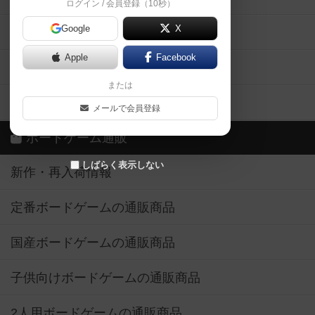
ログイン / 会員登録（10秒）
Google
X
ボドとも・会員一覧
Apple
Facebook
ボードゲーム業界コラム
または
ボドゲーマご利用案内
メールで会員登録
ボードゲーム通販
しばらく表示しない
新作・再入荷情報
定番ボードゲームの通販商品
国産ボードゲームの通販商品
子供向けボードゲームの通販商品
2人用ボードゲームの通販商品