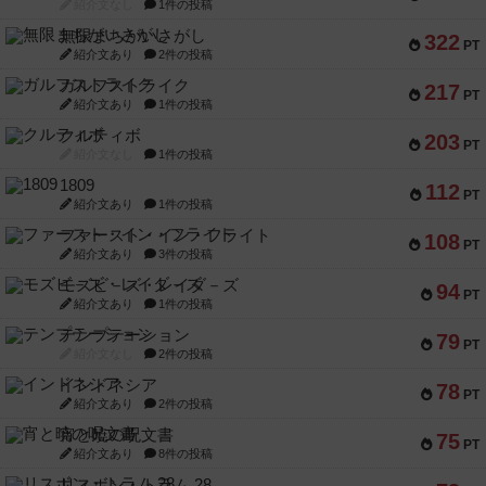
紹介文なし
1件の投稿
無限まちがいさがし
322
PT
紹介文あり
2件の投稿
ガルフストライク
217
PT
紹介文あり
1件の投稿
クルティボ
203
PT
紹介文なし
1件の投稿
1809
112
PT
紹介文あり
1件の投稿
ファースト・イン・フライト
108
PT
紹介文あり
3件の投稿
モズビ－ズ・レイダ－ズ
94
PT
紹介文あり
1件の投稿
テンプテーション
79
PT
紹介文なし
2件の投稿
インドネシア
78
PT
紹介文あり
2件の投稿
宵と暁の呪文書
75
PT
紹介文あり
8件の投稿
リスボン・トラム 28