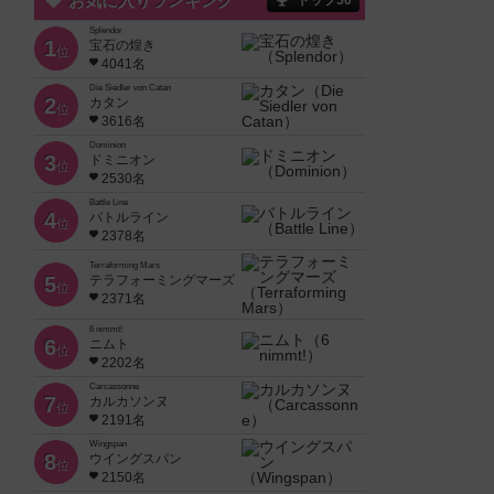
お気に入りランキング
トップ50
Splendor
1
宝石の煌き
位
4041名
Die Siedler von Catan
2
カタン
位
3616名
Dominion
3
ドミニオン
位
2530名
Battle Line
4
バトルライン
位
2378名
Terraforming Mars
5
テラフォーミングマーズ
位
2371名
6 nimmt!
6
ニムト
位
2202名
Carcassonne
7
カルカソンヌ
位
2191名
Wingspan
8
ウイングスパン
位
2150名