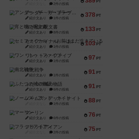
389
PT
紹介文なし
2件の投稿
アンダー・ザ・テーブラー
378
PT
紹介文あり
1件の投稿
宵と暁の呪文書
133
PT
紹介文あり
8件の投稿
セミファイナル ～お前はまだ生きている～
103
PT
紹介文あり
1件の投稿
ワン・トゥ・ファイブ
97
PT
紹介文あり
1件の投稿
南北戦争
91
PT
紹介文あり
1件の投稿
ふたつの城の物語
91
PT
紹介文あり
6件の投稿
ノームズ・アット・ナイト
88
PT
紹介文なし
1件の投稿
マーリン
76
PT
紹介文あり
6件の投稿
フラットアイアン
75
PT
紹介文なし
2件の投稿