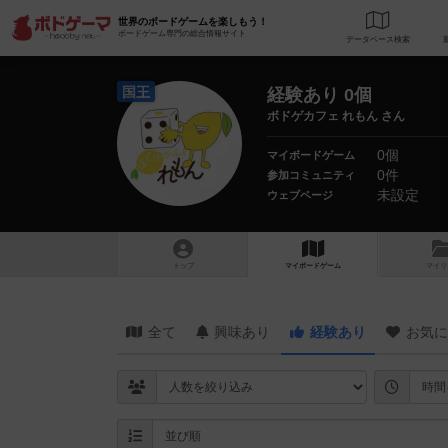
世界のボードゲームを楽しもう！
ボードゲーム専門の総合情報サイト
データベース
検
国王
経験あり 0個
ボドゲカフェ れもん さん
0個
マイボードゲーム
0件
参加コミュニティ
未設定
ウェブページ
トップ
マイボードゲーム
マイリ
全て
興味あり
経験あり
お気に