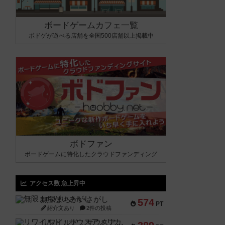
ボードゲームカフェ一覧
ボドゲが遊べる店舗を全国500店舗以上掲載中
ボドファン
ボードゲームに特化したクラウドファンディング
アクセス数 急上昇中
無限まちがいさがし
574
PT
紹介文あり
2件の投稿
リワイルド：サウスアメリカ