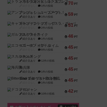
トランスオリエント・エクスプレス
70
PT
紹介文なし
1件の投稿
アンブッシュ！：ムーブアウト！
59
PT
紹介文あり
1件の投稿
キャプテン・フリップ：イスラ・ボンバ
51
PT
紹介文なし
2件の投稿
ガルフストライク
46
PT
紹介文あり
1件の投稿
エコーズ・オブ・タイム
45
PT
紹介文なし
8件の投稿
スカルキング
45
PT
紹介文あり
12件の投稿
海兵隊
45
PT
紹介文あり
1件の投稿
Bitter End ブタペスト救出作戦
45
PT
紹介文なし
1件の投稿
ドコジャン
42
PT
紹介文あり
10件の投稿