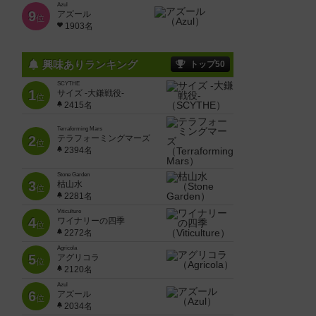
Azul
9
アズール
位
1903名
興味ありランキング
トップ50
SCYTHE
1
サイズ -大鎌戦役-
位
2415名
Terraforming Mars
2
テラフォーミングマーズ
位
2394名
Stone Garden
3
枯山水
位
2281名
Viticulture
4
ワイナリーの四季
位
2272名
Agricola
5
アグリコラ
位
2120名
Azul
6
アズール
位
2034名