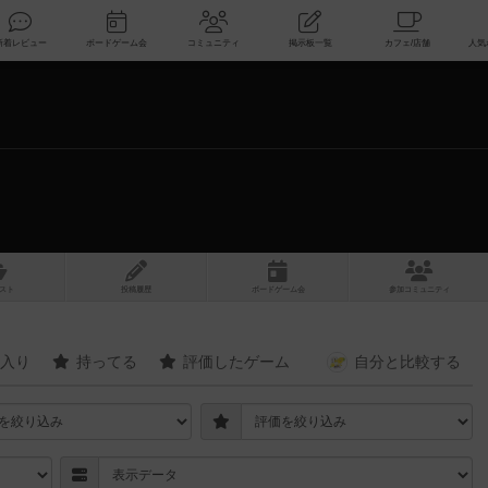
索
新着レビュー
ボードゲーム会
コミュニティ
掲示板一覧
スト
投稿履歴
ボ
ー
ドゲ
ーム
会
参加
コミュニティ
入り
持ってる
評価したゲーム
自分と
比較する