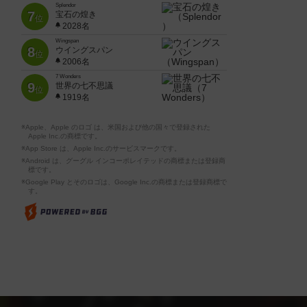
Splendor
7
宝石の煌き
位
2028名
Wingspan
8
ウイングスパン
位
2006名
7 Wonders
9
世界の七不思議
位
1919名
※Apple、Apple のロゴ は、米国および他の国々で登録された
Apple Inc.の商標です。
※App Store は、Apple Inc.のサービスマークです。
※Android は、グーグル インコーポレイテッドの商標または登録商
標です。
※Google Play とそのロゴは、Google Inc.の商標または登録商標で
す。