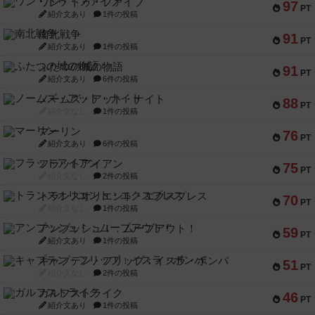
ワン・トゥ・ファイブ
97
PT
紹介文あり
1件の投稿
南北戦争
91
PT
紹介文あり
1件の投稿
ふたつの城の物語
91
PT
紹介文あり
6件の投稿
ノームズ・アット・ナイト
88
PT
紹介文なし
1件の投稿
マーリン
76
PT
紹介文あり
6件の投稿
フラットアイアン
75
PT
紹介文なし
2件の投稿
トランスオリエント・エクスプレス
70
PT
紹介文なし
1件の投稿
アンブッシュ！：ムーブアウト！
59
PT
紹介文あり
1件の投稿
キャプテン・フリップ：イスラ・ボンバ
51
PT
紹介文なし
2件の投稿
ガルフストライク
46
PT
紹介文あり
1件の投稿