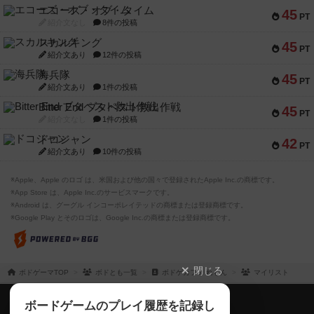
エコーズ・オブ・タイム
45
PT
紹介文なし
8件の投稿
スカルキング
45
PT
紹介文あり
12件の投稿
海兵隊
45
PT
紹介文あり
1件の投稿
Bitter End ブタペスト救出作戦
45
PT
紹介文なし
1件の投稿
ドコジャン
42
PT
紹介文あり
10件の投稿
※Apple、Apple のロゴ は、米国および他の国々で登録されたApple Inc.の商標です。
※App Store は、Apple Inc.のサービスマークです。
※Android は、グーグル インコーポレイテッドの商標または登録商標です。
※Google Play とそのロゴは、Google Inc.の商標または登録商標です。
閉じる
ボドゲーマTOP
ボドとも一覧
ボドゲカフェ れもん
マイリスト
ボドゲーマTOP
ボードゲームのプレイ履歴を記録し