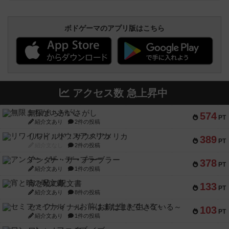
ボドゲーマのアプリ版はこちら
アクセス数 急上昇中
無限まちがいさがし
574
PT
紹介文あり
2件の投稿
リワイルド：サウスアメリカ
389
PT
紹介文なし
2件の投稿
アンダー・ザ・テーブラー
378
PT
紹介文あり
1件の投稿
宵と暁の呪文書
133
PT
紹介文あり
8件の投稿
セミファイナル ～お前はまだ生きている～
103
PT
紹介文あり
1件の投稿