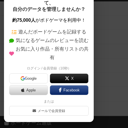
て、
ボードゲームを検索する
自分のデータを管理しませんか？
約75,000人
がボドゲーマを利用中！
ボードゲームの新着レビュー
遊んだボードゲームを記録する
ボードゲーム会情報
気になるゲームのレビューを読む
お気に入り作品・所有リストの共
メカニクス特集
有
掲示板・トピックス
ログイン / 会員登録（10秒）
Google
X
ボドとも・会員一覧
Apple
Facebook
ボードゲーム業界コラム
または
ボドゲーマご利用案内
メールで会員登録
ボードゲーム通販