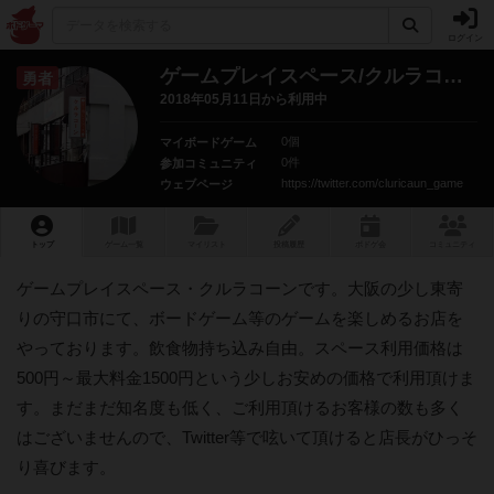
ログイン
ゲームプレイスペース/クルラコーン
勇者
2018年05月11日から利用中
0個
マイボードゲーム
0件
参加コミュニティ
https://twitter.com/cluricaun_game
ウェブページ
トップ
ゲーム一覧
マイリスト
投稿履歴
ボ
ドゲ
会
コミュニティ
ゲームプレイスペース・クルラコーンです。大阪の少し東寄
りの守口市にて、ボードゲーム等のゲームを楽しめるお店を
やっております。飲食物持ち込み自由。スペース利用価格は
500円～最大料金1500円という少しお安めの価格で利用頂けま
す。まだまだ知名度も低く、ご利用頂けるお客様の数も多く
はございませんので、Twitter等で呟いて頂けると店長がひっそ
り喜びます。