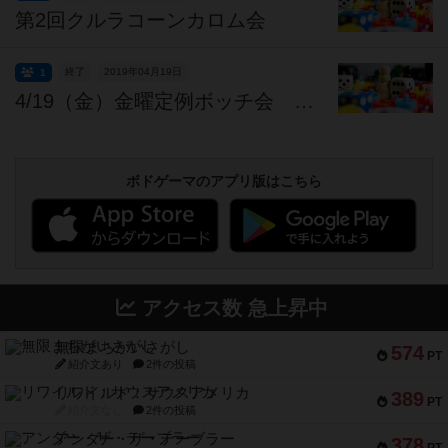
第2回クルラコーンカロム会
終了
2019年04月19日
1
4/19（金）金曜定例ボッチ会 【マフィオズー】参加者募集中。
ボドゲーマのアプリ版はこちら
アクセス数 急上昇中
無限まちがいさがし
574
PT
紹介文あり
2件の投稿
リワイルド：サウスアメリカ
389
PT
紹介文なし
2件の投稿
アンダー・ザ・テーブラー
378