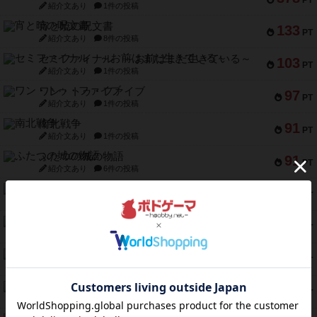
PT
紹介文あり
1件の投稿
宵と暁の呪文書
133
PT
紹介文あり
8件の投稿
セミファイナル ～お前はまだ生きている～
103
PT
紹介文あり
1件の投稿
ワン・トゥ・ファイブ
97
PT
紹介文あり
1件の投稿
南北戦争
91
PT
紹介文あり
1件の投稿
ふたつの城の物語
91
PT
紹介文あり
6件の投稿
ノームズ・アット・ナイト
88
PT
紹介文なし
1件の投稿
マーリン
76
PT
紹介文あり
6件の投稿
フラットアイアン
75
PT
紹介文なし
2件の投稿
トランスオリエント・エクスプレス
70
PT
紹介文なし
1件の投稿