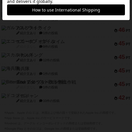
アンブッシュ！：ムーブアウト！
59
PT
紹介文あり
1件の投稿
キャプテン・フリップ：イスラ・ボンバ
51
PT
紹介文なし
2件の投稿
ガルフストライク
46
PT
紹介文あり
1件の投稿
エコーズ・オブ・タイム
45
PT
紹介文なし
8件の投稿
スカルキング
45
PT
紹介文あり
12件の投稿
海兵隊
45
PT
紹介文あり
1件の投稿
Bitter End ブタペスト救出作戦
45
PT
紹介文なし
1件の投稿
ドコジャン
42
PT
紹介文あり
10件の投稿
※Apple、Apple のロゴ は、米国および他の国々で登録されたApple Inc.の商標です。
※App Store は、Apple Inc.のサービスマークです。
※Android は、グーグル インコーポレイテッドの商標または登録商標です。
※Google Play とそのロゴは、Google Inc.の商標または登録商標です。