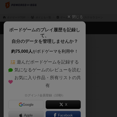
閉じる
ボドゲーマTOP
ボドとも一覧
ゲームプレイスペース/クルラコーン
ボドゲーマTOP
ボードゲームのプレイ履歴を記録し
て、
ボードゲームを検索する
自分のデータを管理しませんか？
約75,000人
がボドゲーマを利用中！
ボードゲームの新着レビュー
遊んだボードゲームを記録する
ボードゲーム会情報
気になるゲームのレビューを読む
お気に入り作品・所有リストの共
メカニクス特集
有
掲示板・トピックス
ログイン / 会員登録（10秒）
Google
X
ボドとも・会員一覧
Apple
Facebook