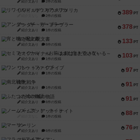
紹介文あり
2件の投稿
リワイルド：サウスアメリカ
389
PT
紹介文なし
2件の投稿
アンダー・ザ・テーブラー
378
PT
紹介文あり
1件の投稿
宵と暁の呪文書
133
PT
紹介文あり
8件の投稿
セミファイナル ～お前はまだ生きている～
103
PT
紹介文あり
1件の投稿
ワン・トゥ・ファイブ
97
PT
紹介文あり
1件の投稿
南北戦争
91
PT
紹介文あり
1件の投稿
ふたつの城の物語
91
PT
紹介文あり
6件の投稿
ノームズ・アット・ナイト
88
PT
紹介文なし
1件の投稿
マーリン
76
PT
紹介文あり
6件の投稿
フラットアイアン