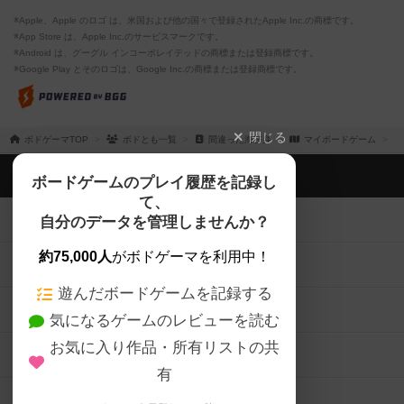
※Apple、Apple のロゴ は、米国および他の国々で登録されたApple Inc.の商標です。
※App Store は、Apple Inc.のサービスマークです。
※Android は、グーグル インコーポレイテッドの商標または登録商標です。
※Google Play とそのロゴは、Google Inc.の商標または登録商標です。
閉じる
ボドゲーマTOP
ボドとも一覧
間違った海苔弁
マイボードゲーム
ボドゲーマTOP
ボードゲームのプレイ履歴を記録し
て、
ボードゲームを検索する
自分のデータを管理しませんか？
約75,000人
がボドゲーマを利用中！
ボードゲームの新着レビュー
遊んだボードゲームを記録する
ボードゲーム会情報
気になるゲームのレビューを読む
お気に入り作品・所有リストの共
メカニクス特集
有
掲示板・トピックス