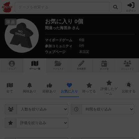
ログイン
お気に入り 0個
隊長
間違った海苔弁 さん
6個
マイボードゲーム
0件
参加コミュニティ
未設定
ウェブページ
トップ
ゲーム一覧
マイリスト
投稿履歴
ボ
ドゲ
会
コミュニティ
評価したゲ
全て
興味あり
経験あり
お気に入り
持ってる
比較する
ーム