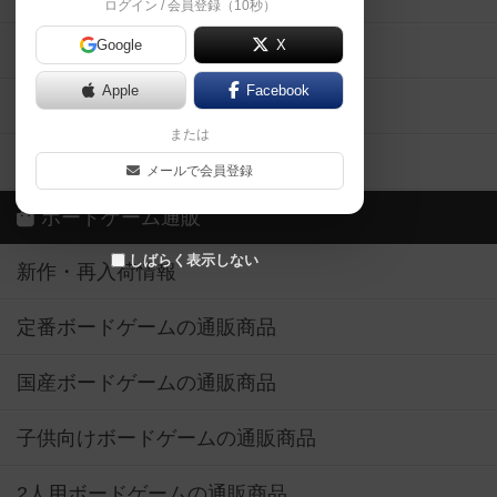
ログイン / 会員登録（10秒）
Google
X
ボドとも・会員一覧
Apple
Facebook
ボードゲーム業界コラム
または
ボドゲーマご利用案内
メールで会員登録
ボードゲーム通販
しばらく表示しない
新作・再入荷情報
定番ボードゲームの通販商品
国産ボードゲームの通販商品
子供向けボードゲームの通販商品
2人用ボードゲームの通販商品