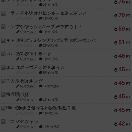
75
PT
紹介文なし
2件の投稿
トランスオリエント・エクスプレス
70
PT
紹介文なし
1件の投稿
アンブッシュ！：ムーブアウト！
59
PT
紹介文あり
1件の投稿
キャプテン・フリップ：イスラ・ボンバ
51
PT
紹介文なし
2件の投稿
ガルフストライク
46
PT
紹介文あり
1件の投稿
エコーズ・オブ・タイム
45
PT
紹介文なし
8件の投稿
スカルキング
45
PT
紹介文あり
12件の投稿
海兵隊
45
PT
紹介文あり
1件の投稿
Bitter End ブタペスト救出作戦
45
PT
紹介文なし
1件の投稿
ドコジャン
42
PT
紹介文あり
10件の投稿