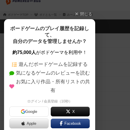
閉じる
ボドゲーマTOP
ボドとも一覧
みーぷるらんど店長
ボドゲーマTOP
ボードゲームのプレイ履歴を記録し
て、
ボードゲームを検索する
自分のデータを管理しませんか？
約75,000人
がボドゲーマを利用中！
ボードゲームの新着レビュー
遊んだボードゲームを記録する
ボードゲーム会情報
気になるゲームのレビューを読む
お気に入り作品・所有リストの共
メカニクス特集
有
掲示板・トピックス
ログイン / 会員登録（10秒）
Google
X
ボドとも・会員一覧
Apple
Facebook
ボードゲーム業界コラム