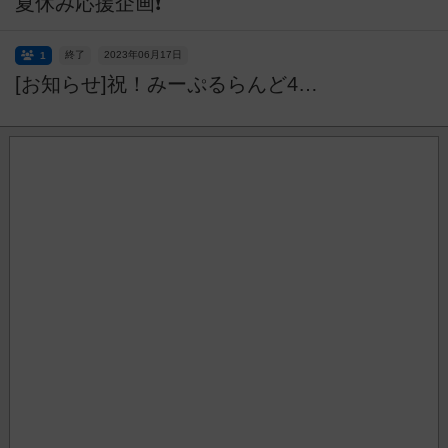
夏休み応援企画❗
終了
2023年06月17日
1
[お知らせ]祝！みーぷるらんど4周年！