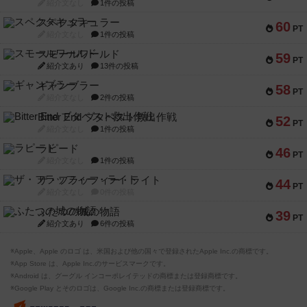
紹介文なし
1件の投稿
スペクタキュラー
60
PT
紹介文なし
1件の投稿
スモールワールド
59
PT
紹介文あり
13件の投稿
ギャンブラー
58
PT
紹介文なし
2件の投稿
Bitter End ブタペスト救出作戦
52
PT
紹介文なし
1件の投稿
ラピード
46
PT
紹介文なし
1件の投稿
ザ・フラッフィー・ライト
44
PT
紹介文なし
0件の投稿
ふたつの城の物語
39
PT
紹介文あり
6件の投稿
※Apple、Apple のロゴ は、米国および他の国々で登録されたApple Inc.の商標です。
※App Store は、Apple Inc.のサービスマークです。
※Android は、グーグル インコーポレイテッドの商標または登録商標です。
※Google Play とそのロゴは、Google Inc.の商標または登録商標です。