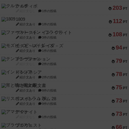
クルティボ
203
PT
紹介文なし
1件の投稿
1809
112
PT
紹介文あり
1件の投稿
ファースト・イン・フライト
108
PT
紹介文あり
3件の投稿
モズビ－ズ・レイダ－ズ
94
PT
紹介文あり
1件の投稿
テンプテーション
79
PT
紹介文なし
2件の投稿
インドネシア
78
PT
紹介文あり
2件の投稿
宵と暁の呪文書
75
PT
紹介文あり
8件の投稿
リスボン・トラム 28
73
PT
紹介文あり
9件の投稿
アマナイト
73
PT
紹介文なし
1件の投稿
ブラヴェスト
66
PT