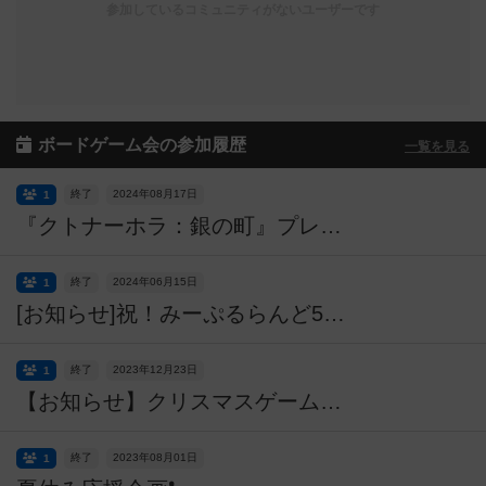
参加しているコミュニティがないユーザーです
ボードゲーム会の参加履歴
一覧を見る
終了
2024年08月17日
1
『クトナーホラ：銀の町』プレイイベント【Playhobbyjapan】
終了
2024年06月15日
1
[お知らせ]祝！みーぷるらんど5周年！
終了
2023年12月23日
1
【お知らせ】クリスマスゲーム大会＆ビンゴ大会
終了
2023年08月01日
1