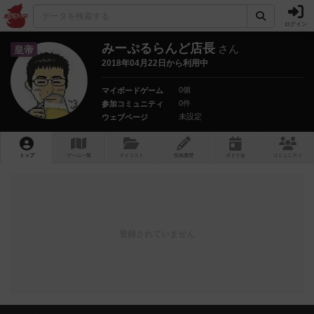
ログイン
みーぷるらんど店長
さん
皇帝
2018年04月22日から利用中
0個
マイボードゲーム
0件
参加コミュニティ
未設定
ウェブページ
トップ
ゲーム一覧
マイリスト
投稿履歴
ボ
ドゲ
会
コミュニティ
登録されていません