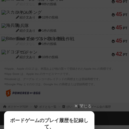
45
PT
紹介文なし
8件の投稿
スカルキング
45
PT
紹介文あり
12件の投稿
海兵隊
45
PT
紹介文あり
1件の投稿
Bitter End ブタペスト救出作戦
45
PT
紹介文なし
1件の投稿
ドコジャン
42
PT
紹介文あり
10件の投稿
※Apple、Apple のロゴ は、米国および他の国々で登録されたApple Inc.の商標です。
※App Store は、Apple Inc.のサービスマークです。
※Android は、グーグル インコーポレイテッドの商標または登録商標です。
※Google Play とそのロゴは、Google Inc.の商標または登録商標です。
閉じる
ボドゲーマTOP
ボドとも一覧
ぴい
ボードゲーム会の履歴
ボドゲーマTOP
ボードゲームのプレイ履歴を記録し
て、