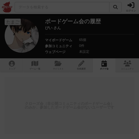
ログイン
ボードゲーム会の履歴
たまご
ぴい さん
65個
マイボードゲーム
0件
参加コミュニティ
未設定
ウェブページ
トップ
ゲーム一覧
マイリスト
投稿履歴
ボ
ドゲ
会
コミュニティ
クローズ会（非公開コミュニティのボードゲーム会）
のみか、参加したボードゲーム会がないユーザーです