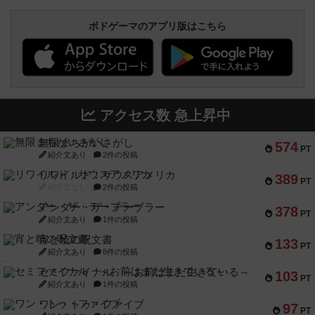
ボドゲーマのアプリ版はこちら
アクセス数 急上昇中
無限まちがいさがし
574
PT
紹介文あり
2件の投稿
リワイルド：サウスアメリカ
389
PT
紹介文なし
2件の投稿
アンダー・ザ・テーブラー
378
PT
紹介文あり
1件の投稿
宵と暁の呪文書
133
PT
紹介文あり
8件の投稿
セミファイナル ～お前はまだ生きている～
103
PT
紹介文あり
1件の投稿
ワン・トゥ・ファイブ
97
PT