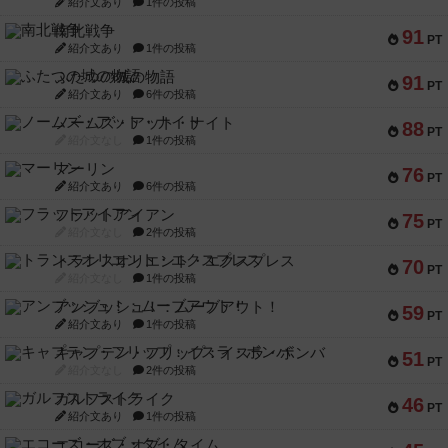
紹介文あり
1件の投稿
南北戦争
91
PT
紹介文あり
1件の投稿
ふたつの城の物語
91
PT
紹介文あり
6件の投稿
ノームズ・アット・ナイト
88
PT
紹介文なし
1件の投稿
マーリン
76
PT
紹介文あり
6件の投稿
フラットアイアン
75
PT
紹介文なし
2件の投稿
トランスオリエント・エクスプレス
70
PT
紹介文なし
1件の投稿
アンブッシュ！：ムーブアウト！
59
PT
紹介文あり
1件の投稿
キャプテン・フリップ：イスラ・ボンバ
51
PT
紹介文なし
2件の投稿
ガルフストライク
46
PT
紹介文あり
1件の投稿
エコーズ・オブ・タイム