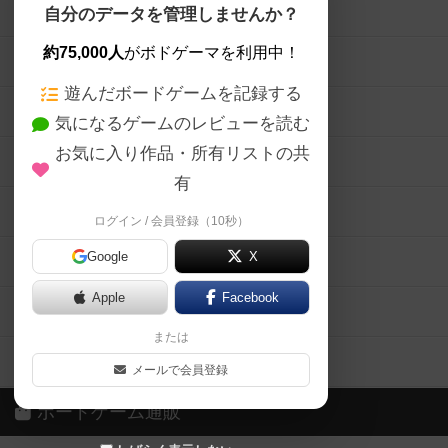
ボードゲームを検索する
自分のデータを管理しませんか？
約75,000人
がボドゲーマを利用中！
ボードゲームの新着レビュー
遊んだボードゲームを記録する
ボードゲーム会情報
気になるゲームのレビューを読む
お気に入り作品・所有リストの共
メカニクス特集
有
掲示板・トピックス
ログイン / 会員登録（10秒）
Google
X
ボドとも・会員一覧
Apple
Facebook
ボードゲーム業界コラム
または
ボドゲーマご利用案内
メールで会員登録
ボードゲーム通販