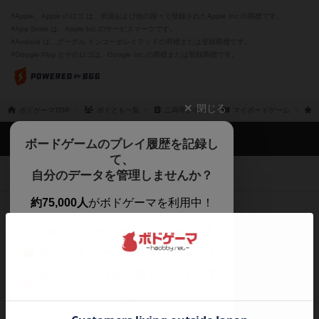
※Apple、Apple のロゴ は、米国および他の国々で登録されたApple Inc.の商標です。
※App Store は、Apple Inc.のサービスマークです。
※Android は、グーグル インコーポレイテッドの商標または登録商標です。
※Google Play とそのロゴは、Google Inc.の商標または登録商標です。
閉じる
ボドゲーマTOP
ボドとも一覧
二両亭かるた
マイボードゲーム
ボドゲーマTOP
ボードゲームのプレイ履歴を記録し
て、
ボードゲームを検索する
自分のデータを管理しませんか？
約75,000人
がボドゲーマを利用中！
ボードゲームの新着レビュー
遊んだボードゲームを記録する
ボードゲーム会情報
気になるゲームのレビューを読む
お気に入り作品・所有リストの共
メカニクス特集
有
掲示板・トピックス