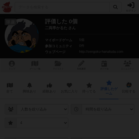
ログイン
評価した 0個
隊長
二両亭かるた さん
5個
マイボードゲーム
0件
参加コミュニティ
http://sengoku-hanafuda.com
ウェブページ
トップ
ゲーム一覧
マイリスト
投稿履歴
ボ
ドゲ
会
コミュニティ
評価したゲ
全て
興味あり
経験あり
お気に入り
持ってる
比較する
ーム