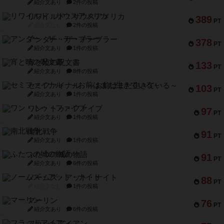
紹介文あり
2件の投稿
リワイルド：サウスアメリカ
389
PT
紹介文なし
2件の投稿
アンダー・ザ・テーブラー
378
PT
紹介文あり
1件の投稿
宵と暁の呪文書
133
PT
紹介文あり
8件の投稿
セミファイナル ～お前はまだ生きている～
103
PT
紹介文あり
1件の投稿
ワン・トゥ・ファイブ
97
PT
紹介文あり
1件の投稿
南北戦争
91
PT
紹介文あり
1件の投稿
ふたつの城の物語
91
PT
紹介文あり
6件の投稿
ノームズ・アット・ナイト
88
PT
紹介文なし
1件の投稿
マーリン
76
PT
紹介文あり
6件の投稿
フラットアイアン