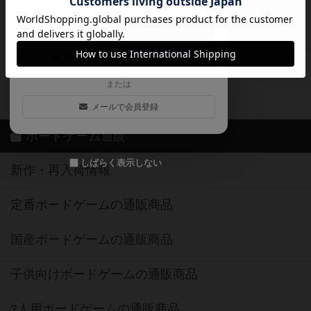
ログイン / 会員登録（10秒）
Google
X
ボドとも・会員一覧
Apple
Facebook
ボードゲーム業界コラム
または
ボドゲーマご利用案内
メールで会員登録
ボードゲーム通販
しばらく表示しない
新作・再入荷情報
定番ボードゲームの通販商品
国産ボードゲームの通販商品
子供向けボードゲームの通販商品
2人用ボードゲームの通販商品