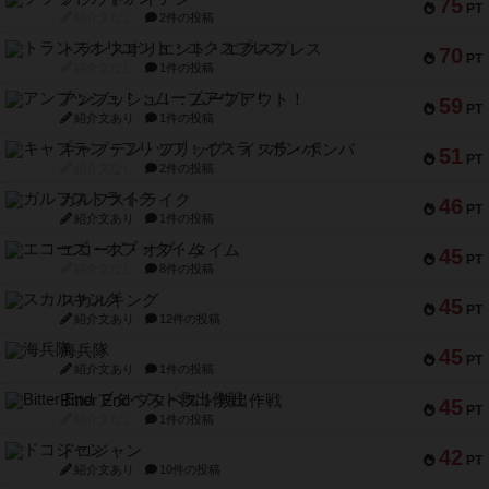
75
PT
紹介文なし
2件の投稿
トランスオリエント・エクスプレス
70
PT
紹介文なし
1件の投稿
アンブッシュ！：ムーブアウト！
59
PT
紹介文あり
1件の投稿
キャプテン・フリップ：イスラ・ボンバ
51
PT
紹介文なし
2件の投稿
ガルフストライク
46
PT
紹介文あり
1件の投稿
エコーズ・オブ・タイム
45
PT
紹介文なし
8件の投稿
スカルキング
45
PT
紹介文あり
12件の投稿
海兵隊
45
PT
紹介文あり
1件の投稿
Bitter End ブタペスト救出作戦
45
PT
紹介文なし
1件の投稿
ドコジャン
42
PT
紹介文あり
10件の投稿