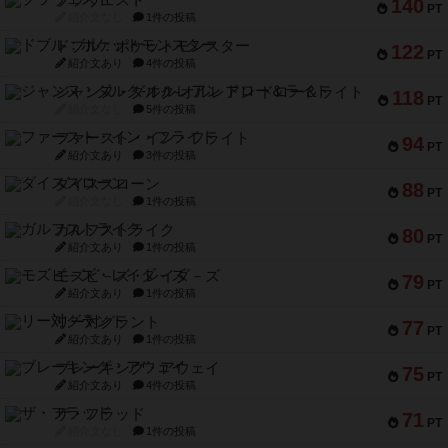
ブラヴェスト
140
PT
紹介文なし
1件の投稿
ドブル：ポケットモンスター
122
PT
紹介文あり
4件の投稿
ジャンヌ・ダルク-オルレアン ドロー＆ライト
118
PT
紹介文なし
5件の投稿
ファースト・イン・フライト
94
PT
紹介文あり
3件の投稿
ダイススローン
88
PT
紹介文なし
1件の投稿
ガルフストライク
80
PT
紹介文あり
1件の投稿
モズビ－ズ・レイダ－ズ
79
PT
紹介文あり
1件の投稿
リー対グラント
77
PT
紹介文あり
1件の投稿
ブレーキング・アウェイ
75
PT
紹介文あり
4件の投稿
ザ・フラッド
71
PT
紹介文なし
1件の投稿