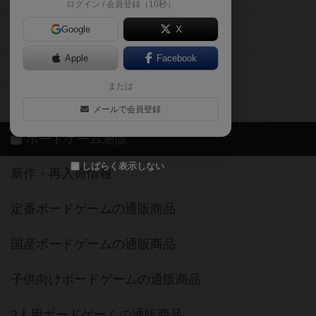
ログイン / 会員登録（10秒）
Google
X
ボドとも・会員一覧
Apple
Facebook
ボードゲーム業界コラム
または
ボドゲーマご利用案内
メールで会員登録
ボードゲーム通販
しばらく表示しない
新作・再入荷情報
定番ボードゲームの通販商品
国産ボードゲームの通販商品
子供向けボードゲームの通販商品
2人用ボードゲームの通販商品