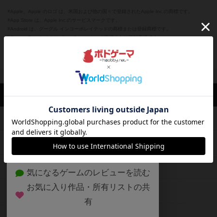
※Apple、Apple のロゴ は、米国および他の国々で登録されたApple Inc.の商標です。
※App Store は、Apple Inc.のサービスマークです。
※Android は、グーグル インコーポレイテッドの商標または登録商標です。
※Google Play とそのロゴは、Google Inc.の商標または登録商標です。
閉じる
ボドゲーマTOP
ボドとも一覧
ツチノコ360
マイボードゲーム
興
ボドゲーマTOP
ボードゲームのプレイ履歴を記録し
て、
ボードゲームを検索する
自分のデータを管理しませんか？
約75,000人
がボドゲーマを利用中！
ボードゲームの新着レビュー
遊んだボードゲームを記録する
ボードゲーム会情報
気になるゲームのレビューを読む
お気に入り作品・所有リストの共
メカニクス特集
有
掲示板・トピックス