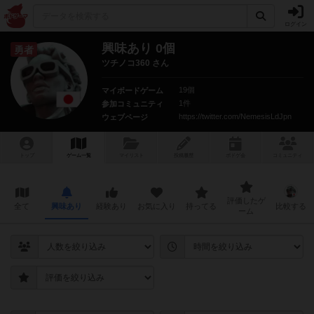
ログイン
興味あり 0個
勇者
ツチノコ360 さん
19個
マイボードゲーム
1件
参加コミュニティ
https://twitter.com/NemesisLdJpn
ウェブページ
トップ
ゲーム一覧
マイリスト
投稿履歴
ボ
ドゲ
会
コミュニティ
評価したゲ
全て
興味あり
経験あり
お気に入り
持ってる
比較する
ーム