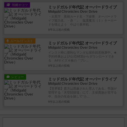
戦略やコツ
ミッドガルド年代記 オーバードライブ
Midgald Chronicles Over Drive
・太黒字 英雄カード名・下線青 オーバードラ
イブ能力名、・赤「」 援護魔法（１）キーカー
ドを憶えよう やはり基本戦...
8年以上前
の投稿
ルール/インスト
ミッドガルド年代記 オーバードライブ
Midgald Chronicles Over Drive
インスト時に便利なマンガも現在鋭意執筆中。★
予約特典および公式WEBからダウンロードでき
る A4サイズ４枚の『プレ...
8年以上前
の投稿
レビュー
ミッドガルド年代記 オーバードライブ
Midgald Chronicles Over Drive
【世界観】貴方は恩赦された罪人である。帝国が
管理する「天空闘技場」にて、王侯貴族が見守る
中、自分の生命を賭して”カ...
8年以上前
の投稿