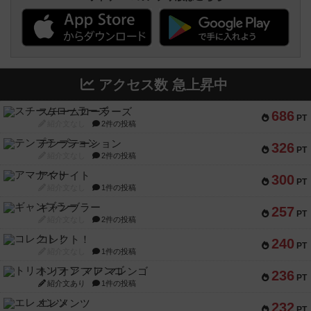
アクセス数 急上昇中
スチームローラーズ
686
PT
紹介文なし
2件の投稿
テンプテーション
326
PT
紹介文なし
2件の投稿
アマナイト
300
PT
紹介文なし
1件の投稿
ギャンブラー
257
PT
紹介文なし
2件の投稿
コレクト！
240
PT
紹介文なし
1件の投稿
トリオンフ ア マレンゴ
236
PT
紹介文あり
1件の投稿
エレメンツ
232
PT