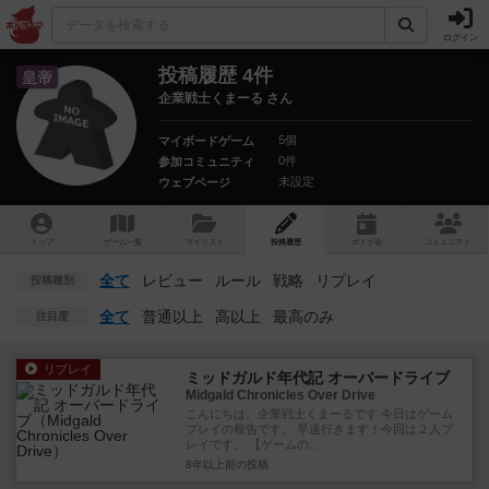
ログイン
投稿履歴 4件
皇帝
企業戦士くまーる さん
5個
マイボードゲーム
0件
参加コミュニティ
未設定
ウェブページ
トップ
ゲーム一覧
マイリスト
投稿履歴
ボ
ドゲ
会
コミュニティ
全て
レビュー
ルール
戦略
リプレイ
投稿種別
全て
普通以上
高以上
最高のみ
注目度
リプレイ
ミッドガルド年代記 オーバードライブ
Midgald Chronicles Over Drive
こんにちは。企業戦士くまーるです 今日はゲーム
プレイの報告です。 早速行きます！今回は２人プ
レイです。 【ゲームの...
8年以上前
の投稿