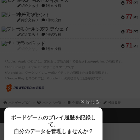
モズビ－ズ・レイダ－ズ
79
PT
紹介文あり
1件の投稿
リー対グラント
77
PT
紹介文あり
1件の投稿
ブレーキング・アウェイ
75
PT
紹介文あり
4件の投稿
ザ・フラッド
71
PT
紹介文なし
1件の投稿
※Apple、Apple のロゴ は、米国および他の国々で登録されたApple Inc.の商標です。
※App Store は、Apple Inc.のサービスマークです。
※Android は、グーグル インコーポレイテッドの商標または登録商標です。
※Google Play とそのロゴは、Google Inc.の商標または登録商標です。
閉じる
ボドゲーマTOP
ボドとも一覧
企業戦士くまーる
投稿履歴
ボドゲーマTOP
ボードゲームのプレイ履歴を記録し
て、
ボードゲームを検索する
自分のデータを管理しませんか？