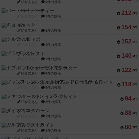
紹介文あり
4件の投稿
バー！パーティー
212
PT
紹介文なし
1件の投稿
ギョッと
154
PT
紹介文あり
1件の投稿
クルティボ
152
PT
紹介文なし
1件の投稿
ブラヴェスト
140
PT
紹介文なし
1件の投稿
ドブル：ポケットモンスター
122
PT
紹介文あり
4件の投稿
ジャンヌ・ダルク-オルレアン ドロー＆ライト
118
PT
紹介文なし
5件の投稿
ファースト・イン・フライト
94
PT
紹介文あり
3件の投稿
ダイススローン
88
PT
紹介文なし
1件の投稿
ガルフストライク
80
PT
紹介文あり
1件の投稿