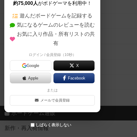
約75,000人
がボドゲーマを利用中！
ボードゲームの新着レビュー
遊んだボードゲームを記録する
ボードゲーム会情報
気になるゲームのレビューを読む
お気に入り作品・所有リストの共
メカニクス特集
有
掲示板・トピックス
ログイン / 会員登録（10秒）
Google
X
ボドとも・会員一覧
Apple
Facebook
ボードゲーム業界コラム
または
ボドゲーマご利用案内
メールで会員登録
ボードゲーム通販
しばらく表示しない
新作・再入荷情報