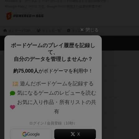
※Android は、グーグル インコーポレイテッドの商標または登録商標です。
※Google Play とそのロゴは、Google Inc.の商標または登録商標です。
閉じる
ボドゲーマTOP
ボドとも一覧
キイロ(tko344)
ボドゲーマTOP
ボードゲームのプレイ履歴を記録し
て、
ボードゲームを検索する
自分のデータを管理しませんか？
約75,000人
がボドゲーマを利用中！
ボードゲームの新着レビュー
遊んだボードゲームを記録する
ボードゲーム会情報
気になるゲームのレビューを読む
お気に入り作品・所有リストの共
メカニクス特集
有
掲示板・トピックス
ログイン / 会員登録（10秒）
Google
X
ボドとも・会員一覧