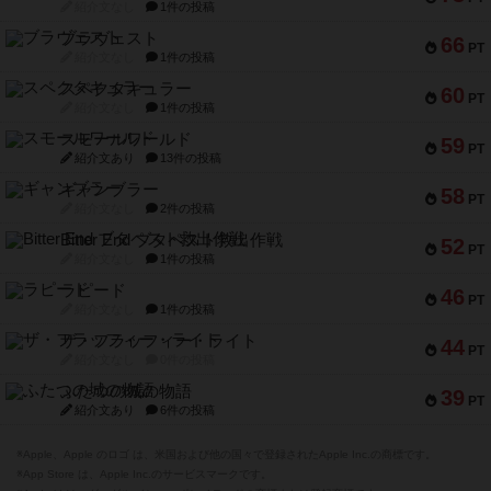
紹介文なし
1件の投稿
ブラヴェスト
66
PT
紹介文なし
1件の投稿
スペクタキュラー
60
PT
紹介文なし
1件の投稿
スモールワールド
59
PT
紹介文あり
13件の投稿
ギャンブラー
58
PT
紹介文なし
2件の投稿
Bitter End ブタペスト救出作戦
52
PT
紹介文なし
1件の投稿
ラピード
46
PT
紹介文なし
1件の投稿
ザ・フラッフィー・ライト
44
PT
紹介文なし
0件の投稿
ふたつの城の物語
39
PT
紹介文あり
6件の投稿
※Apple、Apple のロゴ は、米国および他の国々で登録されたApple Inc.の商標です。
※App Store は、Apple Inc.のサービスマークです。