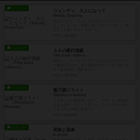
レビュー
ウェンディ、大人になって
Wendy, Grow Up
何を言っても、ちょっと切り取ってもネタバレに
なってしまう位、密度の濃いマダミスです。『何
度だって青い月に火を灯した...
4年以上前
の投稿
レビュー
５人の銀行強盗
Fibe bank robbers
密談なし、テーブルに広げてみんなでワチャワチ
ャ推理出来ます。初心者多めのゲーム会で遊ぶの
で、難易度的に同時発売の「...
4年以上前
の投稿
レビュー
紫乃淵リライト
Shinofuchi Rewrite
２人用。人も集め易いですし、マダミスに興味あ
る方は是非。今にして思うと、マダミスやり慣れ
てる人同士or初心者同士が...
4年以上前
の投稿
レビュー
死体と温泉
In an inn