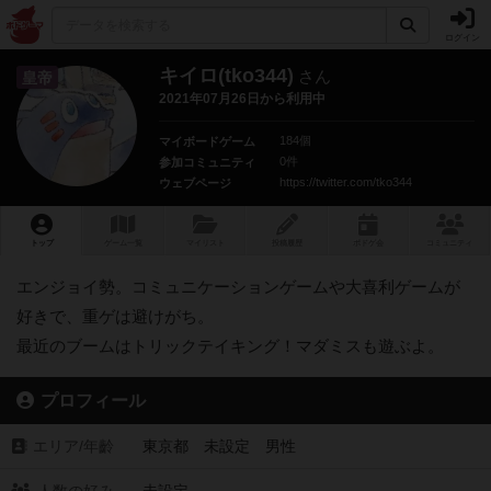
ログイン
キイロ(tko344)
さん
皇帝
2021年07月26日から利用中
184個
マイボードゲーム
0件
参加コミュニティ
https://twitter.com/tko344
ウェブページ
トップ
ゲーム一覧
マイリスト
投稿履歴
ボ
ドゲ
会
コミュニティ
エンジョイ勢。コミュニケーションゲームや大喜利ゲームが
好きで、重ゲは避けがち。
最近のブームはトリックテイキング！マダミスも遊ぶよ。
プロフィール
エリア/年齡
東京都 未設定 男性