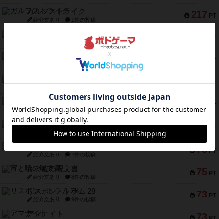
ガルフストライク
217
PT
紹介文あり
1件の投稿
クルティボ
203
PT
紹介文なし
1件の投稿
1809
112
PT
紹介文あり
1件の投稿
ファースト・イン・フライト
108
PT
紹介文あり
3件の投稿
モズビ－ズ・レイダ－ズ
94
PT
紹介文あり
1件の投稿
テンプテーション
79
PT
紹介文なし
2件の投稿
インドネシア
78
PT
紹介文あり
2件の投稿
宵と暁の呪文書
75
PT
紹介文あり
8件の投稿
リスボン・トラム 28
73
PT
紹介文あり
9件の投稿
アマナイト
73
PT