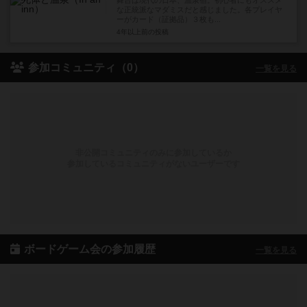
舞台は現代の日本、温泉宿。初心者にもオススメ
な正統派なマダミスだと感じました。各プレイヤ
ーがカード（証拠品）３枚も...
4年以上前
の投稿
参加コミュニティ（0）
一覧を見る
非公開コミュニティのみに参加しているか
参加しているコミュニティがないユーザーです
ボードゲーム会の参加履歴
一覧を見る