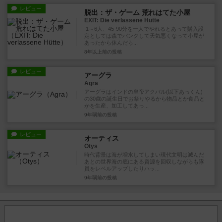
レビュー
脱出：ザ・ゲーム 荒れはてた小屋
EXIT: Die verlassene Hütte
1～6人、45-90分を一人でやれるとあって購入設
定としては森でパンクして天気悪くなって小屋が
あったから休んだら...
8年以上前
の投稿
レビュー
アーグラ
Agra
アーグラはインドの皇帝アクバル(以下あっくん)
の30歳の誕生日でお祭りやるから物品とか食品と
かを生産、加工してあっ...
9年弱前
の投稿
レビュー
オーティス
Otys
時代背景は海が増水してしまい現代文明は滅んだ
あとの世界海の底にある資源を回収しながらも隊
員をレベルアップしたりハッ...
9年弱前
の投稿