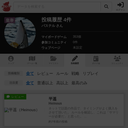
ログイン
投稿履歴 4件
皇帝
パステル さん
353個
マイボードゲーム
0件
参加コミュニティ
未設定
ウェブページ
トップ
ゲーム一覧
マイリスト
投稿履歴
ボ
ドゲ
会
コミュニティ
全て
レビュー
ルール
戦略
リプレイ
投稿種別
全て
普通以上
高以上
最高のみ
注目度
レビュー
平遥
Heinous
ネットで話題の作品で、タイミングがよく購入を
させて頂いた。 ルールを確認し、これは「サマリ
ーが必要だ」と思った。 ...
約7年前
の投稿