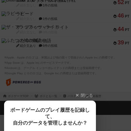
Bitter End ブタペスト救出作戦
52
PT
紹介文なし
1件の投稿
ラピード
46
PT
紹介文なし
1件の投稿
ザ・フラッフィー・ライト
44
PT
紹介文なし
0件の投稿
ふたつの城の物語
39
PT
紹介文あり
6件の投稿
※Apple、Apple のロゴ は、米国および他の国々で登録されたApple Inc.の商標です。
※App Store は、Apple Inc.のサービスマークです。
※Android は、グーグル インコーポレイテッドの商標または登録商標です。
※Google Play とそのロゴは、Google Inc.の商標または登録商標です。
閉じる
ボドゲーマTOP
ボドとも一覧
パステル
投稿履歴
ボドゲーマTOP
ボードゲームのプレイ履歴を記録し
て、
ボードゲームを検索する
自分のデータを管理しませんか？