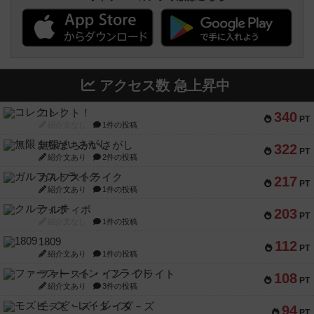
アクセス数 急上昇中
コレクト！
340
PT
紹介文なし
1件の投稿
無限まちがいさがし
322
PT
紹介文あり
2件の投稿
ガルフストライク
217
PT
紹介文あり
1件の投稿
クルティボ
203
PT
紹介文なし
1件の投稿
1809
112
PT
紹介文あり
1件の投稿
ファースト・イン・フライト
108
PT
紹介文あり
3件の投稿
モズビ－ズ・レイダ－ズ
94
PT