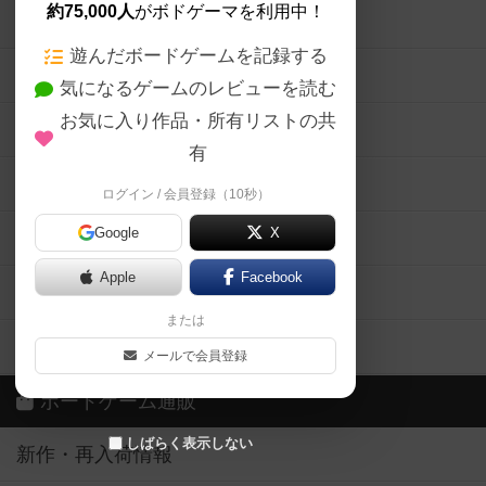
約75,000人
がボドゲーマを利用中！
ボードゲームの新着レビュー
遊んだボードゲームを記録する
ボードゲーム会情報
気になるゲームのレビューを読む
お気に入り作品・所有リストの共
メカニクス特集
有
掲示板・トピックス
ログイン / 会員登録（10秒）
Google
X
ボドとも・会員一覧
Apple
Facebook
ボードゲーム業界コラム
または
ボドゲーマご利用案内
メールで会員登録
ボードゲーム通販
しばらく表示しない
新作・再入荷情報