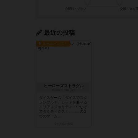
最近の投稿
ルール/インスト
ヒーローズストラグル
Heroe's Struggle
ダイスゲーム「ダイスでスク
ランブル！」カードを並べる
エリアマジョリティ「つなげ
てタクティクス！」……の２
つのゲーム...
2ヶ月前
の投稿