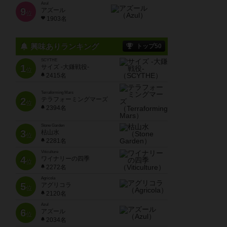
Azul
9
アズール
位
1903名
興味ありランキング
トップ50
SCYTHE
1
サイズ -大鎌戦役-
位
2415名
Terraforming Mars
2
テラフォーミングマーズ
位
2394名
Stone Garden
3
枯山水
位
2281名
Viticulture
4
ワイナリーの四季
位
2272名
Agricola
5
アグリコラ
位
2120名
Azul
6
アズール
位
2034名