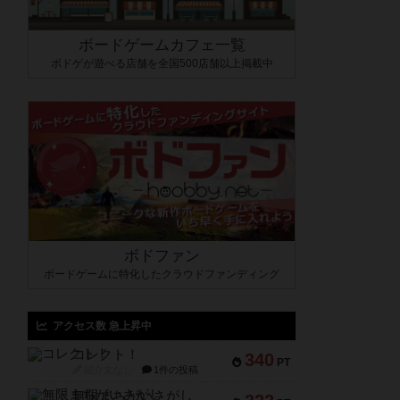
ボードゲームカフェ一覧
ボドゲが遊べる店舗を全国500店舗以上掲載中
ボドファン
ボードゲームに特化したクラウドファンディング
アクセス数 急上昇中
コレクト！
340
PT
紹介文なし
1件の投稿
無限まちがいさがし