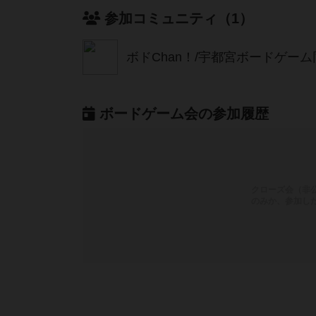
参加コミュニティ（1）
ボドChan！/宇都宮ボードゲーム同好会 
ボードゲーム会の参加履歴
クローズ会（非
のみか、参加し