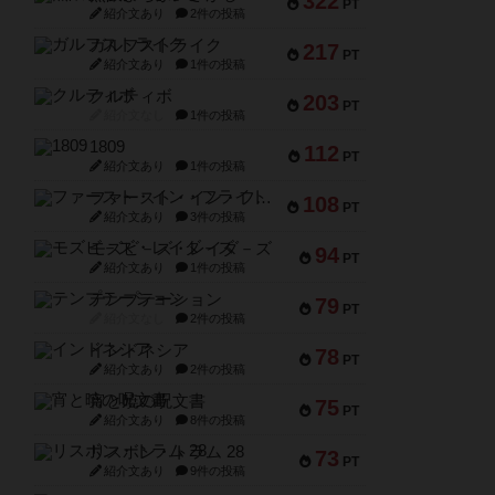
322
PT
紹介文あり
2件の投稿
ガルフストライク
217
PT
紹介文あり
1件の投稿
クルティボ
203
PT
紹介文なし
1件の投稿
1809
112
PT
紹介文あり
1件の投稿
ファースト・イン・フライト
108
PT
紹介文あり
3件の投稿
モズビ－ズ・レイダ－ズ
94
PT
紹介文あり
1件の投稿
テンプテーション
79
PT
紹介文なし
2件の投稿
インドネシア
78
PT
紹介文あり
2件の投稿
宵と暁の呪文書
75
PT
紹介文あり
8件の投稿
リスボン・トラム 28
73
PT
紹介文あり
9件の投稿