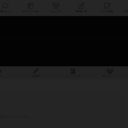
索
新着レビュー
ボードゲーム会
コミュニティ
掲示板一覧
スト
投稿履歴
ボ
ー
ドゲ
ーム
会
参加
コミュニティ
登録されていません