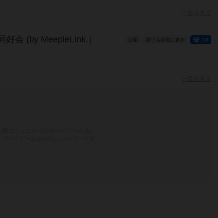
一覧を見る
(by MeepleLink.）
公開
誰でも自由に参加
15
一覧を見る
公開コミュニティのボードゲーム会）
たボードゲーム会がないユーザーです