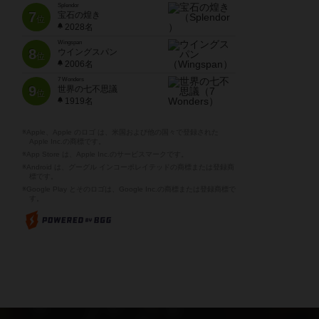
Splendor
7
宝石の煌き
位
2028名
Wingspan
8
ウイングスパン
位
2006名
7 Wonders
9
世界の七不思議
位
1919名
※Apple、Apple のロゴ は、米国および他の国々で登録された
Apple Inc.の商標です。
※App Store は、Apple Inc.のサービスマークです。
※Android は、グーグル インコーポレイテッドの商標または登録商
標です。
※Google Play とそのロゴは、Google Inc.の商標または登録商標で
す。