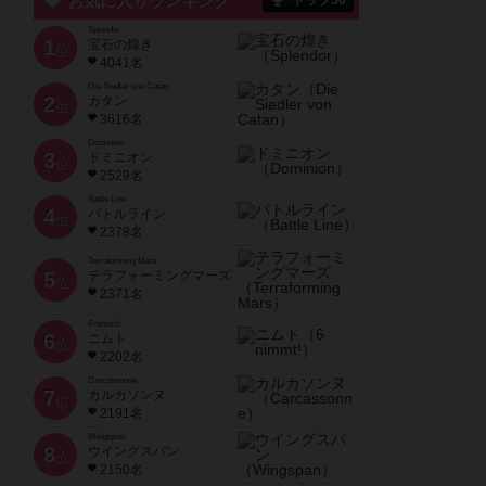
お気に入りランキング
トップ50
Splendor
1
宝石の煌き
位
4041名
Die Siedler von Catan
2
カタン
位
3616名
Dominion
3
ドミニオン
位
2529名
Battle Line
4
バトルライン
位
2378名
Terraforming Mars
5
テラフォーミングマーズ
位
2371名
6 nimmt!
6
ニムト
位
2202名
Carcassonne
7
カルカソンヌ
位
2191名
Wingspan
8
ウイングスパン
位
2150名